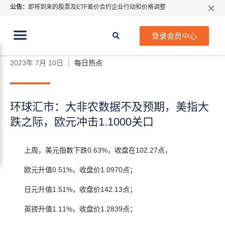
公告：
即将到来的股票及ETF差价合约企业行动和价格调整
指数过夜利息特别调整
当前位置:
2026年8月份市场假期交易通告
首页
>
每日热点
>
环球汇市：大非农数据不及预期，美
登录会员中心
指大跌之际，欧元冲击1.1000关口
MetaTrader桌面版更新通知
如何获取最新 MetaTrader 4（MT4）更新
2023年 7月 10日
每日热点
ATFX呼吁推进金融市场合规、安全、有序、良性发展
环球汇市：大非农数据不及预期，美指大
跌之际，欧元冲击1.1000关口
上周，美元指数下跌0.63%，收盘在102.27点，
欧元升值0.51%，收盘价1.0970点；
日元升值1.51%，收盘价142.13点；
英镑升值1.11%，收盘价1.2839点；