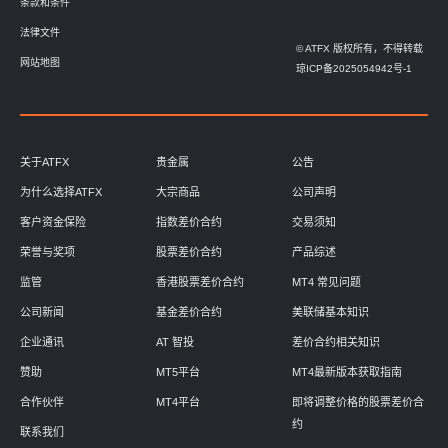
条款和条件
法律文件
© ATFX 版权所有，不得转载
网站地图
琼ICP备2025054942号-1
关于ATFX
贵金属
公告
为什么选择ATFX
大宗商品
公司声明
客户资金保险
指数差价合约
交易须知
荣誉与奖项
股票差价合约
产品综述
监管
香港股票差价合约
MT4 常见问题
公司新闻
基金差价合约
美联储基本知识
企业通讯
AT 智投
差价合约相关知识
赞助
MT5平台
MT4最新版本获取指南
合作伙伴
MT4平台
即将调整价格的股票差价合
约
联系我们