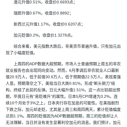
澳元升值0.51%，收盘价0.6693点；
瑞郎升值0.67%，收盘价0.8892；
新西兰元升值1.17%，收盘价0.6207点；
加元贬值0.2%，收盘价1.3278点。
综合来看，美元指数大跌后，非美货币普遍升值，只有加元出
现了小幅度贬值。
上周四的ADP数据大超预期，市场人士普遍预期上周五的非农
就业报告也会出现同向变动。然而，6月季调后非农就业人口最新
值20.9万人，低于前值30.6万人，低于预期值22.5万人，表现差强
人意。预期落空之下，美指当日大跌0.81%，形成“断头铡刀”结
构，终结了此前的反弹。日元大幅升值1.51%，这一点比较超出预
期，毕竟日元有“易贬难升”的属性。日本5月CPI增速为3.2%，连
续10个月处于3%之上，日本央行存在加息的可能性。在美指剧烈
下跌之际，加元却走贬，尤其是上周三和周四两天，累计贬值幅度
达到1.1%。周四的贬值因为ADP数据超预期，周三的贬值却让人
无法理解，当日并没有发生显著利空加元的消息。我们预计，加元