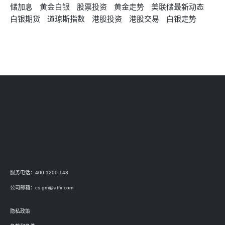
储加息
黄金白银
股票投资
黄金走势
美联储最新动态
白银期货
道琼斯指数
港股投资
港股交易
白银走势
服务电话：400-1200-143
公司邮箱：
cs.gm@atfx.com
隐私政策