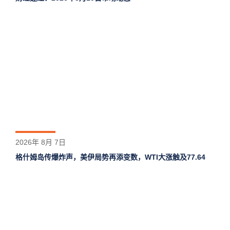
2026年 8月 7日
格什姆岛‌传爆炸声，美伊局势再添变数，WTI大涨触及77.64