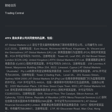
财经日历
Trading Central
ATFX 是由多家公司共同使用的品牌，包括：
AT Global Markets LLC 是位于圣文森特和格林纳丁斯的有限责任公司，公司编号为 333
LLC 2020。注册地址是：Euro House, Richmond Hill Road, Kingstown, St. Vincent and
the Grenadines | AT Global Markets (UK) Ltd. 获英国金融行为监管局 (FCA) 授权并受其监
管，FCA 许可证号码为 760555。注册地址是：Tower 42, Leaf 35C, 25 Old Broad Street,
London EC2N 1HQ, United Kingdom | ATFX Global Markets (CY) Ltd. 获塞浦路斯证券交
易委员会 (CySEC) 授权并受其监管，许可证号码为 285/15。注册地址是：159 Leontiou A’
Street, Maryvonne Building Office 204, 3022, Limassol, Cyprus | AT Global Markets
（Australia） Pty Ltd由澳大利亚证券和投资委员会（ASIC）授权并受其监管，AFSL许可证
号为418036。注册地址是：Tower 2 Darling Park， Level 16， 201 Sussex Street，
Sydney NSW 2000 | AT Global Markets SA (Pty) Ltd 在南非获得金融部门行为监管局颁发
的许可证，FSP 许可证号为 44816，也是一家获得许可的场外衍生品提供商。注册办公地
址：1020 Manhattan Place, 130 Bree Street Cape Town, 8001 | AT Global Markets Intl.
Ltd. 获毛里求斯共和国的金融服务委员会 (FSC) 授权并受其监管，许可证号码为
C118023331。注册地址是：G08, Ground Floor, The Catalyst, Silicon Avenue, 40
Cybercity, 72201 Ebène, Republic of Mauritius | ATFX Mena Financial Services LLC 获阿
拉伯联合酋长国资本市场管理局(CMA)监管，许可证号为20200000078 | AT Global
Financial Services(HK) Limited. 获香港证券及期货事务监察委员会（SFC）授权并受其监
管，中央編号为BUM667。注册地址是：17/F, 80 Gloucester Road, Wan Chai, Hong