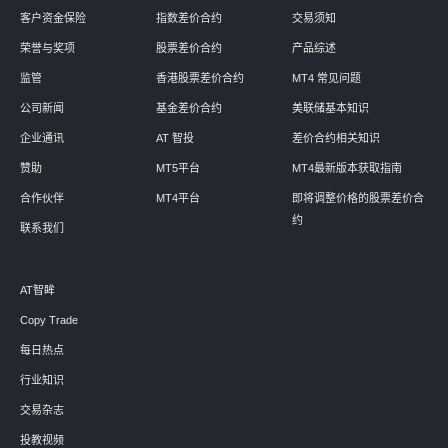
客户资金保险
指数差价合约
交易须知
荣誉与奖项
股票差价合约
产品综述
监管
香港股票差价合约
MT4 常见问题
公司新闻
基金差价合约
美联储基本知识
企业通讯
AT 智投
差价合约相关知识
赞助
MT5平台
MT4最新版本获取指南
合作伙伴
MT4平台
即将调整价格的股票差价合
约
联系我们
AT智眸
Copy Trade
每日热点
行业知识
交易杂志
投教视频