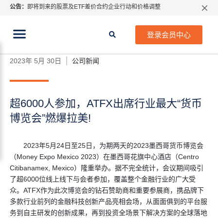
公告：
即将到来的股票及ETF差价合约企业行动和价格调整
指数过夜利息特别调整
当前位置:
2026年8月份市场假期交易通告
首页
>
公司新闻
>
超6000人参加，ATFX出席行业最大
登录会员中心
“货币博览会”燃爆拉美!
MetaTrader桌面版更新通知
如何获取最新 MetaTrader 4（MT4）更新
2023年 5月 30日
公司新闻
ATFX呼吁推进金融市场合规、安全、有序、良性发展
超6000人参加，ATFX出席行业最大“货币
博览会”燃爆拉美!
2023年5月24日至25日，为期两天的2023墨西哥货币博览会
（Money Expo Mexico 2023）在墨西哥花旗中心酒店（Centro
Citibanamex, Mexico）隆重举办。据不完全统计，会议期间吸引
了超6000位线上线下与会者参加，覆盖整个金融行业的广大受
众。ATFX作为此次博览会的钻石赞助商和重要参展商，携品牌下
多款行业前列的金融科技创新产品亮相会场，从面面俱到的平台服
务到自主研发的创新成果，再到投资全场景下解决方案的全球落地