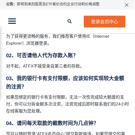
公告：
即将到来的股票及ETF差价合约企业行动和价格调整
指数过夜利息特别调整
2026年8月份市场假期交易通告
01、 如何存入资金到我的交易账户？
登录会员中心
MetaTrader桌面版更新通知
登录“ATFX会员中心”，点击存款，网银汇款不设手续费。 此外，
如何获取最新 MetaTrader 4（MT4）更新
为了获得更流畅的服务，我们推荐客户使用IE（Internet
ATFX呼吁推进金融市场合规、安全、有序、良性发展
Explorer）浏览器登录。
02、可否请他人代为存款入账？
对不起，ATFX不接受来自第三者的存款。
03、我的银行卡有支付限额，应该如何实现较大金额
的注资？
如果您绑定的银行卡有支付限额，无法一次性完成较大额度的支
付，你可以分拆金额多次注资，注资完成后即时联系我们的24小时
在线客服为您处理。
04、请问每天取款的截数时间为几点钟？
您可以随时登录”ATFX会员中心”提交取款申请，如果您提交的第