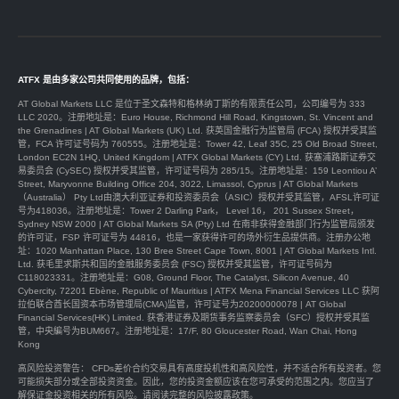
ATFX 是由多家公司共同使用的品牌，包括：
AT Global Markets LLC 是位于圣文森特和格林纳丁斯的有限责任公司，公司编号为 333
LLC 2020。注册地址是：Euro House, Richmond Hill Road, Kingstown, St. Vincent and
the Grenadines | AT Global Markets (UK) Ltd. 获英国金融行为监管局 (FCA) 授权并受其监
管，FCA 许可证号码为 760555。注册地址是：Tower 42, Leaf 35C, 25 Old Broad Street,
London EC2N 1HQ, United Kingdom | ATFX Global Markets (CY) Ltd. 获塞浦路斯证券交
易委员会 (CySEC) 授权并受其监管，许可证号码为 285/15。注册地址是：159 Leontiou A’
Street, Maryvonne Building Office 204, 3022, Limassol, Cyprus | AT Global Markets
（Australia） Pty Ltd由澳大利亚证券和投资委员会（ASIC）授权并受其监管，AFSL许可证
号为418036。注册地址是：Tower 2 Darling Park， Level 16， 201 Sussex Street，
Sydney NSW 2000 | AT Global Markets SA (Pty) Ltd 在南非获得金融部门行为监管局颁发
的许可证，FSP 许可证号为 44816，也是一家获得许可的场外衍生品提供商。注册办公地
址：1020 Manhattan Place, 130 Bree Street Cape Town, 8001 | AT Global Markets Intl.
Ltd. 获毛里求斯共和国的金融服务委员会 (FSC) 授权并受其监管，许可证号码为
C118023331。注册地址是：G08, Ground Floor, The Catalyst, Silicon Avenue, 40
Cybercity, 72201 Ebène, Republic of Mauritius | ATFX Mena Financial Services LLC 获阿
拉伯联合酋长国资本市场管理局(CMA)监管，许可证号为20200000078 | AT Global
Financial Services(HK) Limited. 获香港证券及期货事务监察委员会（SFC）授权并受其监
管，中央編号为BUM667。注册地址是：17/F, 80 Gloucester Road, Wan Chai, Hong
Kong
高风险投资警告： CFDs差价合约交易具有高度投机性和高风险性，并不适合所有投资者。您
可能损失部分或全部投资资金。因此，您的投资金额应该在您可承受的范围之内。您应当了
解保证金投资相关的所有风险。请阅读完整的
风险披露政策
。