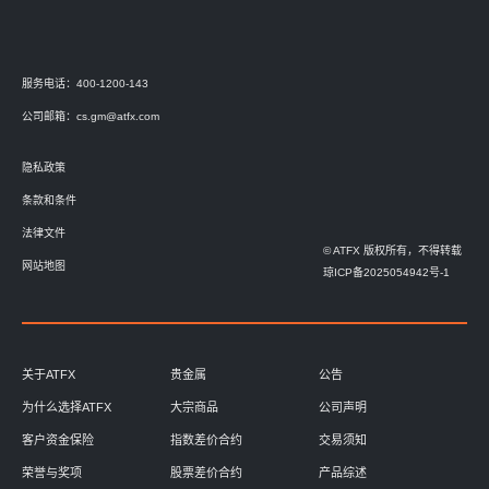
服务电话：400-1200-143
公司邮箱：
cs.gm@atfx.com
隐私政策
条款和条件
法律文件
© ATFX 版权所有，不得转载
网站地图
琼ICP备2025054942号-1
关于ATFX
贵金属
公告
为什么选择ATFX
大宗商品
公司声明
客户资金保险
指数差价合约
交易须知
荣誉与奖项
股票差价合约
产品综述