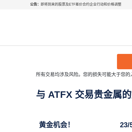
公告：
即将到来的股票及ETF差价合约企业行动和价格调整
贵金属交易
指数过夜利息特别调整
2026年8月份市场假期交易通告
MetaTrader桌面版更新通知
ATFX通过线上交易平台提供现货黄金、现货
如何获取最新 MetaTrader 4（MT4）更新
ATFX呼吁推进金融市场合规、安全、有序、良性发展
交易产品，并提供具竞争力的点差、高品种的交易
所有交易均涉及风险。您的损失可能大于您的
与 ATFX 交易贵金属
黄金机会！
23