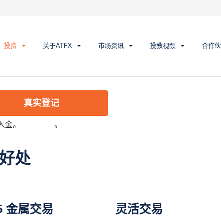
投资
关于ATFX
市场资讯
投教视频
合作伙
白银、黄金期货合约、铜期货
执行以及 24/5 支援。
真实登记
模拟登记
入金。
风险政策
。
的好处
/5 金属交易
灵活交易