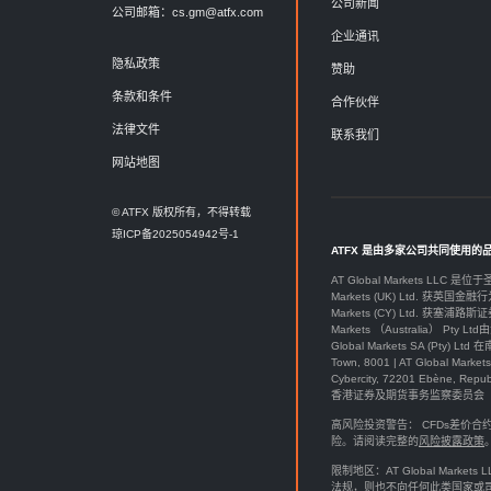
公司新闻
公司邮箱：
cs.gm@atfx.com
企业通讯
隐私政策
赞助
条款和条件
合作伙伴
法律文件
联系我们
网站地图
© ATFX 版权所有，不得转载
琼ICP备2025054942号-1
ATFX 是由多家公司共同使用的
AT Global Markets LLC 是位
Markets (UK) Ltd. 获英国金融行
Markets (CY) Ltd. 获塞浦路斯证
Markets （Australia） Pt
Global Markets SA (P
Town, 8001 | AT Global M
Cybercity, 72201 Ebène, Re
香港证券及期货事务监察委员会（SFC）授
高风险投资警告： CFDs差
险。请阅读完整的
风险披露政策
限制地区：AT Global Ma
法规，则也不向任何此类国家或