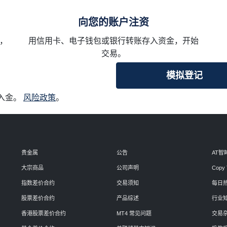
向您的账户注资
，
用信用卡、电子钱包或银行转账存入资金，开始
交易。
模拟登记
入金。
风险政策
。
贵金属
公告
AT智
大宗商品
公司声明
Copy 
指数差价合约
交易须知
每日
股票差价合约
产品综述
行业
香港股票差价合约
MT4 常见问题
交易