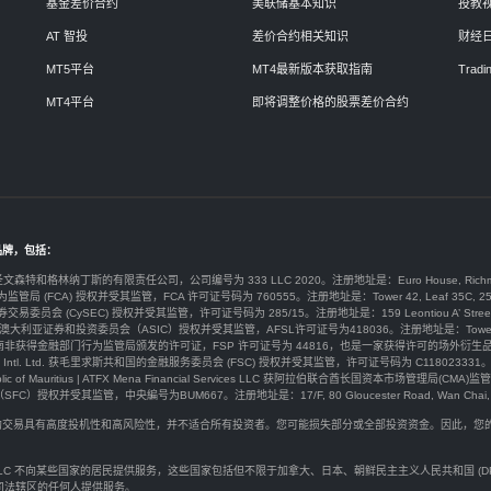
基金差价合约
美联储基本知识
投教
AT 智投
差价合约相关知识
财经
MT5平台
MT4最新版本获取指南
Tradin
MT4平台
即将调整价格的股票差价合约
品牌，包括：
于圣文森特和格林纳丁斯的有限责任公司，公司编号为 333 LLC 2020。注册地址是：Euro House, Richmond Hill Road
为监管局 (FCA) 授权并受其监管，FCA 许可证号码为 760555。注册地址是：Tower 42, Leaf 35C, 25 Old Broad
券交易委员会 (CySEC) 授权并受其监管，许可证号码为 285/15。注册地址是：159 Leontiou A’ Street, Maryvonne 
y Ltd由澳大利亚证券和投资委员会（ASIC）授权并受其监管，AFSL许可证号为418036。注册地址是：Tower 2 Darling 
ty) Ltd 在南非获得金融部门行为监管局颁发的许可证，FSP 许可证号为 44816，也是一家获得许可的场外衍生品提供商。注册
arkets Intl. Ltd. 获毛里求斯共和国的金融服务委员会 (FSC) 授权并受其监管，许可证号码为 C118023331。注册地址是：G
public of Mauritius | ATFX Mena Financial Services LLC 获阿拉伯联合酋长国资本市场管理局(CMA)监管，许
权并受其监管，中央編号为BUM667。注册地址是：17/F, 80 Gloucester Road, Wan Chai, H
价合约交易具有高度投机性和高风险性，并不适合所有投资者。您可能损失部分或全部投资资金。因此，
。
rkets LLC 不向某些国家的居民提供服务，这些国家包括但不限于加拿大、日本、朝鲜民主主义人民共和国 
司法辖区的任何人提供服务。