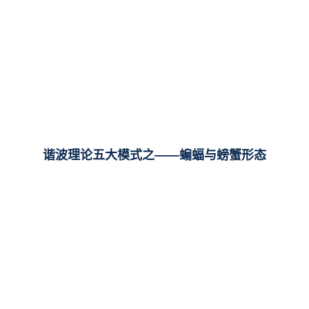
谐波理论五大模式之——蝙蝠与螃蟹形态