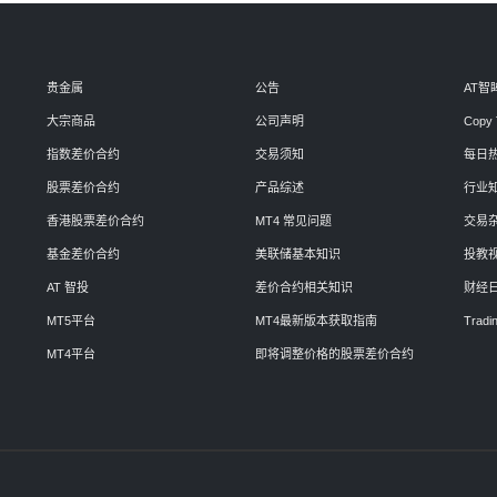
贵金属
公告
AT智
大宗商品
公司声明
Copy 
指数差价合约
交易须知
每日
股票差价合约
产品综述
行业
香港股票差价合约
MT4 常见问题
交易
基金差价合约
美联储基本知识
投教
AT 智投
差价合约相关知识
财经
MT5平台
MT4最新版本获取指南
Tradin
MT4平台
即将调整价格的股票差价合约