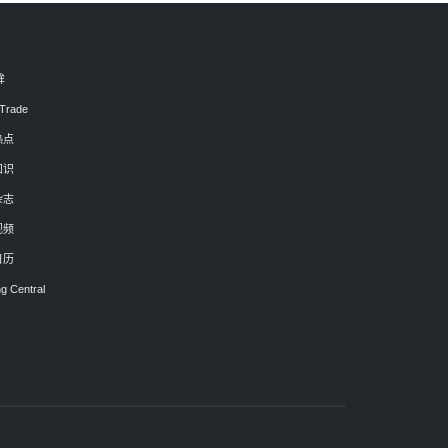
眸
Trade
热点
知识
杂志
视频
日历
g Central