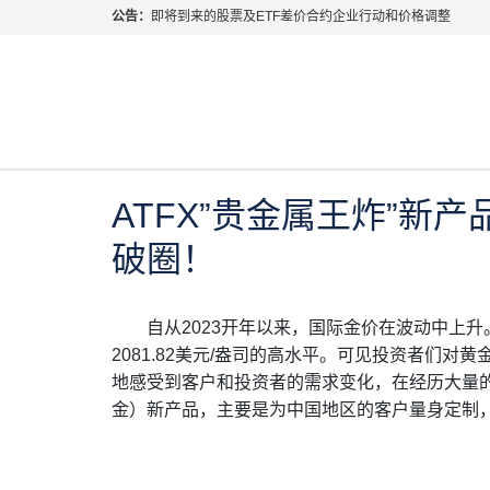
公告：
即将到来的股票及ETF差价合约企业行动和价格调整
指数过夜利息特别调整
当前位置:
首页
>
公司新闻
>
ATFX”贵金属王炸”新产品
2026年8月份市场假期交易通告
MetaTrader桌面版更新通知
2023年 6月 6日
公司新闻
如何获取最新 MetaTrader 4（MT4）更新
ATFX呼吁推进金融市场合规、安全、有序、良性发展
ATFX”贵金属王炸”新产
破圈！
自从2023开年以来，国际金价在波动中上
2081.82美元/盎司的高水平。可见投资者们对
地感受到客户和投资者的需求变化，在经历大量的调
金）新产品，主要是为中国地区的客户量身定制