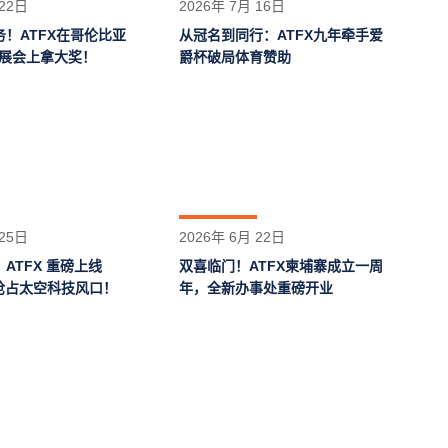
 22日
2026年 7月 16日
！ATFX在哥伦比亚
从冠名到同行：ATFX九年牵手爱
xp展会上拿大奖！
爵杯破局体育赞助
 25日
2026年 6月 22日
ATFX 重磅上线
双喜临门！ATFX柬埔寨成立一周
 ，抢占太空科技风口！
年，全新办事处重磅开业