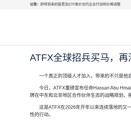
公告：
即将到来的股票及ETF差价合约企业行动和价格调整
指数过夜利息特别调整
当前位置:
首页
>
公司新闻
>
ATFX全球招兵买马，再
2026年8月份市场假期交易通告
MetaTrader桌面版更新通知
2026年 5月 25日
公司新闻
如何获取最新 MetaTrader 4（MT4）更新
ATFX呼吁推进金融市场合规、安全、有序、良性发展
ATFX全球招兵买马，
一个真正的顶级人才加入，带来的不只是他
今日，ATFX重磅宣布任命Hassan Abu
牌在中东和北非地区合作伙伴生态的战略规划、
这是ATFX在2026年开年以来连续落地的
性的行动。