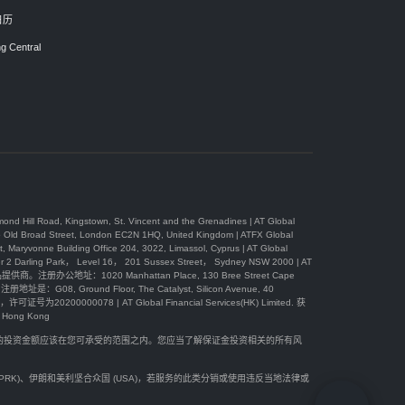
日历
g Central
, Kingstown, St. Vincent and the Grenadines | AT Global
 Street, London EC2N 1HQ, United Kingdom | ATFX Global
Building Office 204, 3022, Limassol, Cyprus | AT Global
Park， Level 16， 201 Sussex Street， Sydney NSW 2000 | AT
办公地址：1020 Manhattan Place, 130 Bree Street Cape
08, Ground Floor, The Catalyst, Silicon Avenue, 40
可证号为20200000078 | AT Global Financial Services(HK) Limited. 获
ong Kong
您的投资金额应该在您可承受的范围之内。您应当了解保证金投资相关的所有风
(DPRK)、伊朗和美利坚合众国 (USA)，若服务的此类分销或使用违反当地法律或