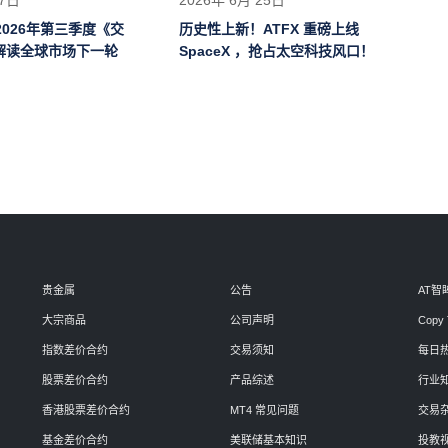
 2026年第三季度《交
历史性上新！ATFX 重磅上线
解读全球市场下一轮
SpaceX ，抢占太空科技风口！
贵金属
公告
AT智
大宗商品
公司声明
Copy 
指数差价合约
交易须知
每日
股票差价合约
产品综述
行业
香港股票差价合约
MT4 常见问题
交易
基金差价合约
美联储基本知识
投教