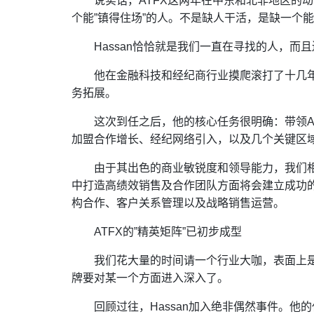
说实话，ATFX这两年在中东和北非地区的
个能”镇得住场”的人。不是缺人干活，是缺一个
Hassan恰恰就是我们一直在寻找的人，而
他在金融科技和经纪商行业摸爬滚打了十几
务拓展。
这次到任之后，他的核心任务很明确：带领A
加盟合作增长、经纪网络引入，以及几个关键区
由于其出色的商业敏锐度和领导能力，我们相
中打造高绩效销售及合作团队方面将会建立成功
构合作、客户关系管理以及战略销售运营。
ATFX的”精英矩阵”已初步成型
我们花大量的时间请一个行业大咖，表面上
牌要对某一个方面进入深入了。
回顾过往，Hassan加入绝非偶然事件。他的