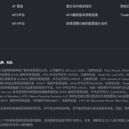
AT 智投
差价合约相关知识
财经
MT5平台
MT4最新版本获取指南
Tradin
MT4平台
即将调整价格的股票差价合约
品牌，包括：
于圣文森特和格林纳丁斯的有限责任公司，公司编号为 333 LLC 2020。注册地址是：Euro House, Richmond Hill Road
为监管局 (FCA) 授权并受其监管，FCA 许可证号码为 760555。注册地址是：Tower 42, Leaf 35C, 25 Old Broad
券交易委员会 (CySEC) 授权并受其监管，许可证号码为 285/15。注册地址是：159 Leontiou A’ Street, Maryvonne 
y Ltd由澳大利亚证券和投资委员会（ASIC）授权并受其监管，AFSL许可证号为418036。注册地址是：Tower 2 Darling 
ty) Ltd 在南非获得金融部门行为监管局颁发的许可证，FSP 许可证号为 44816，也是一家获得许可的场外衍生品提供商。注册
arkets Intl. Ltd. 获毛里求斯共和国的金融服务委员会 (FSC) 授权并受其监管，许可证号码为 C118023331。注册地址是：G
public of Mauritius | ATFX Mena Financial Services LLC 获阿拉伯联合酋长国资本市场管理局(CMA)监管，许
权并受其监管，中央編号为BUM667。注册地址是：17/F, 80 Gloucester Road, Wan Chai, H
价合约交易具有高度投机性和高风险性，并不适合所有投资者。您可能损失部分或全部投资资金。因此，
。
rkets LLC 不向某些国家的居民提供服务，这些国家包括但不限于加拿大、日本、朝鲜民主主义人民共和国 
司法辖区的任何人提供服务。