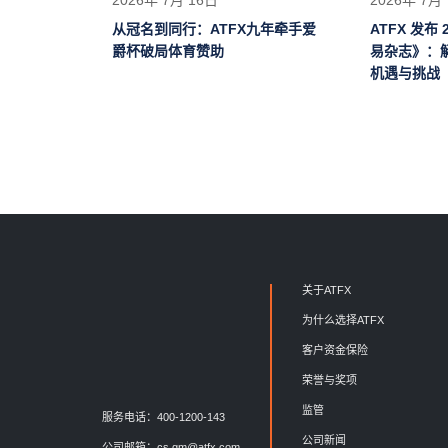
从冠名到同行：ATFX九年牵手爱
ATFX 发布
爵杯破局体育赞助
易杂志》：
机遇与挑战
关于ATFX
为什么选择ATFX
客户资金保险
荣誉与奖项
监管
服务电话：400-1200-143
公司新闻
公司邮箱：
cs.gm@atfx.com