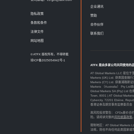
企业通讯
隐私政策
赞助
条款和条件
合作伙伴
法律文件
联系我们
网站地图
© ATFX 版权所有，不得转载
琼ICP备2025054942号-1
ATFX 是由多家公司共同使用的
AT Global Markets LLC 是位
Markets (UK) Ltd. 获英国金融行
Markets (CY) Ltd. 获塞浦路斯证
Markets （Australia） Pt
Global Markets SA (P
Town, 8001 | AT Global M
Cybercity, 72201 Ebène, Re
香港证券及期货事务监察委员会（SFC）授
高风险投资警告： CFDs差
险。请阅读完整的
风险披露政策
限制地区：AT Global Ma
法规，则也不向任何此类国家或