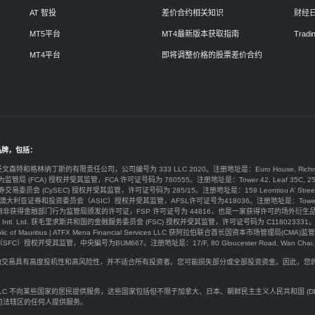
AT 智投
差价合约相关知识
财经
MT5平台
MT4最新版本获取指南
Tradin
MT4平台
即将调整价格的股票差价合约
品牌，包括：
于圣文森特和格林纳丁斯的有限责任公司，公司编号为 333 LLC 2020。注册地址是：Euro House, Richmond Hill Road
为监管局 (FCA) 授权并受其监管，FCA 许可证号码为 760555。注册地址是：Tower 42, Leaf 35C, 25 Old Broad
券交易委员会 (CySEC) 授权并受其监管，许可证号码为 285/15。注册地址是：159 Leontiou A’ Street, Maryvonne 
y Ltd由澳大利亚证券和投资委员会（ASIC）授权并受其监管，AFSL许可证号为418036。注册地址是：Tower 2 Darling 
ty) Ltd 在南非获得金融部门行为监管局颁发的许可证，FSP 许可证号为 44816，也是一家获得许可的场外衍生品提供商。注册
arkets Intl. Ltd. 获毛里求斯共和国的金融服务委员会 (FSC) 授权并受其监管，许可证号码为 C118023331。注册地址是：G
public of Mauritius | ATFX Mena Financial Services LLC 获阿拉伯联合酋长国资本市场管理局(CMA)监管，许
权并受其监管，中央編号为BUM667。注册地址是：17/F, 80 Gloucester Road, Wan Chai, H
价合约交易具有高度投机性和高风险性，并不适合所有投资者。您可能损失部分或全部投资资金。因此，
。
rkets LLC 不向某些国家的居民提供服务，这些国家包括但不限于加拿大、日本、朝鲜民主主义人民共和国 
司法辖区的任何人提供服务。