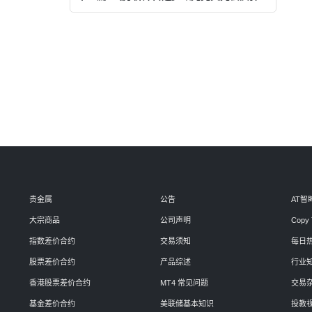
贵金属
公告
AT智
大宗商品
公司声明
Copy 
指数差价合约
交易须知
每日
股票差价合约
产品综述
行业
香港股票差价合约
MT4 常见问题
交易
基金差价合约
美联储基本知识
投教