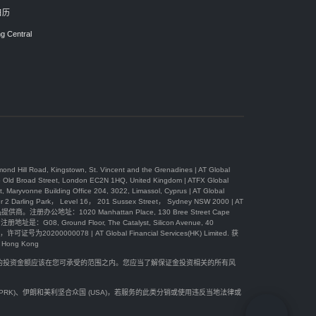
日历
g Central
, Kingstown, St. Vincent and the Grenadines | AT Global
 Street, London EC2N 1HQ, United Kingdom | ATFX Global
Building Office 204, 3022, Limassol, Cyprus | AT Global
Park， Level 16， 201 Sussex Street， Sydney NSW 2000 | AT
办公地址：1020 Manhattan Place, 130 Bree Street Cape
08, Ground Floor, The Catalyst, Silicon Avenue, 40
可证号为20200000078 | AT Global Financial Services(HK) Limited. 获
ong Kong
您的投资金额应该在您可承受的范围之内。您应当了解保证金投资相关的所有风
(DPRK)、伊朗和美利坚合众国 (USA)，若服务的此类分销或使用违反当地法律或