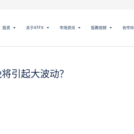
所有分类
线上教程
财经专题
选》黄金今晚将引起大波动？
投资
关于ATFX
市场资讯
投教视频
合作伙
晚将引起大波动？