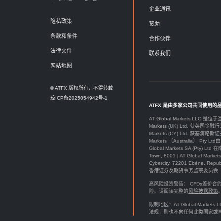
企业通讯
隐私政策
赞助
条款和条件
合作伙伴
法律文件
联系我们
网站地图
© ATFX 版权所有，不得转载
琼ICP备2025054942号-1
ATFX 是由多家公司共同使用的
AT Global Markets LLC 是位
Markets (UK) Ltd. 获英国金融行
Markets (CY) Ltd. 获塞浦路斯证
Markets （Australia） Pt
Global Markets SA (P
Town, 8001 | AT Global M
Cybercity, 72201 Ebène, Re
香港证券及期货事务监察委员会（SFC）授
高风险投资警告： CFDs差
险。请阅读完整的
风险披露政策
限制地区：AT Global Ma
法规，则也不向任何此类国家或