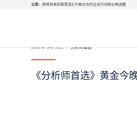
公告：
即将到来的股票及ETF差价合约企业行动和价格调整
指数过夜利息特别调整
当前位置:
首页
>
财经专题
>
分析师首选
>
《分析师首
2026年8月份市场假期交易通告
MetaTrader桌面版更新通知
如何获取最新 MetaTrader 4（MT4）更新
ATFX呼吁推进金融市场合规、安全、有序、良性发展
2022年 3月 31日
分析师首选
《分析师首选》黄金今