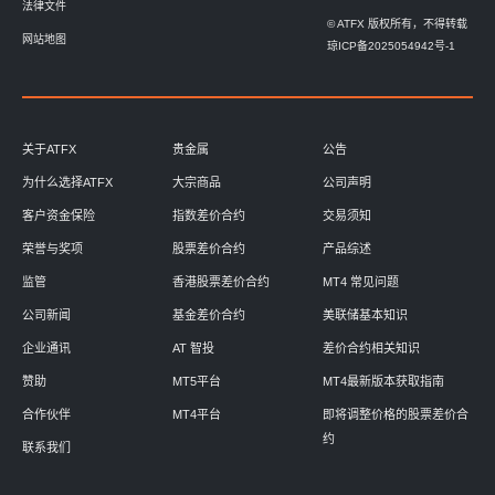
法律文件
© ATFX 版权所有，不得转载
网站地图
琼ICP备2025054942号-1
关于ATFX
贵金属
公告
为什么选择ATFX
大宗商品
公司声明
客户资金保险
指数差价合约
交易须知
荣誉与奖项
股票差价合约
产品综述
监管
香港股票差价合约
MT4 常见问题
公司新闻
基金差价合约
美联储基本知识
企业通讯
AT 智投
差价合约相关知识
赞助
MT5平台
MT4最新版本获取指南
合作伙伴
MT4平台
即将调整价格的股票差价合
约
联系我们