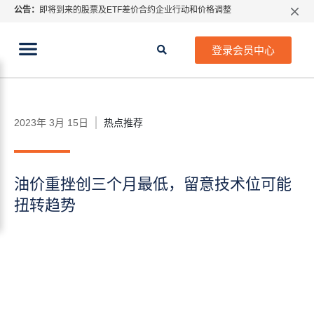
公告：
即将到来的股票及ETF差价合约企业行动和价格调整
所有分类
线上教程
财经专题
指数过夜利息特别调整
当前位置:
2026年8月份市场假期交易通告
首页
>
财经专题
>
热点推荐
>
油价重挫创三个月最低，
登录会员中心
留意技术位可能扭转趋势
MetaTrader桌面版更新通知
如何获取最新 MetaTrader 4（MT4）更新
ATFX呼吁推进金融市场合规、安全、有序、良性发展
2023年 3月 15日
热点推荐
油价重挫创三个月最低，留意技术位可能
扭转趋势