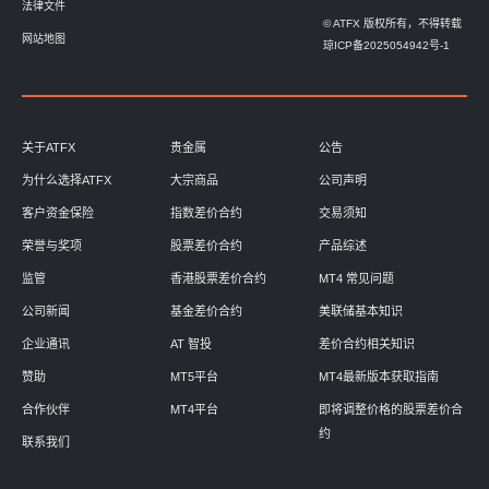
法律文件
© ATFX 版权所有，不得转载
网站地图
琼ICP备2025054942号-1
关于ATFX
贵金属
公告
为什么选择ATFX
大宗商品
公司声明
客户资金保险
指数差价合约
交易须知
荣誉与奖项
股票差价合约
产品综述
监管
香港股票差价合约
MT4 常见问题
公司新闻
基金差价合约
美联储基本知识
企业通讯
AT 智投
差价合约相关知识
赞助
MT5平台
MT4最新版本获取指南
合作伙伴
MT4平台
即将调整价格的股票差价合
约
联系我们