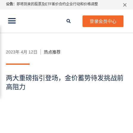
公告：
即将到来的股票及ETF差价合约企业行动和价格调整
所有分类
线上教程
财经专题
指数过夜利息特别调整
当前位置:
2026年8月份市场假期交易通告
首页
>
财经专题
>
热点推荐
>
两大重磅指引登场，金价
登录会员中心
蓄势待发挑战前高阻力
MetaTrader桌面版更新通知
如何获取最新 MetaTrader 4（MT4）更新
ATFX呼吁推进金融市场合规、安全、有序、良性发展
2023年 4月 12日
热点推荐
两大重磅指引登场，金价蓄势待发挑战前
高阻力