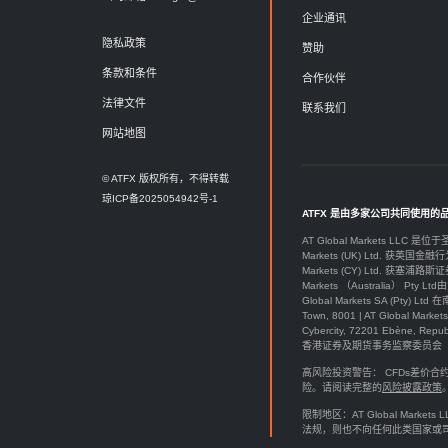
企业通讯
隐私政策
赞助
条款和条件
合作伙伴
法律文件
联系我们
网站地图
© ATFX 版权所有，不得转载
琼ICP备2025054942号-1
ATFX 是由多家公司共同使用的
AT Global Markets LLC 是位
Markets (UK) Ltd. 获英国金融行
Markets (CY) Ltd. 获塞浦路斯证
Markets （Australia） Pt
Global Markets SA (P
Town, 8001 | AT Global M
Cybercity, 72201 Ebène, Re
香港证券及期货事务监察委员会（SFC）授
高风险投资警告： CFDs差
险。请阅读完整的
风险披露政策
限制地区：AT Global Ma
法规，则也不向任何此类国家或