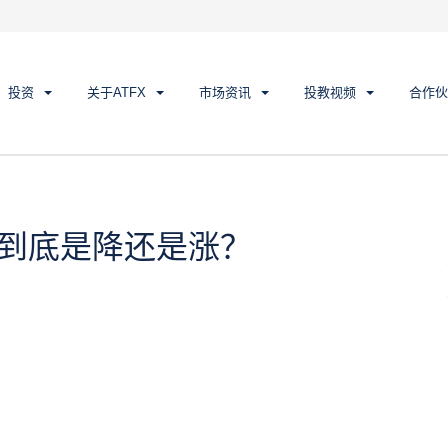
所有分类
线上教程
财经专题
由我，油价到底是降还是涨？
投资
关于ATFX
市场资讯
投教视频
合作伙
价到底是降还是涨？