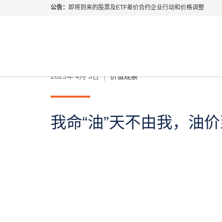
公告：
即将到来的股票及ETF差价合约企业行动和价格调整
指数过夜利息特别调整
当前位置:
首页
>
财经专题
>
价值观察
>
我命“油”天不
2026年8月份市场假期交易通告
MetaTrader桌面版更新通知
如何获取最新 MetaTrader 4（MT4）更新
ATFX呼吁推进金融市场合规、安全、有序、良性发展
2023年 4月 3日
价值观察
我命“油”天不由我，油