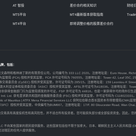
AT 智投
差价合约相关知识
财经
MT5平台
MT4最新版本获取指南
Tradin
MT4平台
即将调整价格的股票差价合约
品牌，包括：
于圣文森特和格林纳丁斯的有限责任公司，公司编号为 333 LLC 2020。注册地址是：Euro House, Richmond Hill Road
为监管局 (FCA) 授权并受其监管，FCA 许可证号码为 760555。注册地址是：Tower 42, Leaf 35C, 25 Old Broad
券交易委员会 (CySEC) 授权并受其监管，许可证号码为 285/15。注册地址是：159 Leontiou A’ Street, Maryvonne 
y Ltd由澳大利亚证券和投资委员会（ASIC）授权并受其监管，AFSL许可证号为418036。注册地址是：Tower 2 Darling 
ty) Ltd 在南非获得金融部门行为监管局颁发的许可证，FSP 许可证号为 44816，也是一家获得许可的场外衍生品提供商。注册
arkets Intl. Ltd. 获毛里求斯共和国的金融服务委员会 (FSC) 授权并受其监管，许可证号码为 C118023331。注册地址是：G
public of Mauritius | ATFX Mena Financial Services LLC 获阿拉伯联合酋长国资本市场管理局(CMA)监管，许
权并受其监管，中央編号为BUM667。注册地址是：17/F, 80 Gloucester Road, Wan Chai, H
价合约交易具有高度投机性和高风险性，并不适合所有投资者。您可能损失部分或全部投资资金。因此，
。
rkets LLC 不向某些国家的居民提供服务，这些国家包括但不限于加拿大、日本、朝鲜民主主义人民共和国 
司法辖区的任何人提供服务。