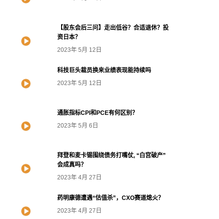
【股东会后三问】走出低谷？合适退休？投
资日本？
2023年 5月 12日
科技巨头裁员换来业绩表现能持续吗
2023年 5月 12日
通胀指标CPI和PCE有何区别？
2023年 5月 6日
拜登和麦卡锡围绕债务打嘴仗, “白宫破产”
会成真吗？
2023年 4月 27日
药明康德遭遇“估值杀”，CXO赛道熄火？
2023年 4月 27日