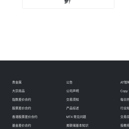
梦？
贵金属
公告
AT智
大宗商品
公司声明
Copy 
指数差价合约
交易须知
每日
股票差价合约
产品综述
行业
香港股票差价合约
MT4 常见问题
交易
基金差价合约
美联储基本知识
投教