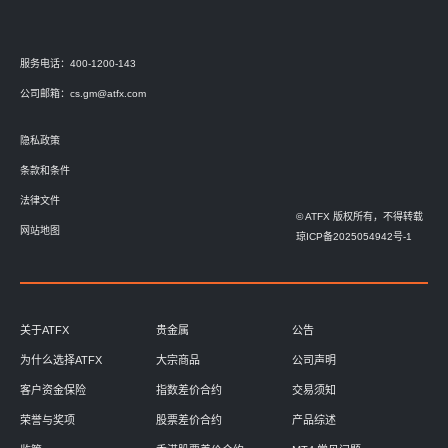
服务电话：400-1200-143
公司邮箱：
cs.gm@atfx.com
隐私政策
条款和条件
法律文件
© ATFX 版权所有，不得转载
网站地图
琼ICP备2025054942号-1
关于ATFX
贵金属
公告
为什么选择ATFX
大宗商品
公司声明
客户资金保险
指数差价合约
交易须知
荣誉与奖项
股票差价合约
产品综述