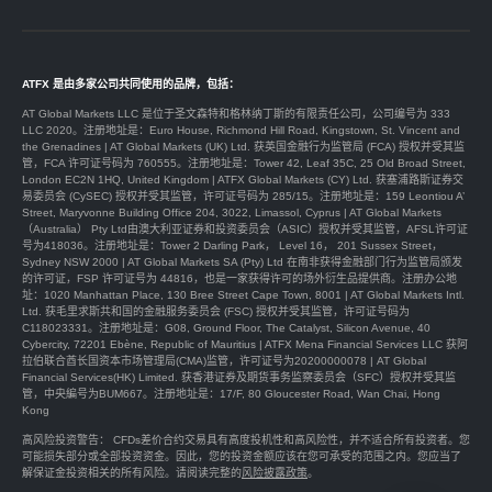
ATFX 是由多家公司共同使用的品牌，包括：
AT Global Markets LLC 是位于圣文森特和格林纳丁斯的有限责任公司，公司编号为 333
LLC 2020。注册地址是：Euro House, Richmond Hill Road, Kingstown, St. Vincent and
the Grenadines | AT Global Markets (UK) Ltd. 获英国金融行为监管局 (FCA) 授权并受其监
管，FCA 许可证号码为 760555。注册地址是：Tower 42, Leaf 35C, 25 Old Broad Street,
London EC2N 1HQ, United Kingdom | ATFX Global Markets (CY) Ltd. 获塞浦路斯证券交
易委员会 (CySEC) 授权并受其监管，许可证号码为 285/15。注册地址是：159 Leontiou A’
Street, Maryvonne Building Office 204, 3022, Limassol, Cyprus | AT Global Markets
（Australia） Pty Ltd由澳大利亚证券和投资委员会（ASIC）授权并受其监管，AFSL许可证
号为418036。注册地址是：Tower 2 Darling Park， Level 16， 201 Sussex Street，
Sydney NSW 2000 | AT Global Markets SA (Pty) Ltd 在南非获得金融部门行为监管局颁发
的许可证，FSP 许可证号为 44816，也是一家获得许可的场外衍生品提供商。注册办公地
址：1020 Manhattan Place, 130 Bree Street Cape Town, 8001 | AT Global Markets Intl.
Ltd. 获毛里求斯共和国的金融服务委员会 (FSC) 授权并受其监管，许可证号码为
C118023331。注册地址是：G08, Ground Floor, The Catalyst, Silicon Avenue, 40
Cybercity, 72201 Ebène, Republic of Mauritius | ATFX Mena Financial Services LLC 获阿
拉伯联合酋长国资本市场管理局(CMA)监管，许可证号为20200000078 | AT Global
Financial Services(HK) Limited. 获香港证券及期货事务监察委员会（SFC）授权并受其监
管，中央編号为BUM667。注册地址是：17/F, 80 Gloucester Road, Wan Chai, Hong
Kong
高风险投资警告： CFDs差价合约交易具有高度投机性和高风险性，并不适合所有投资者。您
可能损失部分或全部投资资金。因此，您的投资金额应该在您可承受的范围之内。您应当了
解保证金投资相关的所有风险。请阅读完整的
风险披露政策
。