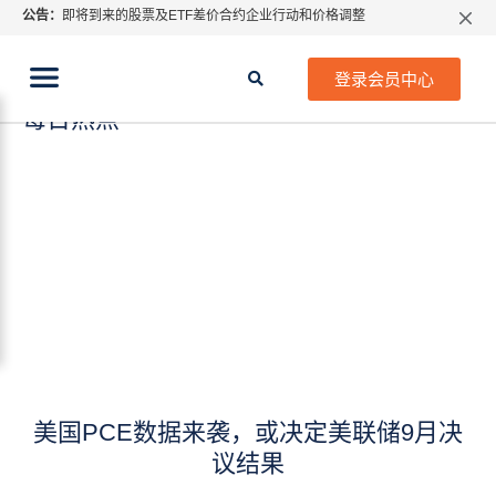
公告：
即将到来的股票及ETF差价合约企业行动和价格调整
指数过夜利息特别调整
当前位置:
2026年8月份市场假期交易通告
首页
>
每日热点
登录会员中心
MetaTrader桌面版更新通知
每日热点
如何获取最新 MetaTrader 4（MT4）更新
ATFX呼吁推进金融市场合规、安全、有序、良性发展
美国PCE数据来袭，或决定美联储9月决
议结果