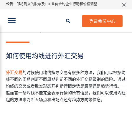
公告：
即将到来的股票及ETF差价合约企业行动和价格调整
指数过夜利息特别调整
当前位置:
2026年8月份市场假期交易通告
首页
>
行业知识
>
如何使用均线进行外汇交易
登录会员中心
MetaTrader桌面版更新通知
2019年 9月 11日
行业知识
如何获取最新 MetaTrader 4（MT4）更新
ATFX呼吁推进金融市场合规、安全、有序、良性发展
如何使用均线进行外汇交易
外汇交易
的时候使用均线指导交易有很多种方法，我们可以根据均
线不同的周期判断不同周期判断不同的外汇交易级别的风险。通过
均线的交叉或者散发形态开判断行情走势是震荡还是趋势行情。一
般而言一条均线不能完全表示行情的所有信息，我们可以使用均线
组的方法来判断入场点和出场点还有趋势方向等信息。