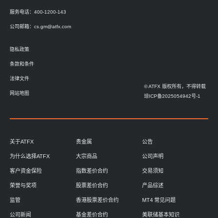
服务电话：400-1200-143
公司邮箱：
cs.gm@atfx.com
隐私政策
条款和条件
法律文件
© ATFX 版权所有，不得转载
网站地图
琼ICP备2025054942号-1
关于ATFX
贵金属
公告
为什么选择ATFX
大宗商品
公司声明
客户资金保险
指数差价合约
交易须知
荣誉与奖项
股票差价合约
产品综述
监管
香港股票差价合约
MT4 常见问题
公司新闻
基金差价合约
美联储基本知识