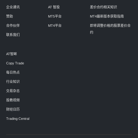
企业通讯
AT 智投
差价合约相关知识
赞助
MT5平台
MT4最新版本获取指南
合作伙伴
MT4平台
即将调整价格的股票差价合
约
联系我们
AT智眸
Copy Trade
每日热点
行业知识
交易杂志
投教视频
财经日历
Trading Central