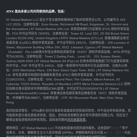
ATFX 是由多家公司共同使用的品牌，包括：
AT Global Markets LLC 是位于圣文森特和格林纳丁斯的有限责任公司，公司编号为 333
LLC 2020。注册地址是：Euro House, Richmond Hill Road, Kingstown, St. Vincent and
the Grenadines | AT Global Markets (UK) Ltd. 获英国金融行为监管局 (FCA) 授权并受其监
管，FCA 许可证号码为 760555。注册地址是：Tower 42, Leaf 35C, 25 Old Broad Street,
London EC2N 1HQ, United Kingdom | ATFX Global Markets (CY) Ltd. 获塞浦路斯证券交
易委员会 (CySEC) 授权并受其监管，许可证号码为 285/15。注册地址是：159 Leontiou A’
Street, Maryvonne Building Office 204, 3022, Limassol, Cyprus | AT Global Markets
（Australia） Pty Ltd由澳大利亚证券和投资委员会（ASIC）授权并受其监管，AFSL许可证
号为418036。注册地址是：Tower 2 Darling Park， Level 16， 201 Sussex Street，
Sydney NSW 2000 | AT Global Markets SA (Pty) Ltd 在南非获得金融部门行为监管局颁发
的许可证，FSP 许可证号为 44816，也是一家获得许可的场外衍生品提供商。注册办公地
址：1020 Manhattan Place, 130 Bree Street Cape Town, 8001 | AT Global Markets Intl.
Ltd. 获毛里求斯共和国的金融服务委员会 (FSC) 授权并受其监管，许可证号码为
C118023331。注册地址是：G08, Ground Floor, The Catalyst, Silicon Avenue, 40
Cybercity, 72201 Ebène, Republic of Mauritius | ATFX Mena Financial Services LLC 获阿
拉伯联合酋长国资本市场管理局(CMA)监管，许可证号为20200000078 | AT Global
Financial Services(HK) Limited. 获香港证券及期货事务监察委员会（SFC）授权并受其监
管，中央編号为BUM667。注册地址是：17/F, 80 Gloucester Road, Wan Chai, Hong
Kong
高风险投资警告： CFDs差价合约交易具有高度投机性和高风险性，并不适合所有投资者。您
可能损失部分或全部投资资金。因此，您的投资金额应该在您可承受的范围之内。您应当了
解保证金投资相关的所有风险。请阅读完整的
风险披露政策
。
限制地区：AT Global Markets LLC 不向某些国家的居民提供服务，这些国家包括但不限于
加拿大、日本、朝鲜民主主义人民共和国 (DPRK)、伊朗和美利坚合众国 (USA)，若服务的此