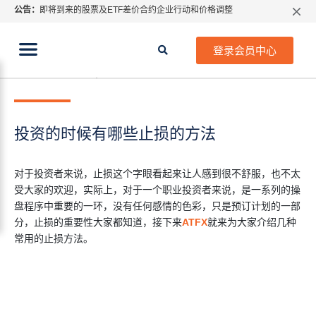
公告：
即将到来的股票及ETF差价合约企业行动和价格调整
指数过夜利息特别调整
当前位置:
2026年8月份市场假期交易通告
首页
>
行业知识
>
投资的时候有哪些止损的方法
登录会员中心
MetaTrader桌面版更新通知
2021年 7月 21日
行业知识
如何获取最新 MetaTrader 4（MT4）更新
ATFX呼吁推进金融市场合规、安全、有序、良性发展
投资的时候有哪些止损的方法
对于投资者来说，止损这个字眼看起来让人感到很不舒服，也不太
受大家的欢迎，实际上，对于一个职业投资者来说，是一系列的操
盘程序中重要的一环，没有任何感情的色彩，只是预订计划的一部
分，止损的重要性大家都知道，接下来
ATFX
就来为大家介绍几种
常用的止损方法。