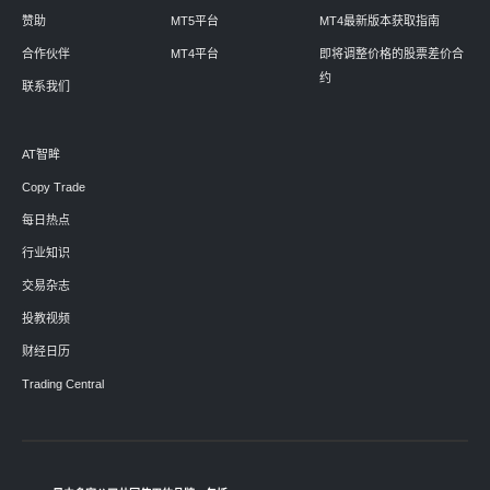
赞助
MT5平台
MT4最新版本获取指南
合作伙伴
MT4平台
即将调整价格的股票差价合
约
联系我们
AT智眸
Copy Trade
每日热点
行业知识
交易杂志
投教视频
财经日历
Trading Central