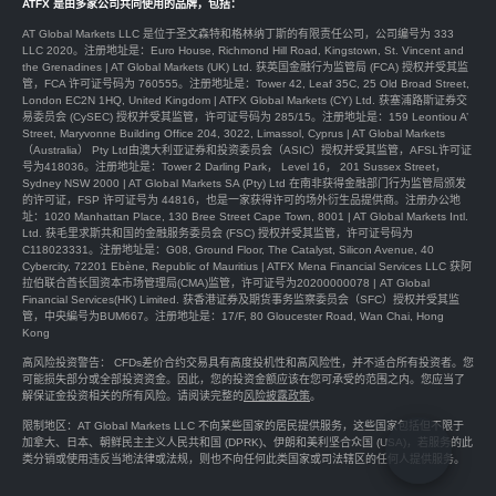
ATFX 是由多家公司共同使用的品牌，包括：
AT Global Markets LLC 是位于圣文森特和格林纳丁斯的有限责任公司，公司编号为 333
LLC 2020。注册地址是：Euro House, Richmond Hill Road, Kingstown, St. Vincent and
the Grenadines | AT Global Markets (UK) Ltd. 获英国金融行为监管局 (FCA) 授权并受其监
管，FCA 许可证号码为 760555。注册地址是：Tower 42, Leaf 35C, 25 Old Broad Street,
London EC2N 1HQ, United Kingdom | ATFX Global Markets (CY) Ltd. 获塞浦路斯证券交
易委员会 (CySEC) 授权并受其监管，许可证号码为 285/15。注册地址是：159 Leontiou A’
Street, Maryvonne Building Office 204, 3022, Limassol, Cyprus | AT Global Markets
（Australia） Pty Ltd由澳大利亚证券和投资委员会（ASIC）授权并受其监管，AFSL许可证
号为418036。注册地址是：Tower 2 Darling Park， Level 16， 201 Sussex Street，
Sydney NSW 2000 | AT Global Markets SA (Pty) Ltd 在南非获得金融部门行为监管局颁发
的许可证，FSP 许可证号为 44816，也是一家获得许可的场外衍生品提供商。注册办公地
址：1020 Manhattan Place, 130 Bree Street Cape Town, 8001 | AT Global Markets Intl.
Ltd. 获毛里求斯共和国的金融服务委员会 (FSC) 授权并受其监管，许可证号码为
C118023331。注册地址是：G08, Ground Floor, The Catalyst, Silicon Avenue, 40
Cybercity, 72201 Ebène, Republic of Mauritius | ATFX Mena Financial Services LLC 获阿
拉伯联合酋长国资本市场管理局(CMA)监管，许可证号为20200000078 | AT Global
Financial Services(HK) Limited. 获香港证券及期货事务监察委员会（SFC）授权并受其监
管，中央編号为BUM667。注册地址是：17/F, 80 Gloucester Road, Wan Chai, Hong
Kong
高风险投资警告： CFDs差价合约交易具有高度投机性和高风险性，并不适合所有投资者。您
可能损失部分或全部投资资金。因此，您的投资金额应该在您可承受的范围之内。您应当了
解保证金投资相关的所有风险。请阅读完整的
风险披露政策
。
限制地区：AT Global Markets LLC 不向某些国家的居民提供服务，这些国家包括但不限于
加拿大、日本、朝鲜民主主义人民共和国 (DPRK)、伊朗和美利坚合众国 (USA)，若服务的此
类分销或使用违反当地法律或法规，则也不向任何此类国家或司法辖区的任何人提供服务。