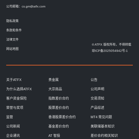
公司邮箱：
cs.gm@atfx.com
隐私政策
条款和条件
法律文件
© ATFX 版权所有，不得转载
网站地图
琼ICP备2025054942号-1
关于ATFX
贵金属
公告
为什么选择ATFX
大宗商品
公司声明
客户资金保险
指数差价合约
交易须知
荣誉与奖项
股票差价合约
产品综述
监管
香港股票差价合约
MT4 常见问题
公司新闻
基金差价合约
美联储基本知识
企业通讯
AT 智投
差价合约相关知识