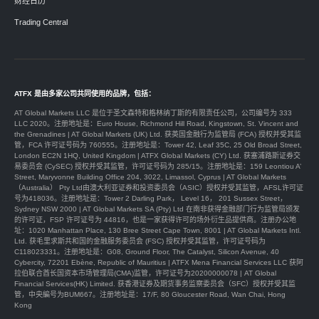
财经日历
Trading Central
ATFX 是由多家公司共同使用的品牌，包括：
AT Global Markets LLC 是位于圣文森特和格林纳丁斯的有限责任公司，公司编号为 333
LLC 2020。注册地址是：Euro House, Richmond Hill Road, Kingstown, St. Vincent and
the Grenadines | AT Global Markets (UK) Ltd. 获英国金融行为监管局 (FCA) 授权并受其监
管，FCA 许可证号码为 760555。注册地址是：Tower 42, Leaf 35C, 25 Old Broad Street,
London EC2N 1HQ, United Kingdom | ATFX Global Markets (CY) Ltd. 获塞浦路斯证券交
易委员会 (CySEC) 授权并受其监管，许可证号码为 285/15。注册地址是：159 Leontiou A’
Street, Maryvonne Building Office 204, 3022, Limassol, Cyprus | AT Global Markets
（Australia） Pty Ltd由澳大利亚证券和投资委员会（ASIC）授权并受其监管，AFSL许可证
号为418036。注册地址是：Tower 2 Darling Park， Level 16， 201 Sussex Street，
Sydney NSW 2000 | AT Global Markets SA (Pty) Ltd 在南非获得金融部门行为监管局颁发
的许可证，FSP 许可证号为 44816，也是一家获得许可的场外衍生品提供商。注册办公地
址：1020 Manhattan Place, 130 Bree Street Cape Town, 8001 | AT Global Markets Intl.
Ltd. 获毛里求斯共和国的金融服务委员会 (FSC) 授权并受其监管，许可证号码为
C118023331。注册地址是：G08, Ground Floor, The Catalyst, Silicon Avenue, 40
Cybercity, 72201 Ebène, Republic of Mauritius | ATFX Mena Financial Services LLC 获阿
拉伯联合酋长国资本市场管理局(CMA)监管，许可证号为20200000078 | AT Global
Financial Services(HK) Limited. 获香港证券及期货事务监察委员会（SFC）授权并受其监
管，中央編号为BUM667。注册地址是：17/F, 80 Gloucester Road, Wan Chai, Hong
Kong