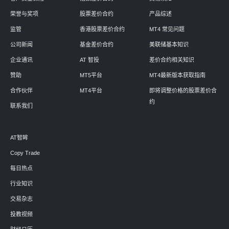
荣誉与奖项
股票差价合约
产品综述
监管
香港股票差价合约
MT4 常见问题
公司新闻
基金差价合约
美联储基本知识
企业通讯
AT 智投
差价合约相关知识
赞助
MT5平台
MT4最新版本获取指南
合作伙伴
MT4平台
即将调整价格的股票差价合
约
联系我们
AT智眸
Copy Trade
每日热点
行业知识
交易杂志
投教视频