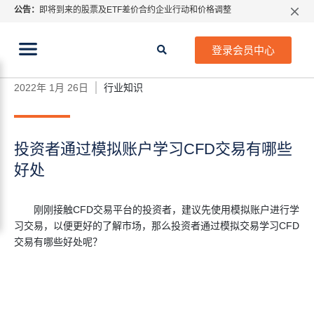
公告：
即将到来的股票及ETF差价合约企业行动和价格调整
指数过夜利息特别调整
当前位置:
2026年8月份市场假期交易通告
首页
>
行业知识
>
投资者通过模拟账户学习CFD交易有
登录会员中心
哪些好处
MetaTrader桌面版更新通知
如何获取最新 MetaTrader 4（MT4）更新
2022年 1月 26日
行业知识
ATFX呼吁推进金融市场合规、安全、有序、良性发展
投资者通过模拟账户学习CFD交易有哪些
好处
刚刚接触
CFD交易平台
的投资者，建议先使用模拟账户进行学
习交易，以便更好的了解市场，那么投资者通过模拟交易学习CFD
交易有哪些好处呢？