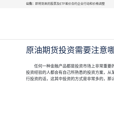
公告：
即将到来的股票及ETF差价合约企业行动和价格调整
指数过夜利息特别调整
当前位置:
首页
>
行业知识
>
原油期货投资需要注意哪
2026年8月份市场假期交易通告
MetaTrader桌面版更新通知
2022年 3月 11日
行业知识
如何获取最新 MetaTrader 4（MT4）更新
ATFX呼吁推进金融市场合规、安全、有序、良性发展
原油期货投资需要注意
任何一种金融产品都是投资市场上非常重要
投资经验的人都会有自己所熟悉的投资方案，从
行投资的话，这其中投资的方式是非常多的，那