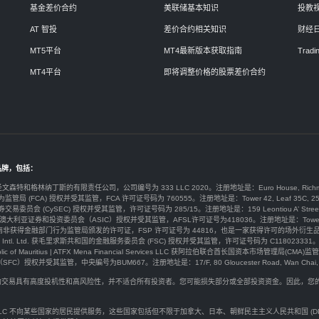
基金差价合约
美联储基本知识
投教
AT 智投
差价合约相关知识
财经
MT5平台
MT4最新版本获取指南
Tradin
MT4平台
即将调整价格的股票差价合约
品牌，包括：
于圣文森特和格林纳丁斯的有限责任公司，公司编号为 333 LLC 2020。注册地址是：Euro House, Richmond Hill Road
为监管局 (FCA) 授权并受其监管，FCA 许可证号码为 760555。注册地址是：Tower 42, Leaf 35C, 25 Old Broad
券交易委员会 (CySEC) 授权并受其监管，许可证号码为 285/15。注册地址是：159 Leontiou A’ Street, Maryvonne 
y Ltd由澳大利亚证券和投资委员会（ASIC）授权并受其监管，AFSL许可证号为418036。注册地址是：Tower 2 Darling 
ty) Ltd 在南非获得金融部门行为监管局颁发的许可证，FSP 许可证号为 44816，也是一家获得许可的场外衍生品提供商。注册
arkets Intl. Ltd. 获毛里求斯共和国的金融服务委员会 (FSC) 授权并受其监管，许可证号码为 C118023331。注册地址是：G
public of Mauritius | ATFX Mena Financial Services LLC 获阿拉伯联合酋长国资本市场管理局(CMA)监管，许
权并受其监管，中央編号为BUM667。注册地址是：17/F, 80 Gloucester Road, Wan Chai, H
价合约交易具有高度投机性和高风险性，并不适合所有投资者。您可能损失部分或全部投资资金。因此，
。
rkets LLC 不向某些国家的居民提供服务，这些国家包括但不限于加拿大、日本、朝鲜民主主义人民共和国 