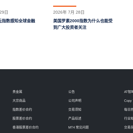
 29日
2026年 7月 28日
元指数感知全球金融
美国罗素2000指数为什么也能受
到广大投资者关注
贵金属
公告
AT智
大宗商品
公司声明
Copy 
指数差价合约
交易须知
每日
股票差价合约
产品综述
行业
香港股票差价合约
MT4 常见问题
交易