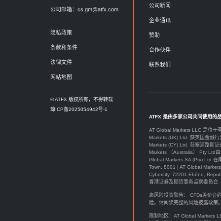
公司新闻
公司邮箱：
cs.gm@atfx.com
企业通讯
隐私政策
赞助
条款和条件
合作伙伴
法律文件
联系我们
网站地图
© ATFX 版权所有，不得转载
琼ICP备2025054942号-1
ATFX 是由多家公司共同使用的
AT Global Markets LLC 是位
Markets (UK) Ltd. 获英国金融行
Markets (CY) Ltd. 获塞浦路斯证
Markets （Australia） Pt
Global Markets SA (P
Town, 8001 | AT Global M
Cybercity, 72201 Ebène, Re
香港证券及期货事务监察委员会（SFC）授
高风险投资警告： CFDs差
险。请阅读完整的
风险披露政策
限制地区：AT Global Ma