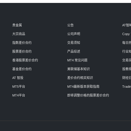
贵金属
公告
AT智
大宗商品
公司声明
Copy 
指数差价合约
交易须知
每日
股票差价合约
产品综述
行业
香港股票差价合约
MT4 常见问题
交易
基金差价合约
美联储基本知识
投教
AT 智投
差价合约相关知识
财经
MT5平台
MT4最新版本获取指南
Tradin
MT4平台
即将调整价格的股票差价合约