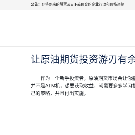
公告：
即将到来的股票及ETF差价合约企业行动和价格调整
指数过夜利息特别调整
当前位置:
首页
>
行业知识
>
让原油期货投资游刃有余
2026年8月份市场假期交易通告
MetaTrader桌面版更新通知
2023年 5月 19日
行业知识
如何获取最新 MetaTrader 4（MT4）更新
ATFX呼吁推进金融市场合规、安全、有序、良性发展
让原油期货投资游刃有
作为一个新手投资者，
原油期货市场
会让你
并不是ATM机，想要获取收益，就需要多多学习
己的策略，并且付出实施。