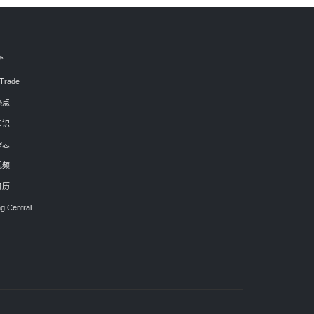
眸
Trade
热点
知识
杂志
视频
日历
g Central