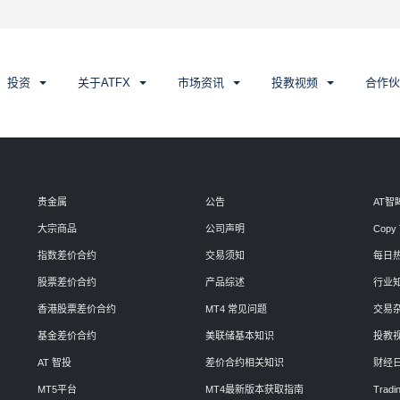
投资
关于ATFX
市场资讯
投教视频
合作伙
贵金属
公告
AT智
大宗商品
公司声明
Copy 
指数差价合约
交易须知
每日
股票差价合约
产品综述
行业
香港股票差价合约
MT4 常见问题
交易
基金差价合约
美联储基本知识
投教
AT 智投
差价合约相关知识
财经
MT5平台
MT4最新版本获取指南
Tradin