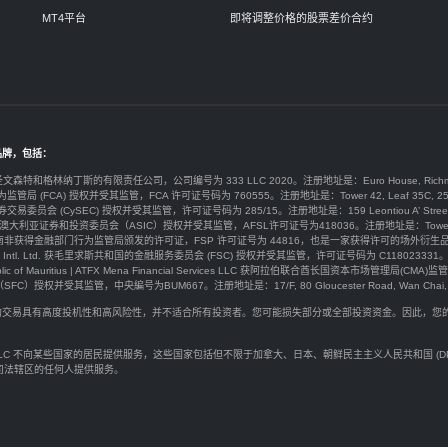
MT4平台
即将调整价格的股票差价合约
品牌，包括：
于圣文森特和格林纳丁斯的有限责任公司，公司编号为 333 LLC 2020。注册地址是：Euro House, Richmond Hill Road
为监管局 (FCA) 授权并受其监管，FCA 许可证号码为 760555。注册地址是：Tower 42, Leaf 35C, 25 Old Broad
券交易委员会 (CySEC) 授权并受其监管，许可证号码为 285/15。注册地址是：159 Leontiou A’ Street, Maryvonne 
y Ltd由澳大利亚证券和投资委员会（ASIC）授权并受其监管，AFSL许可证号为418036。注册地址是：Tower 2 Darling 
ty) Ltd 在南非获得金融部门行为监管局颁发的许可证，FSP 许可证号为 44816，也是一家获得许可的场外衍生品提供商。注册
arkets Intl. Ltd. 获毛里求斯共和国的金融服务委员会 (FSC) 授权并受其监管，许可证号码为 C118023331。注册地址是：G
public of Mauritius | ATFX Mena Financial Services LLC 获阿拉伯联合酋长国资本市场管理局(CMA)监管，许
权并受其监管，中央編号为BUM667。注册地址是：17/F, 80 Gloucester Road, Wan Chai, H
价合约交易具有高度投机性和高风险性，并不适合所有投资者。您可能损失部分或全部投资资金。因此，
。
rkets LLC 不向某些国家的居民提供服务，这些国家包括但不限于加拿大、日本、朝鲜民主主义人民共和国 
司法辖区的任何人提供服务。