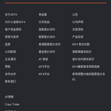
关于ATFX
贵金属
公告
为什么选择ATFX
大宗商品
公司声明
客户资金保险
指数差价合约
交易须知
荣誉与奖项
股票差价合约
产品综述
监管
香港股票差价合约
MT4 常见问题
公司新闻
基金差价合约
美联储基本知识
企业通讯
AT 智投
差价合约相关知识
赞助
MT5平台
MT4最新版本获取指南
合作伙伴
MT4平台
即将调整价格的股票差价合
约
联系我们
AT智眸
Copy Trade