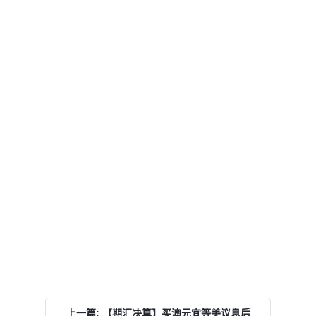
上一篇: 【期汇决算】买澳元宜等美议息后