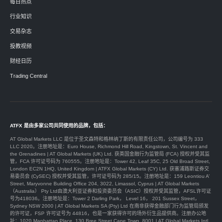
每日热点
行业知识
交易杂志
投教视频
财经日历
Trading Central
ATFX 是由多家公司共同使用的品牌，包括：
AT Global Markets LLC 是位于圣文森特和格林纳丁斯的有限责任公司，公司编号为 333
LLC 2020。注册地址是：Euro House, Richmond Hill Road, Kingstown, St. Vincent and
the Grenadines | AT Global Markets (UK) Ltd. 获英国金融行为监管局 (FCA) 授权并受其监
管，FCA 许可证号码为 760555。注册地址是：Tower 42, Leaf 35C, 25 Old Broad Street,
London EC2N 1HQ, United Kingdom | ATFX Global Markets (CY) Ltd. 获塞浦路斯证券交
易委员会 (CySEC) 授权并受其监管，许可证号码为 285/15。注册地址是：159 Leontiou A’
Street, Maryvonne Building Office 204, 3022, Limassol, Cyprus | AT Global Markets
（Australia） Pty Ltd由澳大利亚证券和投资委员会（ASIC）授权并受其监管，AFSL许可证
号为418036。注册地址是：Tower 2 Darling Park， Level 16， 201 Sussex Street，
Sydney NSW 2000 | AT Global Markets SA (Pty) Ltd 在南非获得金融部门行为监管局颁发
的许可证，FSP 许可证号为 44816，也是一家获得许可的场外衍生品提供商。注册办公地
址：1020 Manhattan Place, 130 Bree Street Cape Town, 8001 | AT Global Markets Intl.