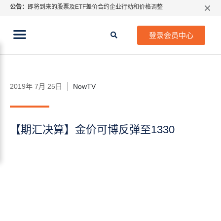
公告：
即将到来的股票及ETF差价合约企业行动和价格调整
所有分类
线上教程
财经专题
指数过夜利息特别调整
当前位置:
2026年8月份市场假期交易通告
首页
>
电台专访
>
NowTV
>
【期汇决算】金价可博反
登录会员中心
弹至1330
MetaTrader桌面版更新通知
如何获取最新 MetaTrader 4（MT4）更新
ATFX呼吁推进金融市场合规、安全、有序、良性发展
2019年 7月 25日
NowTV
【期汇决算】金价可博反弹至1330