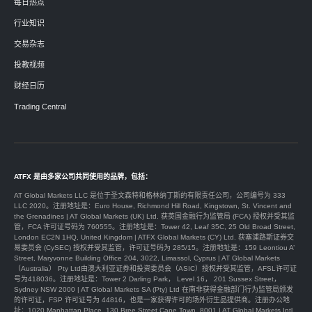
每日热点
行业知识
交易杂志
投教视频
财经日历
Trading Central
ATFX 是由多家公司共同使用的品牌，包括：
AT Global Markets LLC 是位于圣文森特和格林纳丁斯的有限责任公司，公司编号为 333
LLC 2020。注册地址是：Euro House, Richmond Hill Road, Kingstown, St. Vincent and
the Grenadines | AT Global Markets (UK) Ltd. 获英国金融行为监管局 (FCA) 授权并受其监
管，FCA 许可证号码为 760555。注册地址是：Tower 42, Leaf 35C, 25 Old Broad Street,
London EC2N 1HQ, United Kingdom | ATFX Global Markets (CY) Ltd. 获塞浦路斯证券交
易委员会 (CySEC) 授权并受其监管，许可证号码为 285/15。注册地址是：159 Leontiou A’
Street, Maryvonne Building Office 204, 3022, Limassol, Cyprus | AT Global Markets
（Australia） Pty Ltd由澳大利亚证券和投资委员会（ASIC）授权并受其监管，AFSL许可证
号为418036。注册地址是：Tower 2 Darling Park， Level 16， 201 Sussex Street，
Sydney NSW 2000 | AT Global Markets SA (Pty) Ltd 在南非获得金融部门行为监管局颁发
的许可证，FSP 许可证号为 44816，也是一家获得许可的场外衍生品提供商。注册办公地
址：1020 Manhattan Place, 130 Bree Street Cape Town, 8001 | AT Global Markets Intl.