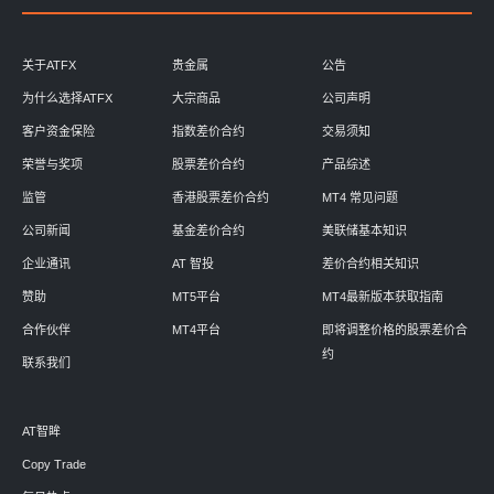
关于ATFX
贵金属
公告
为什么选择ATFX
大宗商品
公司声明
客户资金保险
指数差价合约
交易须知
荣誉与奖项
股票差价合约
产品综述
监管
香港股票差价合约
MT4 常见问题
公司新闻
基金差价合约
美联储基本知识
企业通讯
AT 智投
差价合约相关知识
赞助
MT5平台
MT4最新版本获取指南
合作伙伴
MT4平台
即将调整价格的股票差价合
约
联系我们
AT智眸
Copy Trade