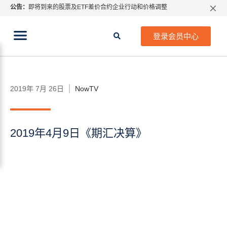
公告：
即将到来的股票及ETF差价合约企业行动和价格调整
所有分类
线上教程
财经专题
指数过夜利息特别调整
当前位置:
2026年8月份市场假期交易通告
首页
>
电台专访
>
NowTV
>
2019年4月9日《期汇决
登录会员中心
算》
MetaTrader桌面版更新通知
如何获取最新 MetaTrader 4（MT4）更新
ATFX呼吁推进金融市场合规、安全、有序、良性发展
2019年 7月 26日
NowTV
2019年4月9日《期汇决算》