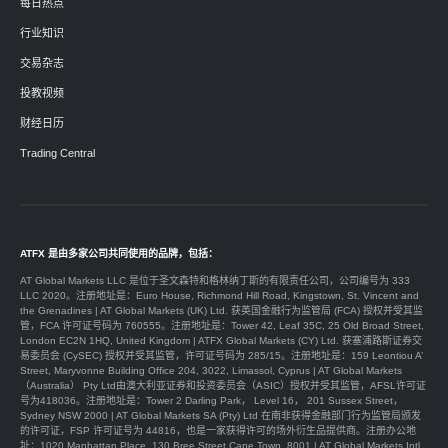
每日热点
行业知识
交易杂志
投教视频
财经日历
Trading Central
ATFX 是由多家公司共同使用的品牌，包括：
AT Global Markets LLC 是位于圣文森特和格林纳丁斯的有限责任公司，公司编号为 333
LLC 2020。注册地址是：Euro House, Richmond Hill Road, Kingstown, St. Vincent and
the Grenadines | AT Global Markets (UK) Ltd. 获英国金融行为监管局 (FCA) 授权并受其监
管，FCA 许可证号码为 760555。注册地址是：Tower 42, Leaf 35C, 25 Old Broad Street,
London EC2N 1HQ, United Kingdom | ATFX Global Markets (CY) Ltd. 获塞浦路斯证券交
易委员会 (CySEC) 授权并受其监管，许可证号码为 285/15。注册地址是：159 Leontiou A’
Street, Maryvonne Building Office 204, 3022, Limassol, Cyprus | AT Global Markets
（Australia） Pty Ltd由澳大利亚证券和投资委员会（ASIC）授权并受其监管，AFSL许可证
号为418036。注册地址是：Tower 2 Darling Park， Level 16， 201 Sussex Street，
Sydney NSW 2000 | AT Global Markets SA (Pty) Ltd 在南非获得金融部门行为监管局颁发
的许可证，FSP 许可证号为 44816，也是一家获得许可的场外衍生品提供商。注册办公地
址：1020 Manhattan Place, 130 Bree Street Cape Town, 8001 | AT Global Markets Intl.