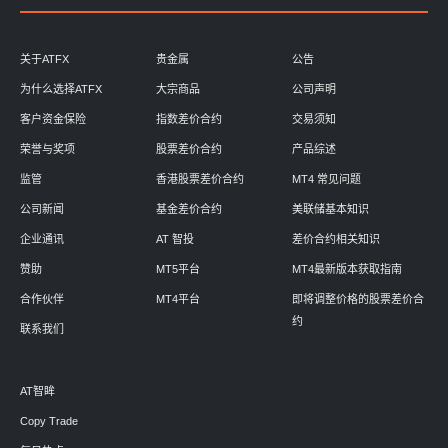
关于ATFX
贵金属
公告
为什么选择ATFX
大宗商品
公司声明
客户资金保险
指数差价合约
交易须知
荣誉与奖项
股票差价合约
产品综述
监管
香港股票差价合约
MT4 常见问题
公司新闻
基金差价合约
美联储基本知识
企业通讯
AT 智投
差价合约相关知识
赞助
MT5平台
MT4最新版本获取指南
合作伙伴
MT4平台
即将调整价格的股票差价合
约
联系我们
AT智眸
Copy Trade