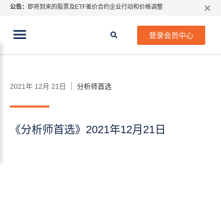
公告：
即将到来的股票及ETF差价合约企业行动和价格调整
所有分类
线上教程
财经专题
指数过夜利息特别调整
当前位置:
2026年8月份市场假期交易通告
首页
>
财经专题
>
分析师首选
>
《分析师首选》2021
登录会员中心
年12月21日
MetaTrader桌面版更新通知
如何获取最新 MetaTrader 4（MT4）更新
ATFX呼吁推进金融市场合规、安全、有序、良性发展
2021年 12月 21日
分析师首选
《分析师首选》2021年12月21日