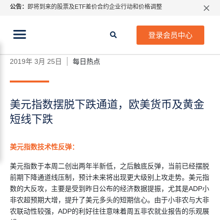
公告：
即将到来的股票及ETF差价合约企业行动和价格调整
指数过夜利息特别调整
当前位置:
2026年8月份市场假期交易通告
首页
>
每日热点
>
美元指数摆脱下跌通道，欧美货币及
登录会员中心
黄金短线下跌
MetaTrader桌面版更新通知
如何获取最新 MetaTrader 4（MT4）更新
2019年 3月 25日
每日热点
ATFX呼吁推进金融市场合规、安全、有序、良性发展
美元指数摆脱下跌通道，欧美货币及黄金
短线下跌
美元指数技术性反弹：
美元指数于本周二创出两年半新低，之后触底反弹，当前已经摆脱
前期下降通道线压制，预计未来将出现更大级别上攻走势。美元指
数的大反攻，主要是受到昨日公布的经济数据提振，尤其是ADP小
非农超预期大增，提升了美元多头的短期信心。由于小非农与大非
农联动性较强，ADP的利好往往意味着周五非农就业报告的乐观展