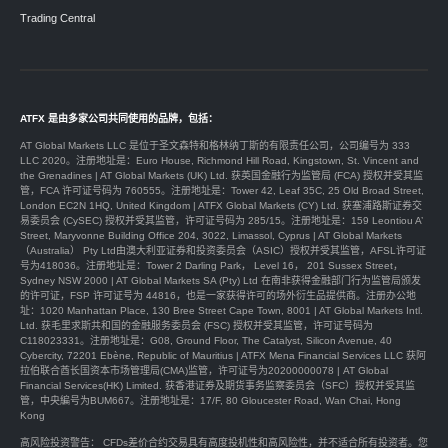
Trading Central
ATFX 是由多家公司共同使用的品牌，包括：
AT Global Markets LLC 是位于圣文森特和格林纳丁斯的有限责任公司，公司编号为 333
LLC 2020。注册地址是：Euro House, Richmond Hill Road, Kingstown, St. Vincent and
the Grenadines | AT Global Markets (UK) Ltd. 获英国金融行为监管局 (FCA) 授权并受其监
管，FCA 许可证号码为 760555。注册地址是：Tower 42, Leaf 35C, 25 Old Broad Street,
London EC2N 1HQ, United Kingdom | ATFX Global Markets (CY) Ltd. 获塞浦路斯证券交
易委员会 (CySEC) 授权并受其监管，许可证号码为 285/15。注册地址是：159 Leontiou A’
Street, Maryvonne Building Office 204, 3022, Limassol, Cyprus | AT Global Markets
（Australia） Pty Ltd由澳大利亚证券和投资委员会（ASIC）授权并受其监管，AFSL许可证
号为418036。注册地址是：Tower 2 Darling Park， Level 16， 201 Sussex Street，
Sydney NSW 2000 | AT Global Markets SA (Pty) Ltd 在南非获得金融部门行为监管局颁发
的许可证，FSP 许可证号为 44816，也是一家获得许可的场外衍生品提供商。注册办公地
址：1020 Manhattan Place, 130 Bree Street Cape Town, 8001 | AT Global Markets Intl.
Ltd. 获毛里求斯共和国的金融服务委员会 (FSC) 授权并受其监管，许可证号码为
C118023331。注册地址是：G08, Ground Floor, The Catalyst, Silicon Avenue, 40
Cybercity, 72201 Ebène, Republic of Mauritius | ATFX Mena Financial Services LLC 获阿
拉伯联合酋长国资本市场管理局(CMA)监管，许可证号为20200000078 | AT Global
Financial Services(HK) Limited. 获香港证券及期货事务监察委员会（SFC）授权并受其监
管，中央編号为BUM667。注册地址是：17/F, 80 Gloucester Road, Wan Chai, Hong
Kong
高风险投资警告： CFDs差价合约交易具有高度投机性和高风险性，并不适合所有投资者。您