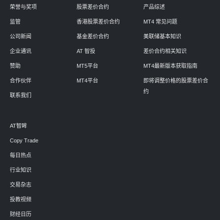
荣誉与奖项
股票差价合约
产品综述
监管
香港股票差价合约
MT4 常见问题
公司新闻
基金差价合约
美联储基本知识
企业通讯
AT 智投
差价合约相关知识
赞助
MT5平台
MT4最新版本获取指南
合作伙伴
MT4平台
即将调整价格的股票差价合
约
联系我们
AT智眸
Copy Trade
每日热点
行业知识
交易杂志
投教视频
财经日历