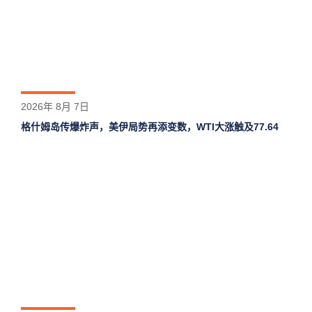
2026年 8月 7日
格什姆岛‌传爆炸声，美伊局势再添变数，WTI大涨触及77.64