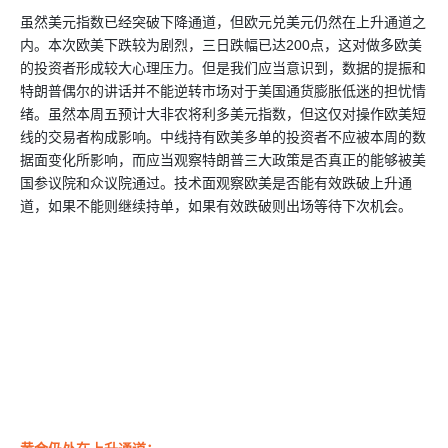
虽然美元指数已经突破下降通道，但欧元兑美元仍然在上升通道之
内。本次欧美下跌较为剧烈，三日跌幅已达200点，这对做多欧美
的投资者形成较大心理压力。但是我们应当意识到，数据的提振和
特朗普偶尔的讲话并不能逆转市场对于美国通货膨胀低迷的担忧情
绪。虽然本周五预计大非农将利多美元指数，但这仅对操作欧美短
线的交易者构成影响。中线持有欧美多单的投资者不应被本周的数
据面变化所影响，而应当观察特朗普三大政策是否真正的能够被美
国参议院和众议院通过。技术面观察欧美是否能有效跌破上升通
道，如果不能则继续持单，如果有效跌破则出场等待下次机会。