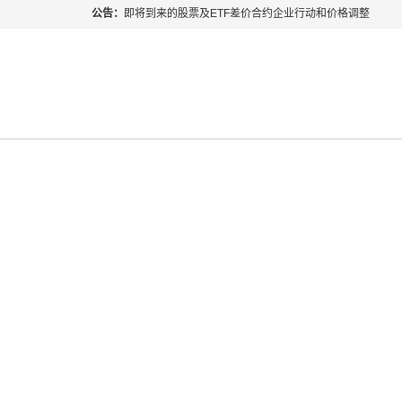
公告：
即将到来的股票及ETF差价合约企业行动和价格调整
指数过夜利息特别调整
当前位置:
首页
>
每日热点
2026年8月份市场假期交易通告
MetaTrader桌面版更新通知
每日热点
如何获取最新 MetaTrader 4（MT4）更新
ATFX呼吁推进金融市场合规、安全、有序、良性发展