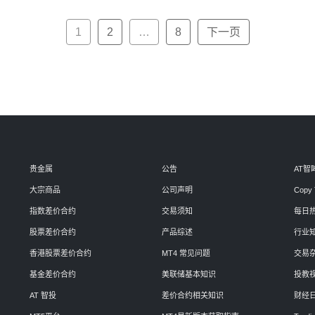
1
2
…
8
下一页
贵金属
公告
AT智
大宗商品
公司声明
Copy 
指数差价合约
交易须知
每日
股票差价合约
产品综述
行业
香港股票差价合约
MT4 常见问题
交易
基金差价合约
美联储基本知识
投教
AT 智投
差价合约相关知识
财经