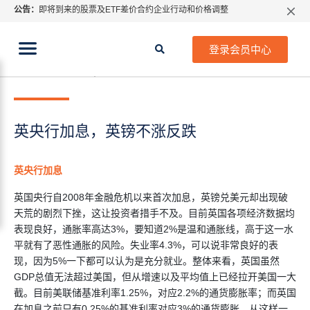
公告：
即将到来的股票及ETF差价合约企业行动和价格调整
指数过夜利息特别调整
当前位置:
2026年8月份市场假期交易通告
首页
>
每日热点
>
英央行加息，英镑不涨反跌
登录会员中心
MetaTrader桌面版更新通知
2019年 3月 25日
每日热点
如何获取最新 MetaTrader 4（MT4）更新
ATFX呼吁推进金融市场合规、安全、有序、良性发展
英央行加息，英镑不涨反跌
英央行加息
英国央行自2008年金融危机以来首次加息，英镑兑美元却出现破
天荒的剧烈下挫，这让投资者措手不及。目前英国各项经济数据均
表现良好，通胀率高达3%，要知道2%是温和通胀线，高于这一水
平就有了恶性通胀的风险。失业率4.3%，可以说非常良好的表
现，因为5%一下都可以认为是充分就业。整体来看，英国虽然
GDP总值无法超过美国，但从增速以及平均值上已经拉开美国一大
截。目前美联储基准利率1.25%，对应2.2%的通货膨胀率；而英国
在加息之前只有0.25%的基准利率对应3%的通货膨胀。从这样一