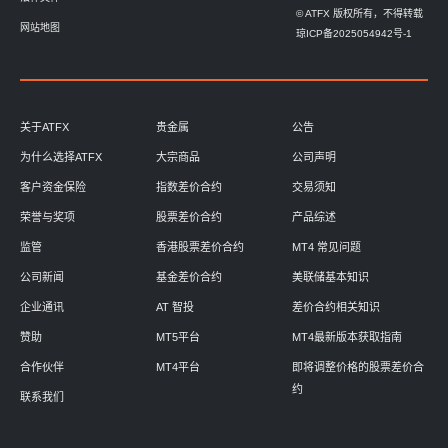
© ATFX 版权所有，不得转载
网站地图
琼ICP备2025054942号-1
关于ATFX
贵金属
公告
为什么选择ATFX
大宗商品
公司声明
客户资金保险
指数差价合约
交易须知
荣誉与奖项
股票差价合约
产品综述
监管
香港股票差价合约
MT4 常见问题
公司新闻
基金差价合约
美联储基本知识
企业通讯
AT 智投
差价合约相关知识
赞助
MT5平台
MT4最新版本获取指南
合作伙伴
MT4平台
即将调整价格的股票差价合
约
联系我们