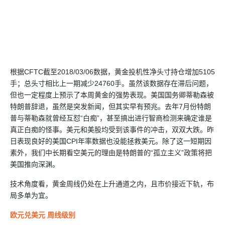
根据CFTC截至2018/03/06数据，黄金投机性净头寸持仓增加5105
手；总头寸相比上一期减少24760手。虽然该数据存在滞后问题，
但也一定程度上预示了本周黄金的强势表现。美国国务卿蒂勒森被
特朗普辞退，虽然是突发新闻，但其实早有预兆。去年7月份特朗
普与蒂勒森就曾经互怼“白痴”，甚至搞出进行智商检测来确定谁是
真正白痴的怪事。美元和美股均受到该事件的冲击，双双大跌。昨
日表现良好的美国CPI年率数据也没能拯救美元。除了这一短期因
素外，我们中长期看空美元的理由是特朗普的“孤立主义”政策将把
美国推向深渊。
技术角度看，黄金周线仍处在上升通道之内，且市价接近下轨，布
局多单为宜。
欧元兑美元 周线级别