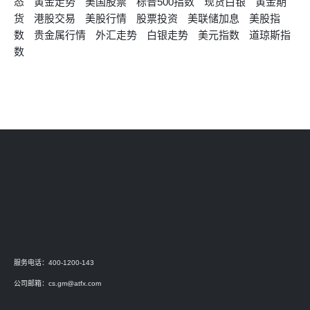
态
黄金走势
美国股票
标普500指数
现货白银
黄金期
货
港股交易
美股行情
股票投资
美联储加息
美股指
数
贵金属行情
外汇走势
白银走势
美元指数
道琼斯指
数
服务电话：400-1200-143
公司邮箱：
cs.gm@atfx.com