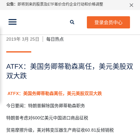
公告：
即将到来的股票及ETF差价合约企业行动和价格调整
指数过夜利息特别调整
当前位置:
2026年8月份市场假期交易通告
首页
>
每日热点
>
ATFX：美国务卿蒂勒森离任，美元
登录会员中心
美股双双大跌
MetaTrader桌面版更新通知
如何获取最新 MetaTrader 4（MT4）更新
2019年 3月 25日
每日热点
ATFX呼吁推进金融市场合规、安全、有序、良性发展
ATFX：美国务卿蒂勒森离任，美元美股双
双大跌
ATFX
：美国务卿蒂勒森离任，美元美股双双大跌
今日要闻：特朗普解除国务卿蒂勒森职务
特朗普考虑对600亿美元中国进口商品征税
贸易摩擦升级，美对韩变压器生产商征收60.81反倾销税