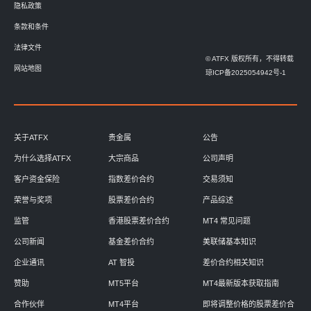
隐私政策
条款和条件
法律文件
© ATFX 版权所有，不得转载
网站地图
琼ICP备2025054942号-1
关于ATFX
贵金属
公告
为什么选择ATFX
大宗商品
公司声明
客户资金保险
指数差价合约
交易须知
荣誉与奖项
股票差价合约
产品综述
监管
香港股票差价合约
MT4 常见问题
公司新闻
基金差价合约
美联储基本知识
企业通讯
AT 智投
差价合约相关知识
赞助
MT5平台
MT4最新版本获取指南
合作伙伴
MT4平台
即将调整价格的股票差价合