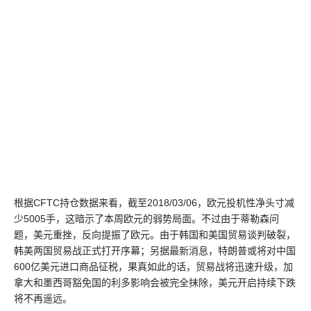
根据CFTC持仓数据来看，截至2018/03/06，欧元投机性净头寸减
少5005手，这暗示了本周欧元的弱势局面。不过由于蒂勒森问
题，美元重挫，反向提振了欧元。由于韩国和美国贸易谈判破裂，
韩美两国贸易战正式打开序幕；另据最新消息，特朗普或将对中国
600亿美元进口商品征税，果真如此的话，贸易战将迅速升级，加
拿大和墨西哥豁免国的利多影响会被完全抹除，美元开启持续下跌
将不再遥远。