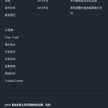
赞助
MT5平台
MT4最新版本获取指南
合作伙伴
MT4平台
即将调整价格的股票差价合
约
联系我们
AT智眸
Copy Trade
每日热点
行业知识
交易杂志
投教视频
财经日历
Trading Central
ATFX 是由多家公司共同使用的品牌，包括：