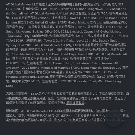
AT Global Markets LLC 是位于圣文森特和格林纳丁斯的有限责任公司，公司编号为 333
LLC 2020。注册地址是：Euro House, Richmond Hill Road, Kingstown, St. Vincent and
the Grenadines | AT Global Markets (UK) Ltd. 获英国金融行为监管局 (FCA) 授权并受其监
管，FCA 许可证号码为 760555。注册地址是：Tower 42, Leaf 35C, 25 Old Broad Street,
London EC2N 1HQ, United Kingdom | ATFX Global Markets (CY) Ltd. 获塞浦路斯证券交
易委员会 (CySEC) 授权并受其监管，许可证号码为 285/15。注册地址是：159 Leontiou A’
Street, Maryvonne Building Office 204, 3022, Limassol, Cyprus | AT Global Markets
（Australia） Pty Ltd由澳大利亚证券和投资委员会（ASIC）授权并受其监管，AFSL许可证
号为418036。注册地址是：Tower 2 Darling Park， Level 16， 201 Sussex Street，
Sydney NSW 2000 | AT Global Markets SA (Pty) Ltd 在南非获得金融部门行为监管局颁发
的许可证，FSP 许可证号为 44816，也是一家获得许可的场外衍生品提供商。注册办公地
址：1020 Manhattan Place, 130 Bree Street Cape Town, 8001 | AT Global Markets Intl.
Ltd. 获毛里求斯共和国的金融服务委员会 (FSC) 授权并受其监管，许可证号码为
C118023331。注册地址是：G08, Ground Floor, The Catalyst, Silicon Avenue, 40
Cybercity, 72201 Ebène, Republic of Mauritius | ATFX Mena Financial Services LLC 获阿
拉伯联合酋长国资本市场管理局(CMA)监管，许可证号为20200000078 | AT Global
Financial Services(HK) Limited. 获香港证券及期货事务监察委员会（SFC）授权并受其监
管，中央編号为BUM667。注册地址是：17/F, 80 Gloucester Road, Wan Chai, Hong
Kong
高风险投资警告： CFDs差价合约交易具有高度投机性和高风险性，并不适合所有投资者。您
可能损失部分或全部投资资金。因此，您的投资金额应该在您可承受的范围之内。您应当了
解保证金投资相关的所有风险。请阅读完整的
风险披露政策
。
限制地区：AT Global Markets LLC 不向某些国家的居民提供服务，这些国家包括但不限于
加拿大、日本、朝鲜民主主义人民共和国 (DPRK)、伊朗和美利坚合众国 (USA)，若服务的此
类分销或使用违反当地法律或法规，则也不向任何此类国家或司法辖区的任何人提供服务。