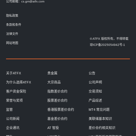
公司邮箱：
cs.gm@atfx.com
隐私政策
条款和条件
法律文件
© ATFX 版权所有，不得转载
网站地图
琼ICP备2025054942号-1
关于ATFX
贵金属
公告
为什么选择ATFX
大宗商品
公司声明
客户资金保险
指数差价合约
交易须知
荣誉与奖项
股票差价合约
产品综述
监管
香港股票差价合约
MT4 常见问题
公司新闻
基金差价合约
美联储基本知识
企业通讯
AT 智投
差价合约相关知识