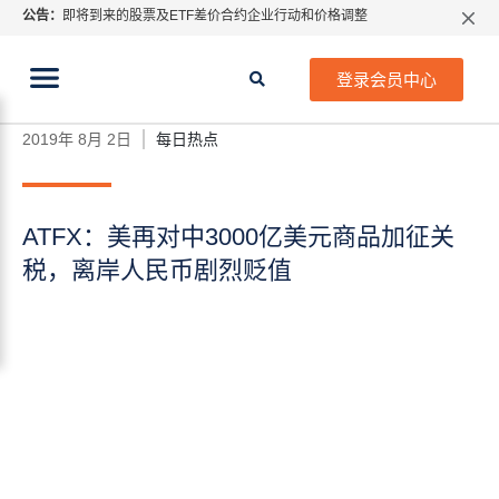
公告：
即将到来的股票及ETF差价合约企业行动和价格调整
指数过夜利息特别调整
当前位置:
2026年8月份市场假期交易通告
首页
>
每日热点
>
ATFX：美再对中3000亿美元商品加
登录会员中心
征关税，离岸人民币剧烈贬值
MetaTrader桌面版更新通知
如何获取最新 MetaTrader 4（MT4）更新
2019年 8月 2日
每日热点
ATFX呼吁推进金融市场合规、安全、有序、良性发展
ATFX：美再对中3000亿美元商品加征关
税，离岸人民币剧烈贬值