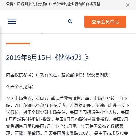
公告：
即将到来的股票及ETF差价合约企业行动和价格调整
指数过夜利息特别调整
当前位置:
2026年8月份市场假期交易通告
首页
>
每日热点
>
2019年8月15日《铭添观汇》
登录会员中心
MetaTrader桌面版更新通知
2019年 8月 15日
每日热点
如何获取最新 MetaTrader 4（MT4）更新
ATFX呼吁推进金融市场合规、安全、有序、良性发展
2019年8月15日《铭添观汇》
内容仅供参考：市场有风险，投资需谨慎！祝交易愉快！
今天个人见解：
今天市场焦点，英国7月季调后零售销售月率，市场预期较上月下
跌，昨日英镑已经部分下跌反应。若数据更差，英镑可能进一步下
试低位。对于全球金融市场关注，美国当周初请失业金人数，美国
8月费城联储制造业指数，美国8月纽约联储制造业指数，美国7月
零售销售月率和美国7月工业产出月率。今天美国公布的数据表
现，可能非常敏感。昨天美国股市暴跌800点，是由于市场反应美