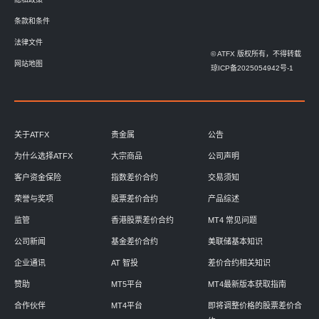
条款和条件
法律文件
© ATFX 版权所有，不得转载
网站地图
琼ICP备2025054942号-1
关于ATFX
贵金属
公告
为什么选择ATFX
大宗商品
公司声明
客户资金保险
指数差价合约
交易须知
荣誉与奖项
股票差价合约
产品综述
监管
香港股票差价合约
MT4 常见问题
公司新闻
基金差价合约
美联储基本知识
企业通讯
AT 智投
差价合约相关知识
赞助
MT5平台
MT4最新版本获取指南
合作伙伴
MT4平台
即将调整价格的股票差价合