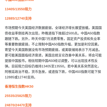
13405/13550阻力
12885/12740支持
市场预期今天美国经济数据疲弱，全球经济增长展望放缓。美国国
债收益率倒挂再次出现，昨晚道指下挫超过500点。中国A50指数
跟随下跌。另外，昨天中国7月消费零售，固定资产投资和失业率
等重要数据疲弱，不止限制中国A50指数升幅，更加是利空因素。
寄望今天美国数据没有市场预期疲弱，或美联储局表示下月减息。
更可能美国面临经济衰退，美国总统言论改善中美关系，将会可能
提振中国股市。相信短期中国A50经过调整，可以出现技术性反
弹。目前阻力目标仍维持13405至13550。若中美关系突然恶化，
阿根廷政治不稳，货币急挫，或道指下跌，中国A50指数可能下探
12885或12740支持。
香港恒生指数HK50
25535/25825阻力
24870/24470支持