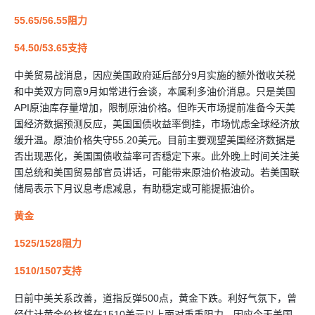
55.65/56.55阻力
54.50/53.65支持
中美贸易战消息，因应美国政府延后部分9月实施的额外徴收关税
和中美双方同意9月如常进行会谈，本属利多油价消息。只是美国
API原油库存量增加，限制原油价格。但昨天市场提前准备今天美
国经济数据预测反应，美国国债收益率倒挂，市场忧虑全球经济放
缓升温。原油价格失守55.20美元。目前主要观望美国经济数据是
否出现恶化，美国国债收益率可否穏定下来。此外晚上时间关注美
国总统和美国贸易部官员讲话，可能带来原油价格波动。若美国联
储局表示下月议息考虑减息，有助穏定或可能提振油价。
黄金
1525/1528阻力
1510/1507支持
日前中美关系改善，道指反弹500点，黄金下跌。利好气氛下，曾
经估计黄金价格将在1510美元以上面对重重阻力。因应今天美国