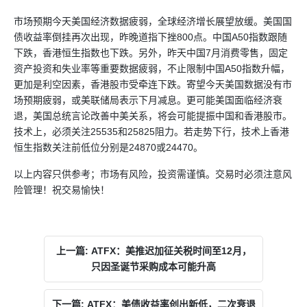
市场预期今天美国经济数据疲弱，全球经济增长展望放缓。美国国
债收益率倒挂再次出现，昨晚道指下挫800点。中国A50指数跟随
下跌，香港恒生指数也下跌。另外，昨天中国7月消费零售，固定
资产投资和失业率等重要数据疲弱，不止限制中国A50指数升幅，
更加是利空因素，香港股市受牵连下跌。寄望今天美国数据没有市
场预期疲弱，或美联储局表示下月减息。更可能美国面临经济衰
退，美国总统言论改善中美关系，将会可能提振中国和香港股市。
技术上，必须关注25535和25825阻力。若走势下行，技术上香港
恒生指数关注前低位分别是24870或24470。
以上内容只供参考；市场有风险，投资需谨慎。交易时必须注意风
险管理！祝交易愉快！
上一篇: ATFX：美推迟加征关税时间至12月，
只因圣诞节采购成本可能升高
下一篇: ATFX：美债收益率创出新低，二次衰退