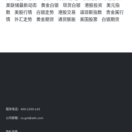
美联储最新动态
黄金白银
现货白银
港股投资
美元指
数
美股行情
白银走势
港股交易
道琼斯指数
贵金属行
情
外汇走势
黄金期货
通货膨胀
美国股票
白银期货
服务电话：400-1200-143
公司邮箱：
cs.gm@atfx.com
隐私政策