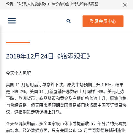
公告：
即将到来的股票及ETF差价合约企业行动和价格调整
指数过夜利息特别调整
当前位置:
2026年8月份市场假期交易通告
首页
>
每日热点
>
2019年12月24日《铭添观汇》
登录会员中心
MetaTrader桌面版更新通知
2019年 12月 24日
每日热点
如何获取最新 MetaTrader 4（MT4）更新
ATFX呼吁推进金融市场合规、安全、有序、良性发展
2019年12月24日《铭添观汇》
今天个人见解
美国 11 月耐用品订单意外下跌，原先市场预期上升 1.5%，结果
是下跌 2%。美国 11 月新屋销售总数较上月同样下跌。美元走势
下跌，欧洲货币，商品货币和黄金及白银价格普遍上升，原油价格
也曾经调整。但无阻市场预期美国贸易部门快将跟中国签订贸易协
议，道指期货走势保持上升轨。
今天圣诞假期前，多个国家股市休市或提前收市，部分合约交易提
前结束。经济数据方面，只有美国公布 12 月里奇蒙德联储制造业