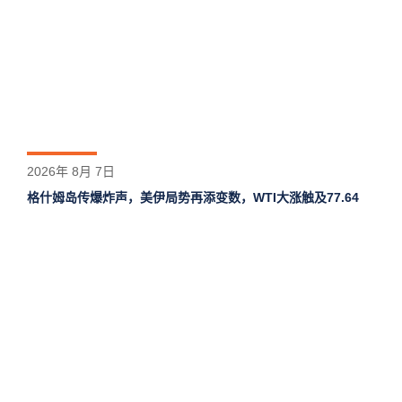
2026年 8月 7日
格什姆岛‌传爆炸声，美伊局势再添变数，WTI大涨触及77.64