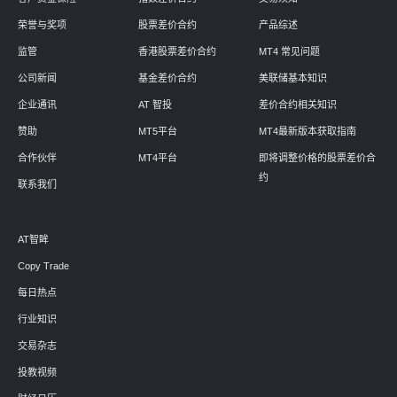
荣誉与奖项
股票差价合约
产品综述
监管
香港股票差价合约
MT4 常见问题
公司新闻
基金差价合约
美联储基本知识
企业通讯
AT 智投
差价合约相关知识
赞助
MT5平台
MT4最新版本获取指南
合作伙伴
MT4平台
即将调整价格的股票差价合
约
联系我们
AT智眸
Copy Trade
每日热点
行业知识
交易杂志
投教视频