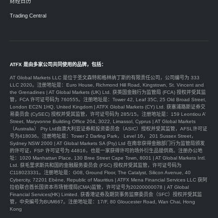
财经日历
Trading Central
ATFX 是由多家公司共同使用的品牌，包括：
AT Global Markets LLC 是位于圣文森特和格林纳丁斯的有限责任公司，公司编号为 333
LLC 2020。注册地址是：Euro House, Richmond Hill Road, Kingstown, St. Vincent and
the Grenadines | AT Global Markets (UK) Ltd. 获英国金融行为监管局 (FCA) 授权并受其监
管，FCA 许可证号码为 760555。注册地址是：Tower 42, Leaf 35C, 25 Old Broad Street,
London EC2N 1HQ, United Kingdom | ATFX Global Markets (CY) Ltd. 获塞浦路斯证券交
易委员会 (CySEC) 授权并受其监管，许可证号码为 285/15。注册地址是：159 Leontiou A’
Street, Maryvonne Building Office 204, 3022, Limassol, Cyprus | AT Global Markets
（Australia） Pty Ltd由澳大利亚证券和投资委员会（ASIC）授权并受其监管，AFSL许可证
号为418036。注册地址是：Tower 2 Darling Park， Level 16， 201 Sussex Street，
Sydney NSW 2000 | AT Global Markets SA (Pty) Ltd 在南非获得金融部门行为监管局颁发
的许可证，FSP 许可证号为 44816，也是一家获得许可的场外衍生品提供商。注册办公地
址：1020 Manhattan Place, 130 Bree Street Cape Town, 8001 | AT Global Markets Intl.
Ltd. 获毛里求斯共和国的金融服务委员会 (FSC) 授权并受其监管，许可证号码为
C118023331。注册地址是：G08, Ground Floor, The Catalyst, Silicon Avenue, 40
Cybercity, 72201 Ebène, Republic of Mauritius | ATFX Mena Financial Services LLC 获阿
拉伯联合酋长国资本市场管理局(CMA)监管，许可证号为20200000078 | AT Global
Financial Services(HK) Limited. 获香港证券及期货事务监察委员会（SFC）授权并受其监
管，中央編号为BUM667。注册地址是：17/F, 80 Gloucester Road, Wan Chai, Hong
Kong