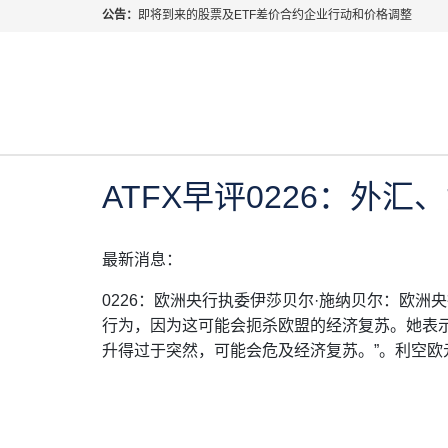
公告：
即将到来的股票及ETF差价合约企业行动和价格调整
指数过夜利息特别调整
当前位置:
首页
>
每日热点
>
ATFX早评0226：外汇
2026年8月份市场假期交易通告
MetaTrader桌面版更新通知
2021年 2月 26日
每日热点
如何获取最新 MetaTrader 4（MT4）更新
ATFX呼吁推进金融市场合规、安全、有序、良性发展
ATFX早评0226：外
最新消息：
0226：欧洲央行执委伊莎贝尔·施纳贝尔：欧
行为，因为这可能会扼杀欧盟的经济复苏。她表
升得过于突然，可能会危及经济复苏。”。利空欧