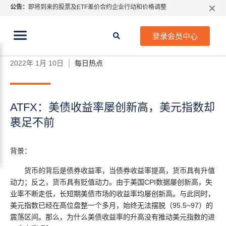
公告：
即将到来的股票及ETF差价合约企业行动和价格调整
指数过夜利息特别调整
当前位置:
2026年8月份市场假期交易通告
首页
>
每日热点
>
ATFX：美债收益率屡创新高，美元
登录会员中心
指数却裹足不前
MetaTrader桌面版更新通知
如何获取最新 MetaTrader 4（MT4）更新
2022年 1月 10日
每日热点
ATFX呼吁推进金融市场合规、安全、有序、良性发展
ATFX：美债收益率屡创新高，美元指数却
裹足不前
背景：
货币的背后是债券收益率，当债券收益率提高，货币具有升值
动力；反之，货币具有贬值动力。由于美国CPI数据屡创新高，失
业率不断走低，长短期美债市场的收益率均屡创新高。与此同时，
美元指数
已经在高位盘整一个多月，始终无法摆脱（95.5~97）的
震荡区间。那么，为什么美债收益率的升高没有推动美元指数的进