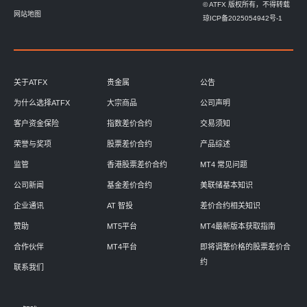
© ATFX 版权所有，不得转载
网站地图
琼ICP备2025054942号-1
关于ATFX
贵金属
公告
为什么选择ATFX
大宗商品
公司声明
客户资金保险
指数差价合约
交易须知
荣誉与奖项
股票差价合约
产品综述
监管
香港股票差价合约
MT4 常见问题
公司新闻
基金差价合约
美联储基本知识
企业通讯
AT 智投
差价合约相关知识
赞助
MT5平台
MT4最新版本获取指南
合作伙伴
MT4平台
即将调整价格的股票差价合
约
联系我们