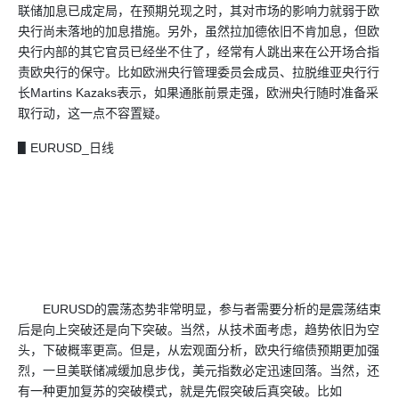
联储加息已成定局，在预期兑现之时，其对市场的影响力就弱于欧
央行尚未落地的加息措施。另外，虽然拉加德依旧不肯加息，但欧
央行内部的其它官员已经坐不住了，经常有人跳出来在公开场合指
责欧央行的保守。比如欧洲央行管理委员会成员、拉脱维亚央行行
长Martins Kazaks表示，如果通胀前景走强，欧洲央行随时准备采
取行动，这一点不容置疑。
▋EURUSD_日线
EURUSD的震荡态势非常明显，参与者需要分析的是震荡结束
后是向上突破还是向下突破。当然，从技术面考虑，趋势依旧为空
头，下破概率更高。但是，从宏观面分析，欧央行缩债预期更加强
烈，一旦美联储减缓加息步伐，美元指数必定迅速回落。当然，还
有一种更加复苏的突破模式，就是先假突破后真突破。比如