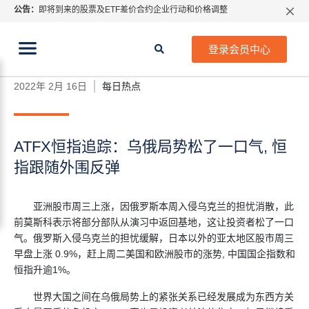
公告：
即将到来的股票及ETF差价合约企业行动和价格调整
指数过夜利息特别调整
当前位置:
2026年8月份市场假期交易通告
首页
>
每日热点
>
ATFX恒指追踪：乌俄局势松了一口
登录会员中心
气, 恒指跟随外围反弹
MetaTrader桌面版更新通知
如何获取最新 MetaTrader 4（MT4）更新
2022年 2月 16日
每日热点
ATFX呼吁推进金融市场合规、安全、有序、良性发展
ATFX恒指追踪：乌俄局势松了一口气, 恒
指跟随外围反弹
亚洲股市周三上涨，因俄罗斯本周入侵乌克兰的担忧消散，此
前莫斯科表示将部分部队从演习中返回基地，这让投资者松了一口
气。俄罗斯入侵乌克兰的担忧缓解，日本以外的亚太地区股市周三
早盘上涨 0.9%，赶上周二美国和欧洲股市的涨势, 中国国企指数和
恒指升逾1%。
世界大国之间在乌俄局势上的紧张关系已经发展成为东西方关