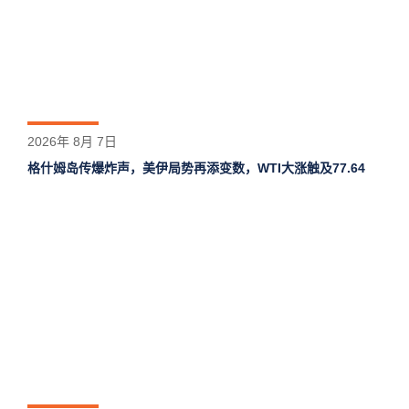
2026年 8月 7日
格什姆岛‌传爆炸声，美伊局势再添变数，WTI大涨触及77.64