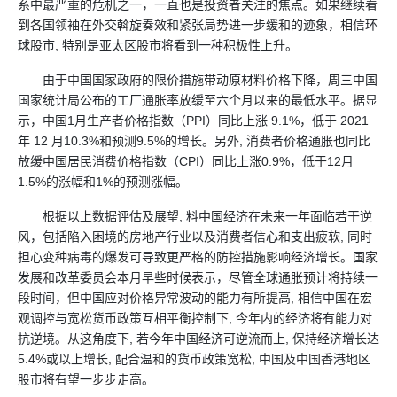
系中最严重的危机之一，一直也是投资者关注的焦点。如果继续看
到各国领袖在外交斡旋奏效和紧张局势进一步缓和的迹象，相信环
球股市, 特别是亚太区股市将看到一种积极性上升。
由于中国国家政府的限价措施带动原材料价格下降，周三中国
国家统计局公布的工厂通胀率放缓至六个月以来的最低水平。据显
示，中国1月生产者价格指数（PPI）同比上涨 9.1%，低于 2021
年 12 月10.3%和预测9.5%的增长。另外, 消费者价格通胀也同比
放缓中国居民消费价格指数（CPI）同比上涨0.9%，低于12月
1.5%的涨幅和1%的预测涨幅。
根据以上数据评估及展望, 料中国经济在未来一年面临若干逆
风，包括陷入困境的房地产行业以及消费者信心和支出疲软, 同时
担心变种病毒的爆发可导致更严格的防控措施影响经济增长。国家
发展和改革委员会本月早些时候表示，尽管全球通胀预计将持续一
段时间，但中国应对价格异常波动的能力有所提高, 相信中国在宏
观调控与宽松货币政策互相平衡控制下, 今年内的经济将有能力对
抗逆境。从这角度下, 若今年中国经济可逆流而上, 保持经济增长达
5.4%或以上增长, 配合温和的货币政策宽松, 中国及中国香港地区
股市将有望一步步走高。