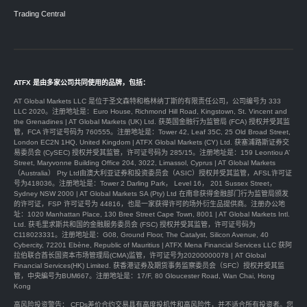
Trading Central
ATFX 是由多家公司共同使用的品牌，包括：
AT Global Markets LLC 是位于圣文森特和格林纳丁斯的有限责任公司，公司编号为 333
LLC 2020。注册地址是：Euro House, Richmond Hill Road, Kingstown, St. Vincent and
the Grenadines | AT Global Markets (UK) Ltd. 获英国金融行为监管局 (FCA) 授权并受其监
管，FCA 许可证号码为 760555。注册地址是：Tower 42, Leaf 35C, 25 Old Broad Street,
London EC2N 1HQ, United Kingdom | ATFX Global Markets (CY) Ltd. 获塞浦路斯证券交
易委员会 (CySEC) 授权并受其监管，许可证号码为 285/15。注册地址是：159 Leontiou A’
Street, Maryvonne Building Office 204, 3022, Limassol, Cyprus | AT Global Markets
（Australia） Pty Ltd由澳大利亚证券和投资委员会（ASIC）授权并受其监管，AFSL许可证
号为418036。注册地址是：Tower 2 Darling Park， Level 16， 201 Sussex Street，
Sydney NSW 2000 | AT Global Markets SA (Pty) Ltd 在南非获得金融部门行为监管局颁发
的许可证，FSP 许可证号为 44816，也是一家获得许可的场外衍生品提供商。注册办公地
址：1020 Manhattan Place, 130 Bree Street Cape Town, 8001 | AT Global Markets Intl.
Ltd. 获毛里求斯共和国的金融服务委员会 (FSC) 授权并受其监管，许可证号码为
C118023331。注册地址是：G08, Ground Floor, The Catalyst, Silicon Avenue, 40
Cybercity, 72201 Ebène, Republic of Mauritius | ATFX Mena Financial Services LLC 获阿
拉伯联合酋长国资本市场管理局(CMA)监管，许可证号为20200000078 | AT Global
Financial Services(HK) Limited. 获香港证券及期货事务监察委员会（SFC）授权并受其监
管，中央編号为BUM667。注册地址是：17/F, 80 Gloucester Road, Wan Chai, Hong
Kong
高风险投资警告： CFDs差价合约交易具有高度投机性和高风险性，并不适合所有投资者。您