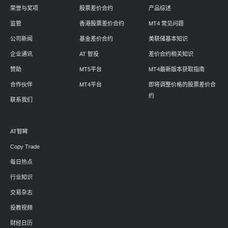
荣誉与奖项
股票差价合约
产品综述
监管
香港股票差价合约
MT4 常见问题
公司新闻
基金差价合约
美联储基本知识
企业通讯
AT 智投
差价合约相关知识
赞助
MT5平台
MT4最新版本获取指南
合作伙伴
MT4平台
即将调整价格的股票差价合
约
联系我们
AT智眸
Copy Trade
每日热点
行业知识
交易杂志
投教视频
财经日历