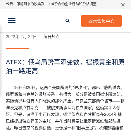
公告：
即将到来的股票及ETF差价合约企业行动和价格调整
指数过夜利息特别调整
当前位置:
2026年8月份市场假期交易通告
首页
>
每日热点
>
ATFX：俄乌局势再添变数，提振黄
登录会员中心
金和原油一路走高
MetaTrader桌面版更新通知
如何获取最新 MetaTrader 4（MT4）更新
2022年 2月 22日
每日热点
ATFX呼吁推进金融市场合规、安全、有序、良性发展
ATFX：俄乌局势再添变数，提振黄金和原
油一路走高
16日和20日，这两个美国所谓的“进攻日”，都已平静的过去。
俄罗斯和乌克兰的紧张关系，有很大一部分是被美国媒体所煽动，
实际情况并没有人们想象的那么严重。乌克兰东部两个城市——顿
涅茨克和卢甘斯克——被俄罗斯承认为独立国家，这确实让人惊
讶。但是，追溯历史可以发现，顿涅茨克和卢甘斯克在2014年就
已经提出独立建国的主张，并在当时想要让俄罗斯派维和部队进
驻。昨日普京的视频讲话，更像是一种“旧事重提”，承诺部署维和