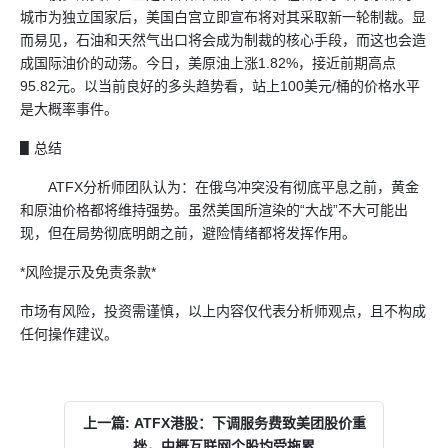
城市为独立国家后，美国白宫立即宣布将对其采取新一轮制裁。显
而易见，石油和天然气出口将会成为制裁的核心手段，而这也会造
成国际油价的动荡。今日，美原油上涨1.82%，接近前期高点
95.82元。以当前良好的多头趋势看，站上100美元/桶的价格水平
是大概率事件。
▋总结
ATFX
分析师团队认为：在俄乌冲突没有彻底平息之前，黄金
和原油价格都将维持强势。虽然美国所渲染的“大战”不大可能出
现，但在局势彻底明朗之前，避险情绪都将发挥作用。
*风险提示及免责条款*
市场有风险，投资需谨慎，以上内容仅代表分析师观点，且不构成
任何操作建议。
上一篇: ATFX港股：下调服务费致美团股价重
挫，中概互联网个股均受拖累