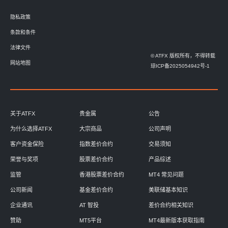
隐私政策
条款和条件
法律文件
© ATFX 版权所有，不得转载
网站地图
琼ICP备2025054942号-1
关于ATFX
贵金属
公告
为什么选择ATFX
大宗商品
公司声明
客户资金保险
指数差价合约
交易须知
荣誉与奖项
股票差价合约
产品综述
监管
香港股票差价合约
MT4 常见问题
公司新闻
基金差价合约
美联储基本知识
企业通讯
AT 智投
差价合约相关知识
赞助
MT5平台
MT4最新版本获取指南