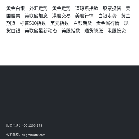
黄金白银
外汇走势
黄金走势
道琼斯指数
股票投资
美
国股票
美联储加息
港股交易
美股行情
白银走势
黄金
期货
标普500指数
美元指数
白银期货
贵金属行情
现
货白银
美联储最新动态
美股指数
通货膨胀
港股投资
服务电话：400-1200-143
公司邮箱：
cs.gm@atfx.com