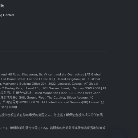
日历
g Central
, Kingstown, St. Vincent and the Grenadines | AT Global
 Street, London EC2N 1HQ, United Kingdom | ATFX Global
Building Office 204, 3022, Limassol, Cyprus | AT Global
Park， Level 16， 201 Sussex Street， Sydney NSW 2000 | AT
办公地址：1020 Manhattan Place, 130 Bree Street Cape
08, Ground Floor, The Catalyst, Silicon Avenue, 40
可证号为20200000078 | AT Global Financial Services(HK) Limited. 获
ong Kong
您的投资金额应该在您可承受的范围之内。您应当了解保证金投资相关的所有风
(DPRK)、伊朗和美利坚合众国 (USA)，若服务的此类分销或使用违反当地法律或