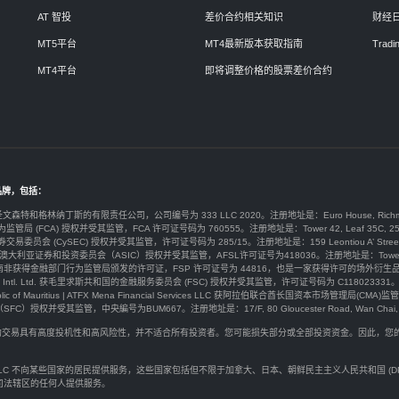
AT 智投
差价合约相关知识
财经
MT5平台
MT4最新版本获取指南
Tradin
MT4平台
即将调整价格的股票差价合约
品牌，包括：
于圣文森特和格林纳丁斯的有限责任公司，公司编号为 333 LLC 2020。注册地址是：Euro House, Richmond Hill Road
为监管局 (FCA) 授权并受其监管，FCA 许可证号码为 760555。注册地址是：Tower 42, Leaf 35C, 25 Old Broad
券交易委员会 (CySEC) 授权并受其监管，许可证号码为 285/15。注册地址是：159 Leontiou A’ Street, Maryvonne 
y Ltd由澳大利亚证券和投资委员会（ASIC）授权并受其监管，AFSL许可证号为418036。注册地址是：Tower 2 Darling 
ty) Ltd 在南非获得金融部门行为监管局颁发的许可证，FSP 许可证号为 44816，也是一家获得许可的场外衍生品提供商。注册
arkets Intl. Ltd. 获毛里求斯共和国的金融服务委员会 (FSC) 授权并受其监管，许可证号码为 C118023331。注册地址是：G
public of Mauritius | ATFX Mena Financial Services LLC 获阿拉伯联合酋长国资本市场管理局(CMA)监管，许
权并受其监管，中央編号为BUM667。注册地址是：17/F, 80 Gloucester Road, Wan Chai, H
价合约交易具有高度投机性和高风险性，并不适合所有投资者。您可能损失部分或全部投资资金。因此，
。
rkets LLC 不向某些国家的居民提供服务，这些国家包括但不限于加拿大、日本、朝鲜民主主义人民共和国 
司法辖区的任何人提供服务。