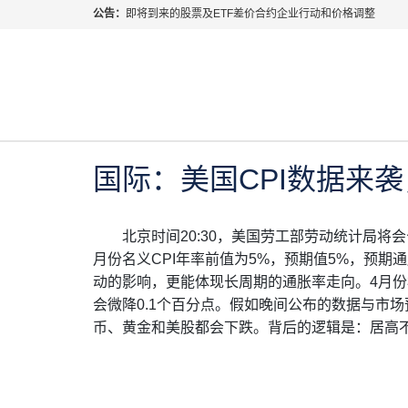
公告：
即将到来的股票及ETF差价合约企业行动和价格调整
指数过夜利息特别调整
当前位置:
首页
>
每日热点
>
国际：美国CPI数据来袭
2026年8月份市场假期交易通告
MetaTrader桌面版更新通知
2023年 5月 10日
每日热点
如何获取最新 MetaTrader 4（MT4）更新
ATFX呼吁推进金融市场合规、安全、有序、良性发展
国际：美国CPI数据来
北京时间20:30，美国劳工部劳动统计局将会
月份名义CPI年率前值为5%，预期值5%，预期
通
动的影响，更能体现长周期的通胀率走向。4月份核心
会微降0.1个百分点。假如晚间公布的数据与市
币、黄金和美股都会下跌。背后的逻辑是：居高