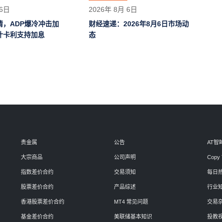
 6日
2026年 8月 6日
情，ADP爆冷冲击加
财经速递：2026年8月6日市场动
什卡利支持加息
态
贵金属
公告
AT智
大宗商品
公司声明
Copy 
指数差价合约
交易须知
每日
股票差价合约
产品综述
行业
香港股票差价合约
MT4 常见问题
交易
基金差价合约
美联储基本知识
投教