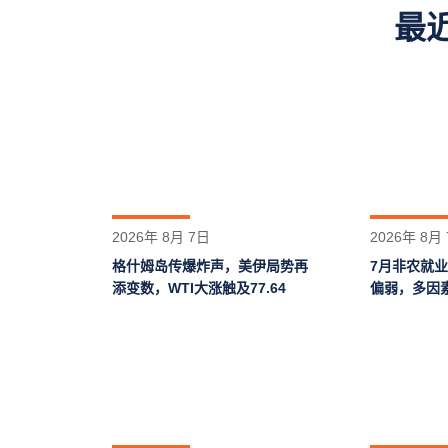
最
2026年 8月 7日
2026年 8月
格什姆岛‌传爆炸声，美伊局势再
7月非农就
添变数，WTI大涨触及77.64
偏弱，多因