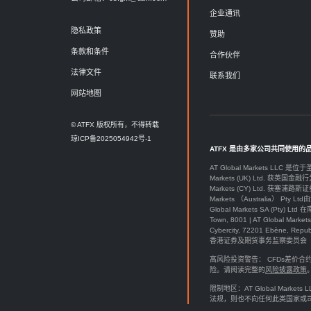
企业通讯
隐私政策
赞助
条款和条件
合作伙伴
法律文件
联系我们
网站地图
© ATFX 版权所有，不得转载
琼ICP备2025054942号-1
ATFX 是由多家公司共同使用的
AT Global Markets LLC 是位
Markets (UK) Ltd. 获英国金融行
Markets (CY) Ltd. 获塞浦路斯证
Markets （Australia） Pt
Global Markets SA (P
Town, 8001 | AT Global M
Cybercity, 72201 Ebène, Re
香港证券及期货事务监察委员会（SFC）授
高风险投资警告： CFDs差
险。请阅读完整的
风险披露政策
限制地区：AT Global Ma
法规，则也不向任何此类国家或