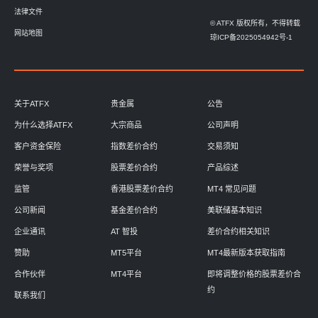
法律文件
© ATFX 版权所有，不得转载
网站地图
琼ICP备2025054942号-1
关于ATFX
贵金属
公告
为什么选择ATFX
大宗商品
公司声明
客户资金保险
指数差价合约
交易须知
荣誉与奖项
股票差价合约
产品综述
监管
香港股票差价合约
MT4 常见问题
公司新闻
基金差价合约
美联储基本知识
企业通讯
AT 智投
差价合约相关知识
赞助
MT5平台
MT4最新版本获取指南
合作伙伴
MT4平台
即将调整价格的股票差价合
约
联系我们