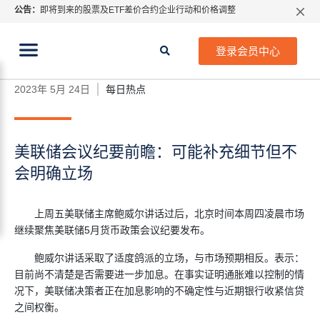
公告：
即将到来的股票及ETF差价合约企业行动和价格调整
指数过夜利息特别调整
当前位置:
2026年8月份市场假期交易通告
首页
>
每日热点
>
美联储会议纪要前瞻：可能补充细节
登录会员中心
但不会明确立场
MetaTrader桌面版更新通知
如何获取最新 MetaTrader 4（MT4）更新
2023年 5月 24日
每日热点
ATFX呼吁推进金融市场合规、安全、有序、良性发展
美联储会议纪要前瞻：可能补充细节但不
会明确立场
上周五
美联储
主席鲍威尔讲话过后，北京时间本周四凌晨市场
继续聚焦美联储5月货币政策会议纪要发布。
鲍威尔讲话采取了适度鸽派的立场，与市场预期相反。表示：
目前尚不清楚是否需要进一步加息。在事实证明通胀难以控制的情
况下，美联储决策者正在加息影响的不确定性与近期银行收紧信贷
之间权衡。