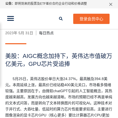
公告：
即将到来的股票及ETF差价合约企业行动和价格调整
指数过夜利息特别调整
当前位置:
2026年8月份市场假期交易通告
首页
>
每日热点
>
美股：AIGC概念加持下，英伟达市
登录会员中心
值破万亿美元，GPU芯片受追捧
MetaTrader桌面版更新通知
如何获取最新 MetaTrader 4（MT4）更新
2023年 5月 31日
每日热点
ATFX呼吁推进金融市场合规、安全、有序、良性发展
美股：AIGC概念加持下，英伟达市值破万
亿美元，GPU芯片受追捧
5月25日，英伟达股价单日大涨24.37%，最高触及394.8美
元。本周延续上涨，最高价已经站稳400美元关口，市场看多情绪
较强。主要原因在于，由微软chatGPT引起的人工智能概念，其热
度越来越高，发展方向也越来越清晰。市场的预期已经不再是单纯
的文本式问答，而是转向了文本转换图片的可视化AI。这种技术对
于并行式、大吞吐量、低延时的算力芯片性能要求较高，主要进行
图像渲染的显卡芯片GPU（核心更多）要比计算器芯片CPU更加