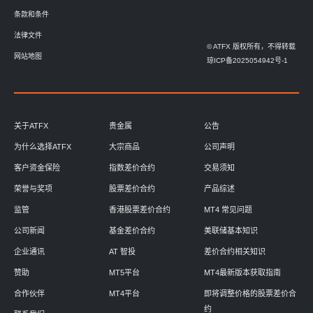
条款和条件
法律文件
© ATFX 版权所有，不得转载
网站地图
琼ICP备2025054942号-1
关于ATFX
贵金属
公告
为什么选择ATFX
大宗商品
公司声明
客户资金保险
指数差价合约
交易须知
荣誉与奖项
股票差价合约
产品综述
监管
香港股票差价合约
MT4 常见问题
公司新闻
基金差价合约
美联储基本知识
企业通讯
AT 智投
差价合约相关知识
赞助
MT5平台
MT4最新版本获取指南
合作伙伴
MT4平台
即将调整价格的股票差价合
约