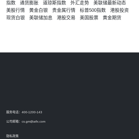
指数
通货膨胀
道琼斯指数
外汇走势
美联储最新动态
美股行情
黄金白银
贵金属行情
标普500指数
港股投资
现货白银
美联储加息
港股交易
美国股票
黄金期货
服务电话：400-1200-143
公司邮箱：
cs.gm@atfx.com
隐私政策