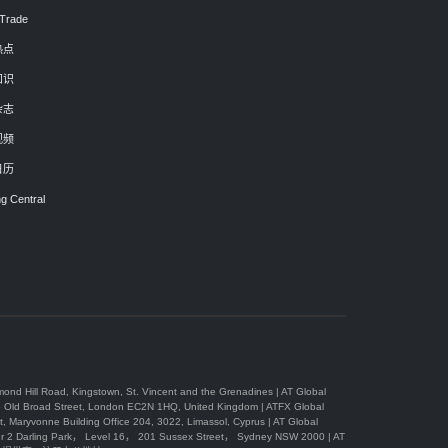
Trade
热点
知识
杂志
视频
日历
g Central
, Kingstown, St. Vincent and the Grenadines | AT Global
 Street, London EC2N 1HQ, United Kingdom | ATFX Global
Building Office 204, 3022, Limassol, Cyprus | AT Global
Park， Level 16， 201 Sussex Street， Sydney NSW 2000 | AT