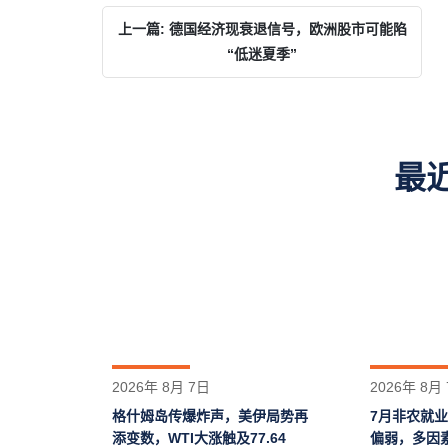
上一篇: 德国经济现衰退信号，欧洲股市可能陷
“低迷夏季”
最
2026年 8月 7日
2026年 8月
格什姆岛‌传爆炸声，美伊局势再
7月非农就
添变数，WTI大涨触及77.64
偏弱，多因