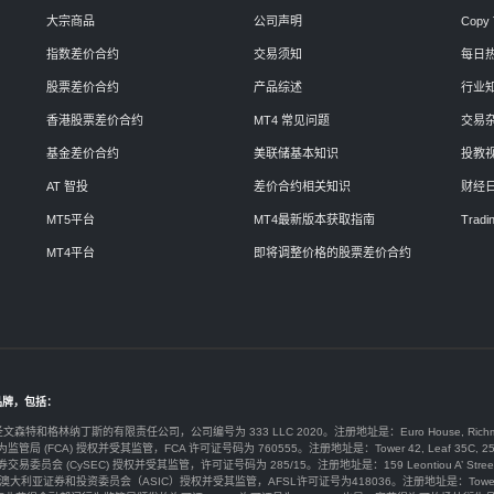
大宗商品
公司声明
Copy 
指数差价合约
交易须知
每日
股票差价合约
产品综述
行业
香港股票差价合约
MT4 常见问题
交易
基金差价合约
美联储基本知识
投教
AT 智投
差价合约相关知识
财经
MT5平台
MT4最新版本获取指南
Tradin
MT4平台
即将调整价格的股票差价合约
品牌，包括：
于圣文森特和格林纳丁斯的有限责任公司，公司编号为 333 LLC 2020。注册地址是：Euro House, Richmond Hill Road
为监管局 (FCA) 授权并受其监管，FCA 许可证号码为 760555。注册地址是：Tower 42, Leaf 35C, 25 Old Broad
券交易委员会 (CySEC) 授权并受其监管，许可证号码为 285/15。注册地址是：159 Leontiou A’ Street, Maryvonne 
y Ltd由澳大利亚证券和投资委员会（ASIC）授权并受其监管，AFSL许可证号为418036。注册地址是：Tower 2 Darling 