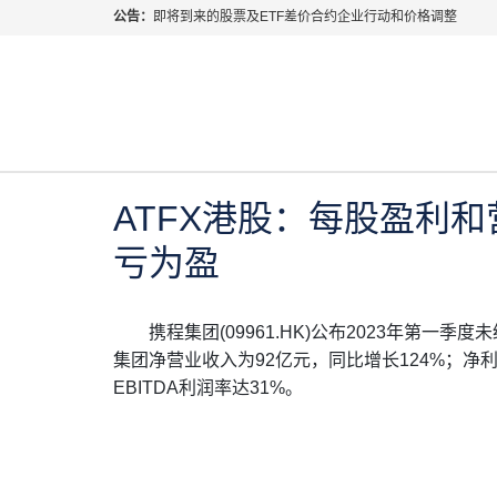
公告：
即将到来的股票及ETF差价合约企业行动和价格调整
指数过夜利息特别调整
当前位置:
首页
>
每日热点
>
ATFX港股：每股盈利和
2026年8月份市场假期交易通告
MetaTrader桌面版更新通知
2023年 6月 9日
每日热点
如何获取最新 MetaTrader 4（MT4）更新
ATFX呼吁推进金融市场合规、安全、有序、良性发展
ATFX港股：每股盈利
亏为盈
携程集团(09961.HK)公布2023年第一
集团净营业收入为92亿元，同比增长124%；净
EBITDA利润率达31%。