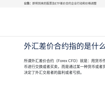
公告：
即将到来的股票及ETF差价合约企业行动和价格调整
指数过夜利息特别调整
当前位置:
首页
>
行业知识
>
外汇差价合约指的是什么
2026年8月份市场假期交易通告
MetaTrader桌面版更新通知
2019年 6月 20日
行业知识
如何获取最新 MetaTrader 4（MT4）更新
ATFX呼吁推进金融市场合规、安全、有序、良性发展
外汇差价合约指的是什
所谓
外汇差价合约
（Forex CFD）就是：用
币进行交换或者买卖，而是通过某一种货币或者
决定了外汇交易者的盈利或者亏损。