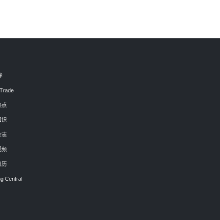
眸
Trade
热点
知识
杂志
视频
日历
g Central