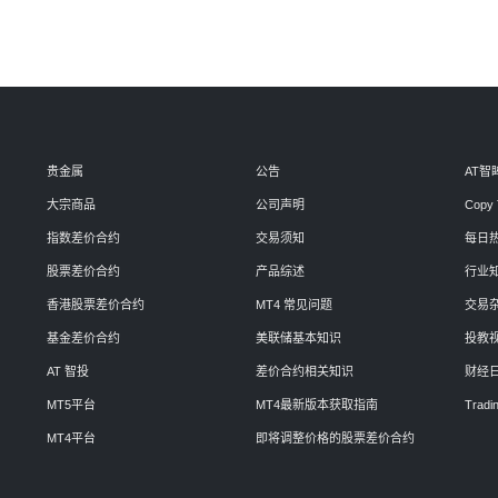
贵金属
公告
AT智
大宗商品
公司声明
Copy 
指数差价合约
交易须知
每日
股票差价合约
产品综述
行业
香港股票差价合约
MT4 常见问题
交易
基金差价合约
美联储基本知识
投教
AT 智投
差价合约相关知识
财经
MT5平台
MT4最新版本获取指南
Tradin
MT4平台
即将调整价格的股票差价合约