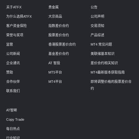
关于ATFX
贵金属
公告
为什么选择ATFX
大宗商品
公司声明
客户资金保险
指数差价合约
交易须知
荣誉与奖项
股票差价合约
产品综述
监管
香港股票差价合约
MT4 常见问题
公司新闻
基金差价合约
美联储基本知识
企业通讯
AT 智投
差价合约相关知识
赞助
MT5平台
MT4最新版本获取指南
合作伙伴
MT4平台
即将调整价格的股票差价合
约
联系我们
AT智眸
Copy Trade
每日热点
行业知识