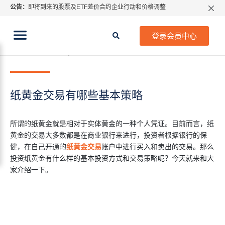
公告：
即将到来的股票及ETF差价合约企业行动和价格调整
指数过夜利息特别调整
当前位置:
2026年8月份市场假期交易通告
首页
>
行业知识
>
纸黄金交易有哪些基本策略
登录会员中心
MetaTrader桌面版更新通知
2020年 8月 12日
行业知识
如何获取最新 MetaTrader 4（MT4）更新
ATFX呼吁推进金融市场合规、安全、有序、良性发展
纸黄金交易有哪些基本策略
所谓的纸黄金就是相对于实体黄金的一种个人凭证。目前而言，纸
黄金的交易大多数都是在商业银行来进行，投资者根据银行的保
健，在自己开通的
纸黄金交易
账户中进行买入和卖出的交易。那么
投资纸黄金有什么样的基本投资方式和交易策略呢？今天就来和大
家介绍一下。