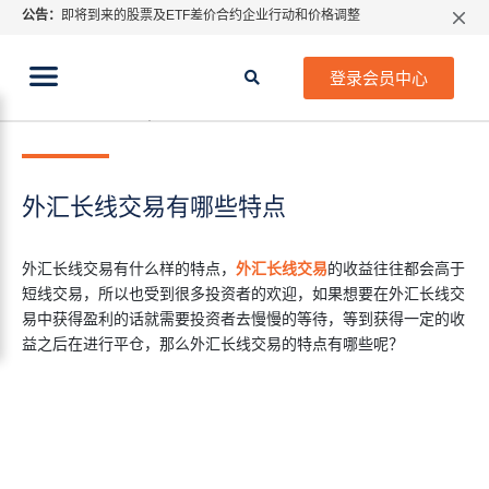
公告：
即将到来的股票及ETF差价合约企业行动和价格调整
指数过夜利息特别调整
当前位置:
2026年8月份市场假期交易通告
首页
>
行业知识
>
外汇长线交易有哪些特点
登录会员中心
MetaTrader桌面版更新通知
2021年 1月 13日
行业知识
如何获取最新 MetaTrader 4（MT4）更新
ATFX呼吁推进金融市场合规、安全、有序、良性发展
外汇长线交易有哪些特点
外汇长线交易有什么样的特点，
外汇长线交易
的收益往往都会高于
短线交易，所以也受到很多投资者的欢迎，如果想要在外汇长线交
易中获得盈利的话就需要投资者去慢慢的等待，等到获得一定的收
益之后在进行平仓，那么外汇长线交易的特点有哪些呢？