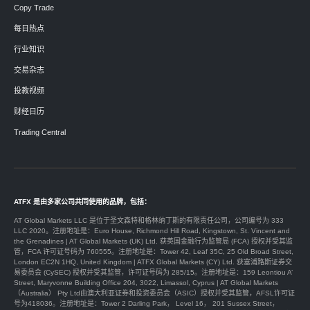
Copy Trade
每日热点
行业知识
交易杂志
投教视频
财经日历
Trading Central
ATFX 是由多家公司共同使用的品牌，包括：
AT Global Markets LLC 是位于圣文森特和格林纳丁斯的有限责任公司，公司编号为 333
LLC 2020。注册地址是：Euro House, Richmond Hill Road, Kingstown, St. Vincent and
the Grenadines | AT Global Markets (UK) Ltd. 获英国金融行为监管局 (FCA) 授权并受其监
管，FCA 许可证号码为 760555。注册地址是：Tower 42, Leaf 35C, 25 Old Broad Street,
London EC2N 1HQ, United Kingdom | ATFX Global Markets (CY) Ltd. 获塞浦路斯证券交
易委员会 (CySEC) 授权并受其监管，许可证号码为 285/15。注册地址是：159 Leontiou A’
Street, Maryvonne Building Office 204, 3022, Limassol, Cyprus | AT Global Markets
（Australia） Pty Ltd由澳大利亚证券和投资委员会（ASIC）授权并受其监管，AFSL许可证
号为418036。注册地址是：Tower 2 Darling Park， Level 16， 201 Sussex Street，