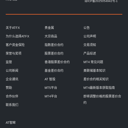
琼ICP备2025054942号-1
关于ATFX
贵金属
公告
为什么选择ATFX
大宗商品
公司声明
客户资金保险
指数差价合约
交易须知
荣誉与奖项
股票差价合约
产品综述
监管
香港股票差价合约
MT4 常见问题
公司新闻
基金差价合约
美联储基本知识
企业通讯
AT 智投
差价合约相关知识
赞助
MT5平台
MT4最新版本获取指南
合作伙伴
MT4平台
即将调整价格的股票差价合
约
联系我们
AT智眸