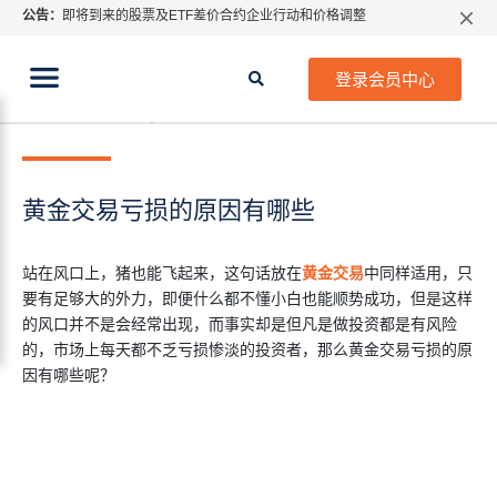
公告：
即将到来的股票及ETF差价合约企业行动和价格调整
指数过夜利息特别调整
当前位置:
2026年8月份市场假期交易通告
首页
>
行业知识
>
黄金交易亏损的原因有哪些
登录会员中心
MetaTrader桌面版更新通知
2021年 7月 29日
行业知识
如何获取最新 MetaTrader 4（MT4）更新
ATFX呼吁推进金融市场合规、安全、有序、良性发展
黄金交易亏损的原因有哪些
站在风口上，猪也能飞起来，这句话放在
黄金交易
中同样适用，只
要有足够大的外力，即便什么都不懂小白也能顺势成功，但是这样
的风口并不是会经常出现，而事实却是但凡是做投资都是有风险
的，市场上每天都不乏亏损惨淡的投资者，那么黄金交易亏损的原
因有哪些呢？