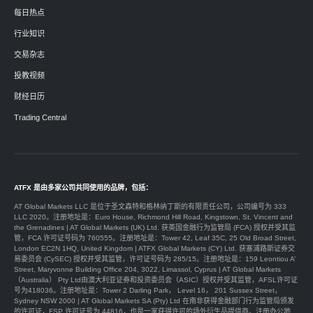
每日热点
行业知识
交易杂志
投教视频
财经日历
Trading Central
ATFX 是由多家公司共同使用的品牌，包括：
AT Global Markets LLC 是位于圣文森特和格林纳丁斯的有限责任公司，公司编号为 333
LLC 2020。注册地址是：Euro House, Richmond Hill Road, Kingstown, St. Vincent and
the Grenadines | AT Global Markets (UK) Ltd. 获英国金融行为监管局 (FCA) 授权并受其监
管，FCA 许可证号码为 760555。注册地址是：Tower 42, Leaf 35C, 25 Old Broad Street,
London EC2N 1HQ, United Kingdom | ATFX Global Markets (CY) Ltd. 获塞浦路斯证券交
易委员会 (CySEC) 授权并受其监管，许可证号码为 285/15。注册地址是：159 Leontiou A’
Street, Maryvonne Building Office 204, 3022, Limassol, Cyprus | AT Global Markets
（Australia） Pty Ltd由澳大利亚证券和投资委员会（ASIC）授权并受其监管，AFSL许可证
号为418036。注册地址是：Tower 2 Darling Park， Level 16， 201 Sussex Street，
Sydney NSW 2000 | AT Global Markets SA (Pty) Ltd 在南非获得金融部门行为监管局颁发
的许可证，FSP 许可证号为 44816，也是一家获得许可的场外衍生品提供商。注册办公地