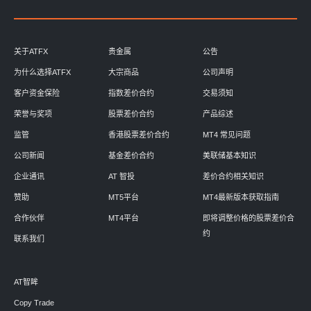
关于ATFX
贵金属
公告
为什么选择ATFX
大宗商品
公司声明
客户资金保险
指数差价合约
交易须知
荣誉与奖项
股票差价合约
产品综述
监管
香港股票差价合约
MT4 常见问题
公司新闻
基金差价合约
美联储基本知识
企业通讯
AT 智投
差价合约相关知识
赞助
MT5平台
MT4最新版本获取指南
合作伙伴
MT4平台
即将调整价格的股票差价合
约
联系我们
AT智眸
Copy Trade