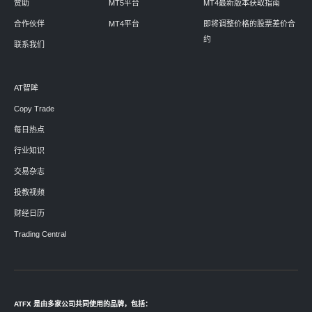
赞助
MT5平台
MT4最新版本获取指南
合作伙伴
MT4平台
即将调整价格的股票差价合
约
联系我们
AT智眸
Copy Trade
每日热点
行业知识
交易杂志
投教视频
财经日历
Trading Central
ATFX 是由多家公司共同使用的品牌，包括：