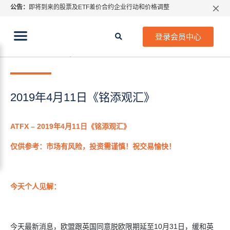
公告：
即将到来的股票及ETF差价合约企业行动和价格调整
指数过夜利息特别调整
当前位置:
2026年8月份市场假期交易通告
首页
>
每日热点
>
2019年4月11日《铭添观汇》
登录会员中心
MetaTrader桌面版更新通知
2019年 4月 11日
每日热点
如何获取最新 MetaTrader 4（MT4）更新
ATFX呼吁推进金融市场合规、安全、有序、良性发展
2019年4月11日《铭添观汇》
ATFX –
2019年4月11日《铭添观汇》
仅供参考：市场有风险，投资需谨慎！祝交易愉快！
今天个人见解：
今天最新消息，欧盟跟英国同意脱欧限期延至10月31日，缓和英