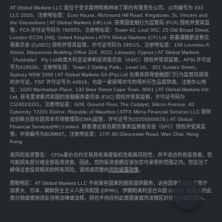
AT Global Markets LLC 是位于圣文森特和格林纳丁斯的有限责任公司，公司编号为 333
LLC 2020。注册地址是：Euro House, Richmond Hill Road, Kingstown, St. Vincent and
the Grenadines | AT Global Markets (UK) Ltd. 获英国金融行为监管局 (FCA) 授权并受其监
管，FCA 许可证号码为 760555。注册地址是：Tower 42, Leaf 35C, 25 Old Broad Street,
London EC2N 1HQ, United Kingdom | ATFX Global Markets (CY) Ltd. 获塞浦路斯证券交
易委员会 (CySEC) 授权并受其监管，许可证号码为 285/15。注册地址是：159 Leontiou A’
Street, Maryvonne Building Office 204, 3022, Limassol, Cyprus | AT Global Markets
（Australia） Pty Ltd由澳大利亚证券和投资委员会（ASIC）授权并受其监管，AFSL许可证
号为418036。注册地址是：Tower 2 Darling Park， Level 16， 201 Sussex Street，
Sydney NSW 2000 | AT Global Markets SA (Pty) Ltd 在南非获得金融部门行为监管局颁发
的许可证，FSP 许可证号为 44816，也是一家获得许可的场外衍生品提供商。注册办公地
址：1020 Manhattan Place, 130 Bree Street Cape Town, 8001 | AT Global Markets Intl.
Ltd. 获毛里求斯共和国的金融服务委员会 (FSC) 授权并受其监管，许可证号码为
C118023331。注册地址是：G08, Ground Floor, The Catalyst, Silicon Avenue, 40
Cybercity, 72201 Ebène, Republic of Mauritius | ATFX Mena Financial Services LLC 获阿
拉伯联合酋长国资本市场管理局(CMA)监管，许可证号为20200000078 | AT Global
Financial Services(HK) Limited. 获香港证券及期货事务监察委员会（SFC）授权并受其监
管，中央編号为BUM667。注册地址是：17/F, 80 Gloucester Road, Wan Chai, Hong
Kong
高风险投资警告： CFDs差价合约交易具有高度投机性和高风险性，并不适合所有投资者。您
可能损失部分或全部投资资金。因此，您的投资金额应该在您可承受的范围之内。您应当了
解保证金投资相关的所有风险。请阅读完整的
风险披露政策
。
限制地区：AT Global Markets LLC 不向某些国家的居民提供服务，这些国家包括但不限于
加拿大、日本、朝鲜民主主义人民共和国 (DPRK)、伊朗和美利坚合众国 (USA)，若服务的此
类分销或使用违反当地法律或法规，则也不向任何此类国家或司法辖区的任何人提供服务。