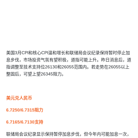
美国3月CPl和核心CPl温和增长和联储局会议纪录保持暂时停止加
息步伐，市场投资气氛有望积极，道指可能上升。昨日消息后，道
指调整至技术支持位26130和26055范围内。若走势在26055以上
整固后，可望上望26345阻力。
美元兑人民币
6.7250/6.7315阻力
6.7165/6.7130支持
联储局会议纪录显示保持暂停加息步伐，但今年内可能加息一次，