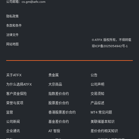
公司邮箱：
cs.gm@atfx.com
隐私政策
条款和条件
法律文件
© ATFX 版权所有，不得转载
网站地图
琼ICP备2025054942号-1
关于ATFX
贵金属
公告
为什么选择ATFX
大宗商品
公司声明
客户资金保险
指数差价合约
交易须知
荣誉与奖项
股票差价合约
产品综述
监管
香港股票差价合约
MT4 常见问题
公司新闻
基金差价合约
美联储基本知识
企业通讯
AT 智投
差价合约相关知识