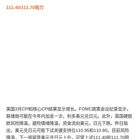
111.40/111.70阻力
美国3月CPl和核心CPl结果显示增长。FOMC政策会议纪录显示，
联储局可能在今年内加息一次，利多美元兑日元。此外，英国硬脱
欧风险降温，避险情绪降温，资金流向美元，日元下跌。昨日指
出，美元兑日元可能下试关键支持位110.95和110.80。目前风险
降温，下一部留意美元兑日元上升，可望上试111.40和111.70阻