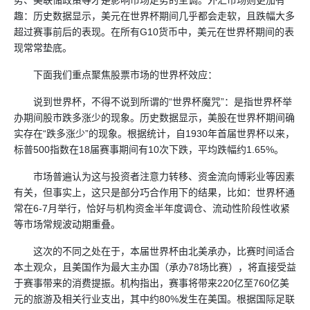
势、美联储政策等才是影响市场走势的主调。外汇市场则更加有
趣：历史数据显示，美元在世界杯期间几乎都会走软，且跌幅大多
超过赛事前后的表现。在所有G10货币中，美元在世界杯期间的表
现常常垫底。
下面我们重点聚焦股票市场的世界杯效应：
说到世界杯，不得不说到所谓的“世界杯魔咒”：是指世界杯举
办期间股市跌多涨少的现象。历史数据显示，美股在世界杯期间确
实存在“跌多涨少”的现象。根据统计，自1930年首届世界杯以来，
标普500指数在18届赛事期间有10次下跌，平均跌幅约1.65%。
市场普遍认为这与投资者注意力转移、资金流向博彩业等因素
有关，但事实上，这只是部分巧合作用下的结果，比如：世界杯通
常在6-7月举行，恰好与机构资金半年度调仓、流动性阶段性收紧
等市场常规波动期重叠。
这次的不同之处在于，本届世界杯由北美承办，比赛时间适合
本土观众，且美国作为最大主办国（承办78场比赛），将直接受益
于赛事带来的消费提振。机构指出，赛事将带来220亿至760亿美
元的旅游及相关行业支出，其中约80%发生在美国。根据国际足联