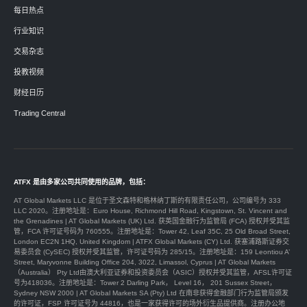
每日热点
行业知识
交易杂志
投教视频
财经日历
Trading Central
ATFX 是由多家公司共同使用的品牌，包括：
AT Global Markets LLC 是位于圣文森特和格林纳丁斯的有限责任公司，公司编号为 333
LLC 2020。注册地址是：Euro House, Richmond Hill Road, Kingstown, St. Vincent and
the Grenadines | AT Global Markets (UK) Ltd. 获英国金融行为监管局 (FCA) 授权并受其监
管，FCA 许可证号码为 760555。注册地址是：Tower 42, Leaf 35C, 25 Old Broad Street,
London EC2N 1HQ, United Kingdom | ATFX Global Markets (CY) Ltd. 获塞浦路斯证券交
易委员会 (CySEC) 授权并受其监管，许可证号码为 285/15。注册地址是：159 Leontiou A’
Street, Maryvonne Building Office 204, 3022, Limassol, Cyprus | AT Global Markets
（Australia） Pty Ltd由澳大利亚证券和投资委员会（ASIC）授权并受其监管，AFSL许可证
号为418036。注册地址是：Tower 2 Darling Park， Level 16， 201 Sussex Street，
Sydney NSW 2000 | AT Global Markets SA (Pty) Ltd 在南非获得金融部门行为监管局颁发
的许可证，FSP 许可证号为 44816，也是一家获得许可的场外衍生品提供商。注册办公地