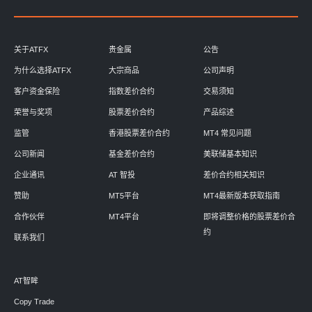
关于ATFX
贵金属
公告
为什么选择ATFX
大宗商品
公司声明
客户资金保险
指数差价合约
交易须知
荣誉与奖项
股票差价合约
产品综述
监管
香港股票差价合约
MT4 常见问题
公司新闻
基金差价合约
美联储基本知识
企业通讯
AT 智投
差价合约相关知识
赞助
MT5平台
MT4最新版本获取指南
合作伙伴
MT4平台
即将调整价格的股票差价合
约
联系我们
AT智眸
Copy Trade