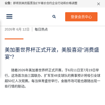
公告：
即将到来的股票及ETF差价合约企业行动和价格调整
指数过夜利息特别调整
当前位置:
2026年8月份市场假期交易通告
首页
>
每日热点
>
美加墨世界杯正式开波，美股喜迎
登录会员中心
“消费盛宴”？
MetaTrader桌面版更新通知
如何获取最新 MetaTrader 4（MT4）更新
2026年 6月 12日
每日热点
ATFX呼吁推进金融市场合规、安全、有序、良性发展
美加墨世界杯正式开波，美股喜迎“消费盛
宴”？
随着2026年美加墨世界杯正式开赛，于6月11日至7月19日举
行，这场首次由三国联办、扩军至48支球队的赛事预计将吸引全球
超50亿人次观赛。每当体育盛世举行，金融市场可能也跟随出现一
些行情的联动。