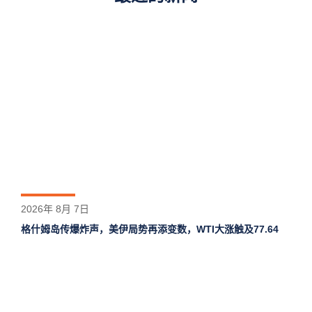
2026年 8月 7日
格什姆岛‌传爆炸声，美伊局势再添变数，WTI大涨触及77.64