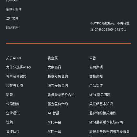
隐私政策
条款和条件
法律文件
© ATFX 版权所有，不得转载
网站地图
琼ICP备2025054942号-1
关于ATFX
贵金属
公告
为什么选择ATFX
大宗商品
公司声明
客户资金保险
指数差价合约
交易须知
荣誉与奖项
股票差价合约
产品综述
监管
香港股票差价合约
MT4 常见问题
公司新闻
基金差价合约
美联储基本知识
企业通讯
AT 智投
差价合约相关知识
赞助
MT5平台
MT4最新版本获取指南
合作伙伴
MT4平台
即将调整价格的股票差价合