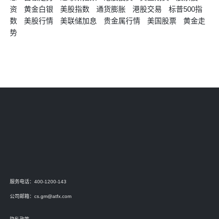
资
黄金白银
美股指数
通货膨胀
港股交易
标普500指
数
美股行情
美联储加息
贵金属行情
美国股票
黄金走
势
服务电话：400-1200-143
公司邮箱：
cs.gm@atfx.com