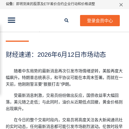
公告：
即将到来的股票及ETF差价合约企业行动和价格调整
指数过夜利息特别调整
当前位置:
2026年8月份市场假期交易通告
首页
>
每日热点
>
财经速递：2026年6月12日市场动态
登录会员中心
MetaTrader桌面版更新通知
2026年 6月 12日
每日热点
如何获取最新 MetaTrader 4（MT4）更新
ATFX呼吁推进金融市场合规、安全、有序、良性发展
财经速递：2026年6月12日市场动态
随着中东局势的最新消息再次引发市场情绪逆转，美股再度大
幅飙升。特朗普总统表示，和平协议可能在本周末签署。而就在一
天前，他刚刚誓言要“狠狠打击”伊朗。
受最新消息刺激，交易员纷纷做出反应，国债收益率大幅回
落，美元随之走低；与此同时，油价从近期低点回撤，黄金价格则
出现飙升。
在今日的整个交易时段内，交易员将高度关注各大新闻通讯社
的实时动态，任何最新消息都可能引发市场剧烈波动。伦敦时段早