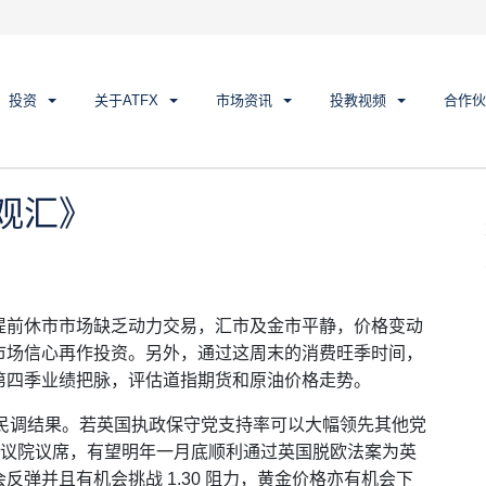
观汇》
投资
关于ATFX
市场资讯
投教视频
合作伙
添观汇》
提前休市市场缺乏动力交易，汇市及金市平静，价格变动
市场信心再作投资。另外，通过这周末的消费旺季时间，
第四季业绩把脉，评估道指期货和原油价格走势。
选举民调结果。若英国执政保守党支持率可以大幅领先其他党
国下议院议席，有望明年一月底顺利通过英国脱欧法案为英
弹并且有机会挑战 1.30 阻力，黄金价格亦有机会下