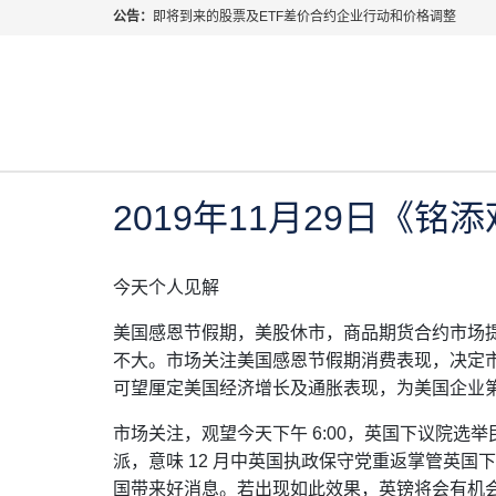
公告：
即将到来的股票及ETF差价合约企业行动和价格调整
指数过夜利息特别调整
当前位置:
首页
>
每日热点
>
2019年11月29日《铭添
2026年8月份市场假期交易通告
MetaTrader桌面版更新通知
2019年 11月 29日
每日热点
如何获取最新 MetaTrader 4（MT4）更新
ATFX呼吁推进金融市场合规、安全、有序、良性发展
2019年11月29日《铭
今天个人见解
美国感恩节假期，美股休市，商品期货合约市场
不大。市场关注美国感恩节假期消费表现，决定
可望厘定美国经济增长及通胀表现，为美国企业
市场关注，观望今天下午 6:00，英国下议院
派，意味 12 月中英国执政保守党重返掌管英
国带来好消息。若出现如此效果，英镑将会有机会反