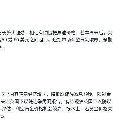
增长势头强劲，相信有助提振原油价格。若本周末后，美
9 或 60 美元之间阻力。短期巿场观望气氛浓厚，预期
持。
储褐皮书内容表示经济增长，降低联储局减息预期。限制金
午，关注英国下议院选举民调报告。有待观察英国下议院议
步评估，利空黄金价格机会较高。技术上，若黄金价格突
美元。