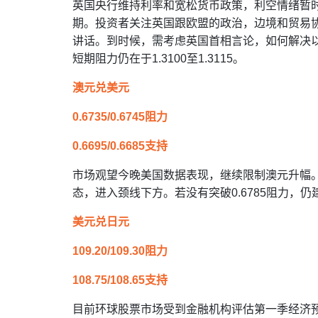
英国央行维持利率和宽松货币政策，利空情绪暂
期。投资者关注英国跟欧盟的政治，边境和贸易
讲话。到时候，需考虑英国首相言论，如何解决以上
短期阻力仍在于1.3100至1.3115。
澳元兑美元
0.6735/0.6745阻力
0.6695/0.6685支持
市场观望今晚美国数据表现，继续限制澳元升幅
态，进入颈线下方。若没有突破0.6785阻力，仍建议
美元兑日元
109.20/109.30阻力
108.75/108.65支持
目前环球股票市场受到金融机构评估第一季经济