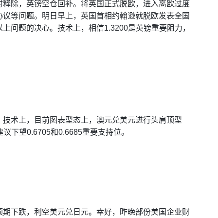
时释除，英镑空仓回补。将英国正式脱欧，进入离欧过度
协议等问题。明日早上，英国首相约翰逊就脱欧发表全国
问题的决心。技术上，相信1.3200是英镑重要阻力，
。技术上，目前图表型态上，澳元兑美元进行头肩顶型
下望0.6705和0.6685重要支持位。
预期下跌，利空美元兑日元。幸好，昨晚部份美国企业财