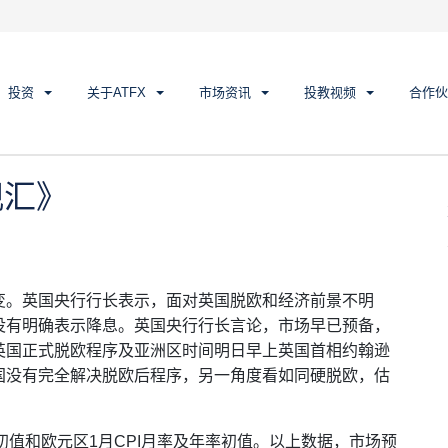
汇》
投资
关于ATFX
市场资讯
投教视频
合作伙
观汇》
变。英国央行行长表示，面对英国脱欧和经济前景不明
没有明确表示降息。英国央行行长言论，市场早已预备，
英国正式脱欧程序及亚洲区时间明日早上英国首相约翰逊
国没有完全解决脱欧后程序，另一角度看如同硬脱欧，估
初值和欧元区1月CPI月率及年率初值。以上数据，市场预