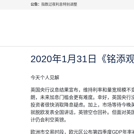
公告：
指数过夜利息特别调整
期货CFD合约到期提示2026年8月份
当前位置:
首页
>
每日热点
>
2020年1月31日《铭添观
2026年8月份市场假期交易通告
即将到来的股票及ETF差价合约企业行动和价格调整
2020年 1月 31日
每日热点
MetaTrader桌面版更新通知
如何获取最新 MetaTrader 4（MT4）更新
ATFX呼吁推进金融市场合规、安全、有序、良性发展
2020年1月31日《铭添
今天个人见解
英国央行议息结果宣布，维持利率和量宽规模不
朗，未来加息门槛会更有难度。幸好，英国央行
投资者很快消取降息疑虑。加上，市场等待今晚
就脱欧发表全国讲话，英镑空仓回补。但面对英
计仍会利空英镑。
欧洲市交易时段，欧元区公布第四季度GDP年率