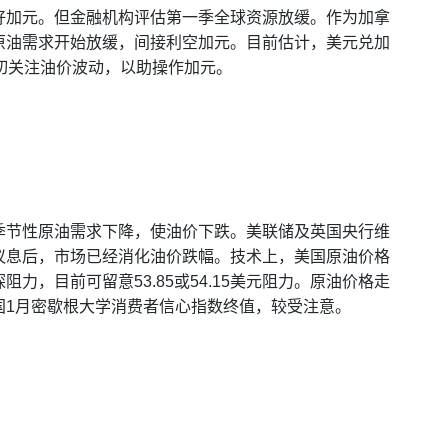
好加元。但金融机构评估第一季全球资源放缓。作为加拿
原油需求开始放缓，间接利空加元。目前估计，美元兑加
议密切关注油价波动，以助操作加元。
季节性原油需求下降，使油价下跌。美联储及英国央行维
议息后，市场已经消化油价跌幅。技术上，美国原油价格
力，目前可留意53.85或54.15美元阻力。原油价格走
国1月密歇根大学消费者信心指数终值，较受注意。