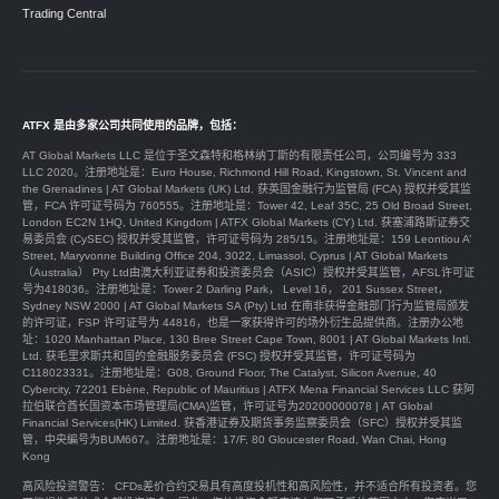
Trading Central
ATFX 是由多家公司共同使用的品牌，包括：
AT Global Markets LLC 是位于圣文森特和格林纳丁斯的有限责任公司，公司编号为 333
LLC 2020。注册地址是：Euro House, Richmond Hill Road, Kingstown, St. Vincent and
the Grenadines | AT Global Markets (UK) Ltd. 获英国金融行为监管局 (FCA) 授权并受其监
管，FCA 许可证号码为 760555。注册地址是：Tower 42, Leaf 35C, 25 Old Broad Street,
London EC2N 1HQ, United Kingdom | ATFX Global Markets (CY) Ltd. 获塞浦路斯证券交
易委员会 (CySEC) 授权并受其监管，许可证号码为 285/15。注册地址是：159 Leontiou A’
Street, Maryvonne Building Office 204, 3022, Limassol, Cyprus | AT Global Markets
（Australia） Pty Ltd由澳大利亚证券和投资委员会（ASIC）授权并受其监管，AFSL许可证
号为418036。注册地址是：Tower 2 Darling Park， Level 16， 201 Sussex Street，
Sydney NSW 2000 | AT Global Markets SA (Pty) Ltd 在南非获得金融部门行为监管局颁发
的许可证，FSP 许可证号为 44816，也是一家获得许可的场外衍生品提供商。注册办公地
址：1020 Manhattan Place, 130 Bree Street Cape Town, 8001 | AT Global Markets Intl.
Ltd. 获毛里求斯共和国的金融服务委员会 (FSC) 授权并受其监管，许可证号码为
C118023331。注册地址是：G08, Ground Floor, The Catalyst, Silicon Avenue, 40
Cybercity, 72201 Ebène, Republic of Mauritius | ATFX Mena Financial Services LLC 获阿
拉伯联合酋长国资本市场管理局(CMA)监管，许可证号为20200000078 | AT Global
Financial Services(HK) Limited. 获香港证券及期货事务监察委员会（SFC）授权并受其监
管，中央編号为BUM667。注册地址是：17/F, 80 Gloucester Road, Wan Chai, Hong
Kong
高风险投资警告： CFDs差价合约交易具有高度投机性和高风险性，并不适合所有投资者。您