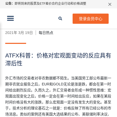
公告：
即将到来的股票及ETF差价合约企业行动和价格调整
指数过夜利息特别调整
当前位置:
2026年8月份市场假期交易通告
首页
>
每日热点
>
ATFX科普：价格对宏观面变动的反
登录会员中心
应具有滞后性
MetaTrader桌面版更新通知
如何获取最新 MetaTrader 4（MT4）更新
2021年 3月 19日
每日热点
ATFX呼吁推进金融市场合规、安全、有序、良性发展
ATFX科普：价格对宏观面变动的反应具有
滞后性
外汇市场的交易者对非农数据都不陌生。当美国劳工部公布最新一
期非农就业报告之后，EUR和GOLD无论是涨是跌，都会在第一时
间给出剧烈反应。久而久之，外汇交易者会形成一种惯性思维：宏
观面出现变化之后，价格一定会在第一时间给出反应，如果在某段
时间价格没有大的涨跌，那么宏观面一定没有发生大的变化。甚至
于，技术分析的理论基石之一就是：价格反映了所有已经公布的市
场消息。类似的案例还有美国大选结果的公布、美联储利率决议、