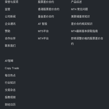
荣誉与奖项
股票差价合约
产品综述
监管
香港股票差价合约
MT4 常见问题
公司新闻
基金差价合约
美联储基本知识
企业通讯
AT 智投
差价合约相关知识
赞助
MT5平台
MT4最新版本获取指南
合作伙伴
MT4平台
即将调整价格的股票差价合
约
联系我们
AT智眸
Copy Trade
每日热点
行业知识
交易杂志
投教视频
财经日历