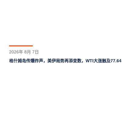
2026年 8月 7日
格什姆岛‌传爆炸声，美伊局势再添变数，WTI大涨触及77.64