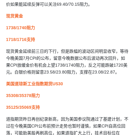
价如果能延续反弹可以关注69.40/70.15阻力。
现货黄金
1738/1740阻力
1718/1716支持
现货黄金延续前三日的下行，但是跌幅的波动区间明显收窄，等待
今晚美国7月CPI的公布，留意今晚数据公布后波动再次回升，如
果CPI放缓金价有机会上望1738/1740阻力，反之可能跌破1720美
元。白银价格则留意23.58/23.80阻力，支撑在23.08/22.87。
美国道琼斯工业指数期货US30
35308/35378阻力
35125/35069支持
道指期货昨日再创纪录新高，因为美国参议院通过了基建计划，不
过在今晚美国CPI公布前预计走势也暂时谨慎，如果CPI自高位回
落，可能助美股再刷高位，如果道指扩大上行，技术目标位在