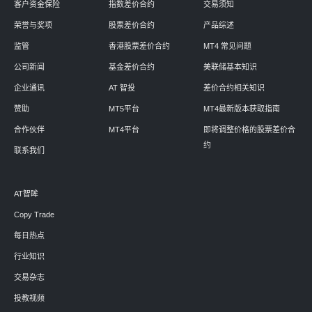
客户资金保险
指数差价合约
交易须知
荣誉与奖项
股票差价合约
产品综述
监管
香港股票差价合约
MT4 常见问题
公司新闻
基金差价合约
美联储基本知识
企业通讯
AT 智投
差价合约相关知识
赞助
MT5平台
MT4最新版本获取指南
合作伙伴
MT4平台
即将调整价格的股票差价合
约
联系我们
AT智眸
Copy Trade
每日热点
行业知识
交易杂志
投教视频