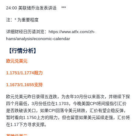
24:00 美联储乔治发表讲话 ***
注：* 为重要程度
详细财经日历请浏览：https://www.atfx.com/zh-
hans/analysis/economic-calendar
【行情分析】
欧元兑美元
1.1751/1.1774阻力
1.1673/1.1655支持
欧元兑美元昨日录得五连跌，为去年10月份以来首次，并继续下探
四个月最低，3月份低位在1.1703，今晚美国CPI将间接指引汇价
是否跌破该关口，如果CPI回落令美元转跌，汇价有望企稳反弹，
暂时看向1.1750上方的阻力，但也留意如果美元延续走强，汇价将
在1.17下方寻求支撑。