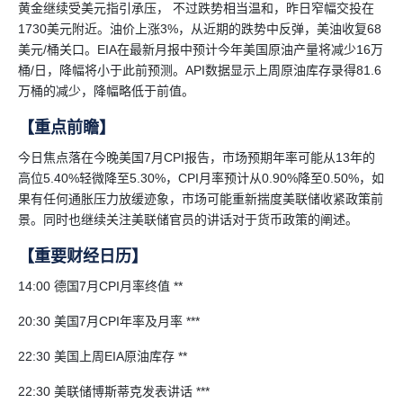
黄金继续受美元指引承压， 不过跌势相当温和，昨日窄幅交投在
1730美元附近。油价上涨3%，从近期的跌势中反弹，美油收复68
美元/桶关口。EIA在最新月报中预计今年美国原油产量将减少16万
桶/日，降幅将小于此前预测。API数据显示上周原油库存录得81.6
万桶的减少，降幅略低于前值。
【重点前瞻】
今日焦点落在今晚美国7月CPI报告，市场预期年率可能从13年的
高位5.40%轻微降至5.30%，CPI月率预计从0.90%降至0.50%，如
果有任何通胀压力放缓迹象，市场可能重新揣度美联储收紧政策前
景。同时也继续关注美联储官员的讲话对于货币政策的阐述。
【重要财经日历】
14:00 德国7月CPI月率终值 **
20:30 美国7月CPI年率及月率 ***
22:30 美国上周EIA原油库存 **
22:30 美联储博斯蒂克发表讲话 ***