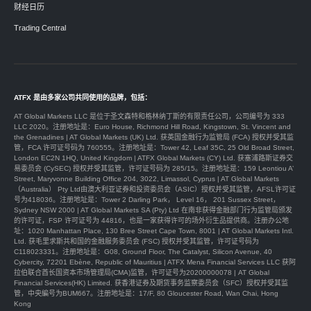
财经日历
Trading Central
ATFX 是由多家公司共同使用的品牌，包括：
AT Global Markets LLC 是位于圣文森特和格林纳丁斯的有限责任公司，公司编号为 333
LLC 2020。注册地址是：Euro House, Richmond Hill Road, Kingstown, St. Vincent and
the Grenadines | AT Global Markets (UK) Ltd. 获英国金融行为监管局 (FCA) 授权并受其监
管，FCA 许可证号码为 760555。注册地址是：Tower 42, Leaf 35C, 25 Old Broad Street,
London EC2N 1HQ, United Kingdom | ATFX Global Markets (CY) Ltd. 获塞浦路斯证券交
易委员会 (CySEC) 授权并受其监管，许可证号码为 285/15。注册地址是：159 Leontiou A’
Street, Maryvonne Building Office 204, 3022, Limassol, Cyprus | AT Global Markets
（Australia） Pty Ltd由澳大利亚证券和投资委员会（ASIC）授权并受其监管，AFSL许可证
号为418036。注册地址是：Tower 2 Darling Park， Level 16， 201 Sussex Street，
Sydney NSW 2000 | AT Global Markets SA (Pty) Ltd 在南非获得金融部门行为监管局颁发
的许可证，FSP 许可证号为 44816，也是一家获得许可的场外衍生品提供商。注册办公地
址：1020 Manhattan Place, 130 Bree Street Cape Town, 8001 | AT Global Markets Intl.
Ltd. 获毛里求斯共和国的金融服务委员会 (FSC) 授权并受其监管，许可证号码为
C118023331。注册地址是：G08, Ground Floor, The Catalyst, Silicon Avenue, 40
Cybercity, 72201 Ebène, Republic of Mauritius | ATFX Mena Financial Services LLC 获阿
拉伯联合酋长国资本市场管理局(CMA)监管，许可证号为20200000078 | AT Global
Financial Services(HK) Limited. 获香港证券及期货事务监察委员会（SFC）授权并受其监
管，中央編号为BUM667。注册地址是：17/F, 80 Gloucester Road, Wan Chai, Hong
Kong