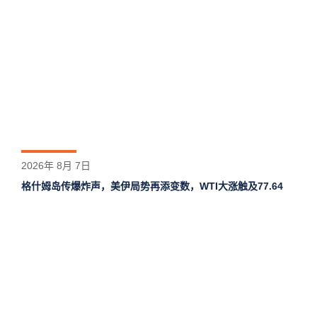
2026年 8月 7日
格什姆岛‌传爆炸声，美伊局势再添变数，WTI大涨触及77.64