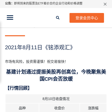
公告：
即将到来的股票及ETF差价合约企业行动和价格调整
指数过夜利息特别调整
当前位置:
2026年8月份市场假期交易通告
首页
>
每日热点
>
2021年8月11日《铭添观汇》
登录会员中心
MetaTrader桌面版更新通知
2021年 8月 11日
每日热点
如何获取最新 MetaTrader 4（MT4）更新
ATFX呼吁推进金融市场合规、安全、有序、良性发展
2021年8月11日《铭添观汇》
市场有风险，投资需谨慎！祝交易愉快！
基建计划通过提振美股再创高位，今晚聚焦美
国CPI会否放缓
【行情回顾】
8月10日收盘情况
品种
收盘价
涨跌幅