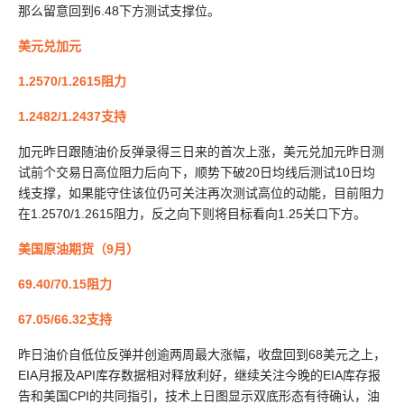
那么留意回到6.48下方测试支撑位。
美元兑加元
1.2570/1.2615阻力
1.2482/1.2437支持
加元昨日跟随油价反弹录得三日来的首次上涨，美元兑加元昨日测
试前个交易日高位阻力后向下，顺势下破20日均线后测试10日均
线支撑，如果能守住该位仍可关注再次测试高位的动能，目前阻力
在1.2570/1.2615阻力，反之向下则将目标看向1.25关口下方。
美国原油期货（9月）
69.40/70.15阻力
67.05/66.32支持
昨日油价自低位反弹并创逾两周最大涨幅，收盘回到68美元之上，
EIA月报及API库存数据相对释放利好，继续关注今晚的EIA库存报
告和美国CPI的共同指引，技术上日图显示双底形态有待确认，油