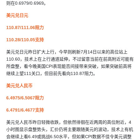
则在0.6979/0.6969。
美元兑日元
110.87/111.06阻力
110.28/110.05支持
美元兑日元昨日扩大上行，今早则刷新7月14日以来的高位站上
110.60，技术上在上行通道延伸，不过留意当前在前高附近可能有
所盘整，看今晚美国CPI表现能否间接带来突破，如果突破前高将
继续上望111关口，但目前先看向110.87阻力。
美元兑人民币
6.4975/6.5067阻力
6.4791/6.4677支持
美元兑人民币昨日轻微收跌，但依然徘徊在近两周的高位附近，4
小时图显示盘整势头，汇价仍将主要跟随美元的波动，技术上有机
会继续上看6.49或挑战6.50水平，但如果CPI数据不佳令美元调整