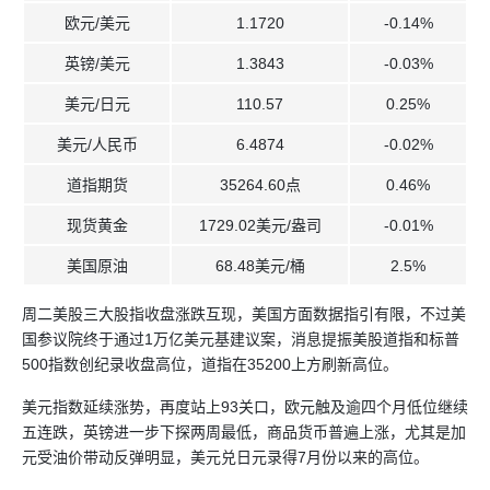
欧元/美元
1.1720
-0.14%
英镑/美元
1.3843
-0.03%
美元/日元
110.57
0.25%
美元/人民币
6.4874
-0.02%
道指期货
35264.60点
0.46%
现货黄金
1729.02美元/盎司
-0.01%
美国原油
68.48美元/桶
2.5%
周二美股三大股指收盘涨跌互现，美国方面数据指引有限，不过美
国参议院终于通过1万亿美元基建议案，消息提振美股道指和标普
500指数创纪录收盘高位，道指在35200上方刷新高位。
美元指数延续涨势，再度站上93关口，欧元触及逾四个月低位继续
五连跌，英镑进一步下探两周最低，商品货币普遍上涨，尤其是加
元受油价带动反弹明显，美元兑日元录得7月份以来的高位。