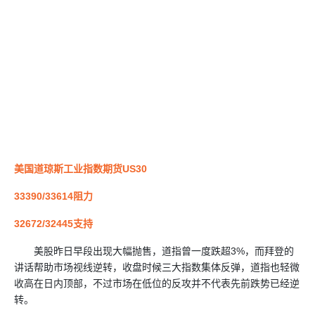
美国道琼斯工业指数期货US30
33390/33614阻力
32672/32445支持
美股昨日早段出现大幅抛售，道指曾一度跌超3%，而拜登的
讲话帮助市场视线逆转，收盘时候三大指数集体反弹，道指也轻微
收高在日内顶部，不过市场在低位的反攻并不代表先前跌势已经逆
转。