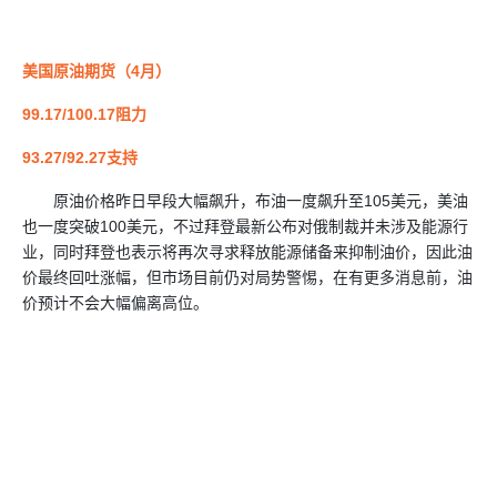
美国原油期货（4月）
99.17/100.17阻力
93.27/92.27支持
原油价格昨日早段大幅飙升，布油一度飙升至105美元，美油
也一度突破100美元，不过拜登最新公布对俄制裁并未涉及能源行
业，同时拜登也表示将再次寻求释放能源储备来抑制油价，因此油
价最终回吐涨幅，但市场目前仍对局势警惕，在有更多消息前，油
价预计不会大幅偏离高位。