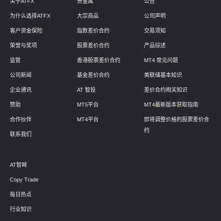
关于ATFX
贵金属
公告
为什么选择ATFX
大宗商品
公司声明
客户资金保险
指数差价合约
交易须知
荣誉与奖项
股票差价合约
产品综述
监管
香港股票差价合约
MT4 常见问题
公司新闻
基金差价合约
美联储基本知识
企业通讯
AT 智投
差价合约相关知识
赞助
MT5平台
MT4最新版本获取指南
合作伙伴
MT4平台
即将调整价格的股票差价合
约
联系我们
AT智眸
Copy Trade
每日热点
行业知识