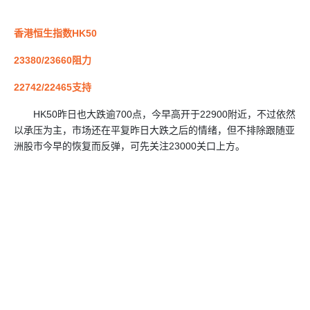
香港恒生指数HK50
23380/23660阻力
22742/22465支持
HK50昨日也大跌逾700点，今早高开于22900附近，不过依然
以承压为主，市场还在平复昨日大跌之后的情绪，但不排除跟随亚
洲股市今早的恢复而反弹，可先关注23000关口上方。