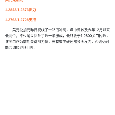
1.2843/1.2873阻力
1.2763/1.2728支持
美元兑加元昨日视线了一路的冲高，盘中曾触及去年12月以来
最高位，不过尾盘回吐了近一半涨幅，最终收于1.2800关口附近，
该关口作为前期关键阻力位，要有效突破还需多头发力，否则仍可
能会调转继续回吐。