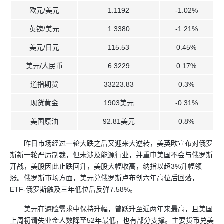
欧元/美元
1.1192
-1.02%
英镑/美元
1.3380
-1.21%
美元/日元
115.53
0.45%
美元/人民币
6.3229
0.17%
道指期货
33223.83
0.3%
现货黄金
1903美元
-0.31%
美国原油
92.81美元
0.8%
昨日市场经过一轮大跌之后又迎来大逆转，美英欧宣布对俄罗
斯新一轮严厉制裁，但未涉及能源行业，并重申美国不会与俄罗斯
开战，美股因此止跌回升，美股大幅收高，纳指以超3%升幅领
涨。俄罗斯市场方面，美元兑俄罗斯卢布创六年高位后回落，
ETF-俄罗斯触及三年低位后反弹7.58%。
美元在避险需求中保持升幅，曾跃升至近两年来最高，且美国
上周初请失业金人数降至52年最低，也有部分支撑。主要货币兑美