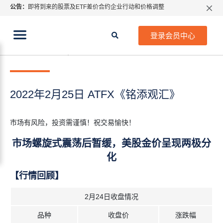
公告：
即将到来的股票及ETF差价合约企业行动和价格调整
指数过夜利息特别调整
当前位置:
2026年8月份市场假期交易通告
首页
>
每日热点
>
2022年2月25日 ATFX《铭添观汇》
登录会员中心
MetaTrader桌面版更新通知
2022年 2月 25日
每日热点
如何获取最新 MetaTrader 4（MT4）更新
ATFX呼吁推进金融市场合规、安全、有序、良性发展
2022年2月25日 ATFX《铭添观汇》
市场有风险，投资需谨慎！祝交易愉快！
市场螺旋式震荡后暂缓，美股金价呈现两极分
化
【行情回顾】
2月24日收盘情况
品种
收盘价
涨跌幅