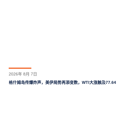
2026年 8月 7日
格什姆岛‌传爆炸声，美伊局势再添变数，WTI大涨触及77.64