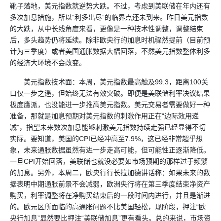
靴子落地，美元指数就逆势大跌。不过，考虑到美联储在年内还有
多次加息措施，所以“利多出尽”的临界点还未到来。昨日美元指数
的大跌，从中长线角度来看，更像是一种技术性调整，调整结束
后，多头趋势仍将延续。除非欧央行的加息时机骤然提前（目前预
计为三季度）或者美国通胀数据大幅回落，不然美元指数整体利多
的经济大环境不会改变。
美元指数技术面：本周，美元指数最高触及99.3，距离100关
口仅一步之遥，但始终无法有效突破。即便是美联储利率决议结果
极度鹰派，也没能进一步推高美元指数。美元交易者需要做好一种
准备，那就是加息预期对美元指数的刺激作用正在“边际效用递
减”，指望未来数次加息能够刺激美元指数持续走强已经显得不切
实际。要知道，美国的CPI已经冲高至7.9%，这已经非常超乎想
象，未来通胀数据虽然有进一步走高可能，但可能性正逐渐降低。
一旦CPI开始回落，美联储也就没必要如市场预期的那样过于频繁
的加息。另外，本周二，欧央行行长拉加德讲话称：如果未来的数
据表明中期通胀前景不会减弱，欧洲央行将在第三季度结束净资产
购买，利率调整将在净购买结束后的一段时间内进行，并且是渐进
的。欧元区所面临的高通胀问题不比美国轻松，现阶段，押注“欧
央行加息”显然要比押注“美联储加息”更有看头。总的来说，市场资