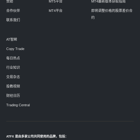
赞助
MT5平台
MT4最新版本获取指南
合作伙伴
MT4平台
即将调整价格的股票差价合
约
联系我们
AT智眸
Copy Trade
每日热点
行业知识
交易杂志
投教视频
财经日历
Trading Central
ATFX 是由多家公司共同使用的品牌，包括：