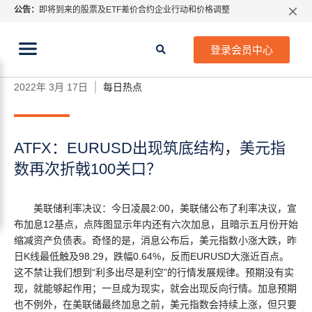
公告：
即将到来的股票及ETF差价合约企业行动和价格调整
指数过夜利息特别调整
当前位置:
2026年8月份市场假期交易通告
首页
>
每日热点
>
ATFX：EURUSD出现筑底结构，美
登录会员中心
元指数再次折戟100关口？
MetaTrader桌面版更新通知
如何获取最新 MetaTrader 4（MT4）更新
2022年 3月 17日
每日热点
ATFX呼吁推进金融市场合规、安全、有序、良性发展
ATFX：EURUSD出现筑底结构，美元指
数再次折戟100关口？
美联储利率决议：今日凌晨2:00，美联储公布了利率决议，宣
布加息12基点，点阵图显示年内还有六次加息，且暗示五月份开始
缩减资产负债表。奇怪的是，消息公布后，美元指数小涨大跌，昨
日K线最低触及98.29，跌幅0.64%，反而EURUSD大涨近百点。
这不禁让我们想到“利多出尽是利空”的行情发展规律。预期没有实
现，就能够起作用；一旦成为现实，就会出现反向行情。加息预期
也不例外，在美联储最终加息之前，美元指数会持续上涨，但只要