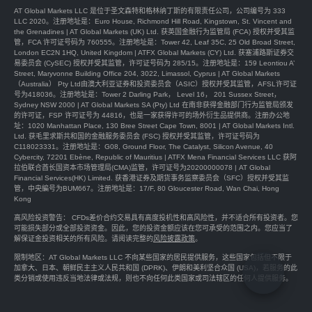
AT Global Markets LLC 是位于圣文森特和格林纳丁斯的有限责任公司，公司编号为 333
LLC 2020。注册地址是：Euro House, Richmond Hill Road, Kingstown, St. Vincent and
the Grenadines | AT Global Markets (UK) Ltd. 获英国金融行为监管局 (FCA) 授权并受其监
管，FCA 许可证号码为 760555。注册地址是：Tower 42, Leaf 35C, 25 Old Broad Street,
London EC2N 1HQ, United Kingdom | ATFX Global Markets (CY) Ltd. 获塞浦路斯证券交
易委员会 (CySEC) 授权并受其监管，许可证号码为 285/15。注册地址是：159 Leontiou A’
Street, Maryvonne Building Office 204, 3022, Limassol, Cyprus | AT Global Markets
（Australia） Pty Ltd由澳大利亚证券和投资委员会（ASIC）授权并受其监管，AFSL许可证
号为418036。注册地址是：Tower 2 Darling Park， Level 16， 201 Sussex Street，
Sydney NSW 2000 | AT Global Markets SA (Pty) Ltd 在南非获得金融部门行为监管局颁发
的许可证，FSP 许可证号为 44816，也是一家获得许可的场外衍生品提供商。注册办公地
址：1020 Manhattan Place, 130 Bree Street Cape Town, 8001 | AT Global Markets Intl.
Ltd. 获毛里求斯共和国的金融服务委员会 (FSC) 授权并受其监管，许可证号码为
C118023331。注册地址是：G08, Ground Floor, The Catalyst, Silicon Avenue, 40
Cybercity, 72201 Ebène, Republic of Mauritius | ATFX Mena Financial Services LLC 获阿
拉伯联合酋长国资本市场管理局(CMA)监管，许可证号为20200000078 | AT Global
Financial Services(HK) Limited. 获香港证券及期货事务监察委员会（SFC）授权并受其监
管，中央編号为BUM667。注册地址是：17/F, 80 Gloucester Road, Wan Chai, Hong
Kong
高风险投资警告： CFDs差价合约交易具有高度投机性和高风险性，并不适合所有投资者。您
可能损失部分或全部投资资金。因此，您的投资金额应该在您可承受的范围之内。您应当了
解保证金投资相关的所有风险。请阅读完整的
风险披露政策
。
限制地区：AT Global Markets LLC 不向某些国家的居民提供服务，这些国家包括但不限于
加拿大、日本、朝鲜民主主义人民共和国 (DPRK)、伊朗和美利坚合众国 (USA)，若服务的此
类分销或使用违反当地法律或法规，则也不向任何此类国家或司法辖区的任何人提供服务。