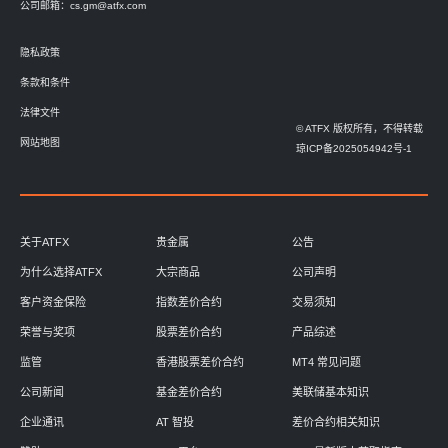
公司邮箱：
cs.gm@atfx.com
隐私政策
条款和条件
法律文件
© ATFX 版权所有，不得转载
网站地图
琼ICP备2025054942号-1
关于ATFX
贵金属
公告
为什么选择ATFX
大宗商品
公司声明
客户资金保险
指数差价合约
交易须知
荣誉与奖项
股票差价合约
产品综述
监管
香港股票差价合约
MT4 常见问题
公司新闻
基金差价合约
美联储基本知识
企业通讯
AT 智投
差价合约相关知识