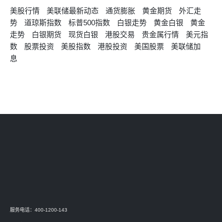
美股行情
美联储最新动态
通货膨胀
黄金期货
外汇走
势
道琼斯指数
标普500指数
白银走势
黄金白银
黄金
走势
白银期货
现货白银
港股交易
贵金属行情
美元指
数
股票投资
美股指数
港股投资
美国股票
美联储加
息
服务电话：400-1200-143