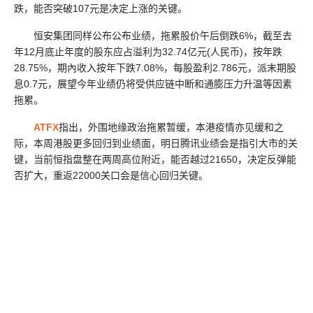
跌，能否突破107元是决定上涨的关键。
恒安集团同样公布公布业绩，拖累股价午后倒跌6%，截至去
年12月底止年度的股东应占溢利为32.74亿元(人民币)，按年跌
28.75%，期內收入按年下跌7.08%，每股盈利2.786元，派末期股
息0.7元，展望今年业绩仍将受供应链中断和通膨压力升温等因素
拖累。
ATFX
指出，外围地缘政治拖累暂缓，本港疫情亦见缓和之
际，本周港股更多回归到业绩面，明日腾讯业绩会是指引大市的关
键，当前恒指盘整在两周高位附近，能否越过21650，决定反弹能
否扩大，重返22000关口会是信心回归关键。