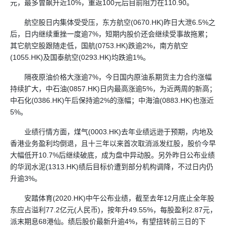
元，最多曾飙升近10%，重返100元后目前阻力在110.90。
航空股日内集体受受压，东方航空(0670.HK)昨日大泄6.5%之
后，日内继续重挫一度逾7%，短期内股价还会继续受事故拖累；
其它航空股跟随走低，国航(0753.HK)跌逾2%，南方航空
(1055.HK)及国泰航空(0293.HK)均跌逾1%。
隔夜原油价格大涨逾7%，今日国内原油系期货主力合约涨幅
持续扩大，中石油(0857.HK)日内最高涨逾5%，为近两周的新高；
中石化(0386.HK)午后保持逾2%的涨幅；中海油(0883.HK)也涨近
5%。
业绩行情方面，煤气(0003.HK)去年业绩远逊于预期，内地及
香港业务盈利均倒退，且十三年以来首次取消派发红股，股价今早
大幅低开10.7%后继续破底，成为盘中异动股。另外昨日公布业绩
的华润水泥(1313.HK)绩后目标价遭到部分机构调降，不过日内仍
升逾3%。
安踏体育(2020.HK)中午公布业绩，截至去年12月底止全年股
东应占溢利77.2亿元(人民币)，按年升49.55%，每股盈利2.87元，
派末期息68港仙。绩后股价最新升逾4%，有望扭转前三日的下