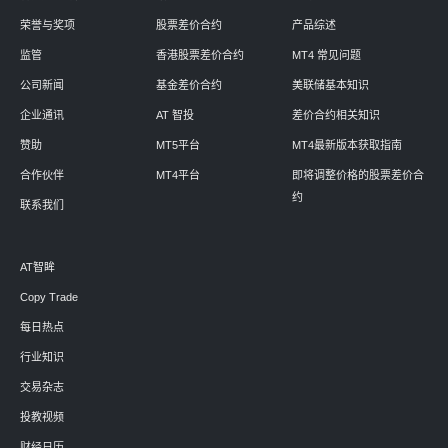
荣誉与奖项
股票差价合约
产品综述
监管
香港股票差价合约
MT4 常见问题
公司新闻
基金差价合约
美联储基本知识
企业通讯
AT 智投
差价合约相关知识
赞助
MT5平台
MT4最新版本获取指南
合作伙伴
MT4平台
即将调整价格的股票差价合
约
联系我们
AT智眸
Copy Trade
每日热点
行业知识
交易杂志
投教视频
财经日历