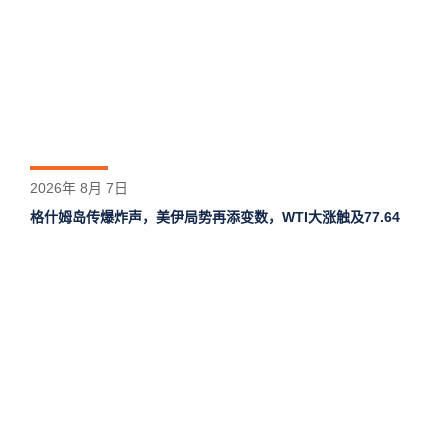
2026年 8月 7日
格什姆岛‌传爆炸声，美伊局势再添变数，WTI大涨触及77.64