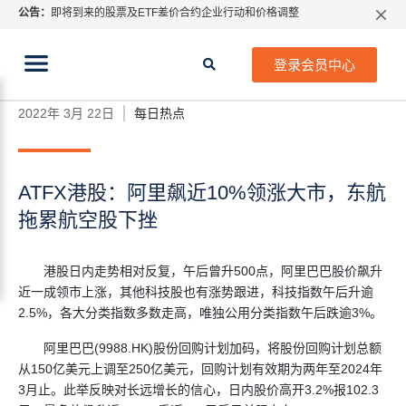
公告：
即将到来的股票及ETF差价合约企业行动和价格调整
指数过夜利息特别调整
当前位置:
2026年8月份市场假期交易通告
首页
>
每日热点
>
ATFX港股：阿里飙近10%领涨大
登录会员中心
市，东航拖累航空股下挫
MetaTrader桌面版更新通知
如何获取最新 MetaTrader 4（MT4）更新
2022年 3月 22日
每日热点
ATFX呼吁推进金融市场合规、安全、有序、良性发展
ATFX港股：阿里飙近10%领涨大市，东航
拖累航空股下挫
港股日内走势相对反复，午后曾升500点，阿里巴巴股价飙升
近一成领市上涨，其他科技股也有涨势跟进，科技指数午后升逾
2.5%，各大分类指数多数走高，唯独公用分类指数午后跌逾3%。
阿里巴巴(9988.HK)股份回购计划加码，将股份回购计划总额
从150亿美元上调至250亿美元，回购计划有效期为两年至2024年
3月止。此举反映对长远增长的信心，日内股价高开3.2%报102.3