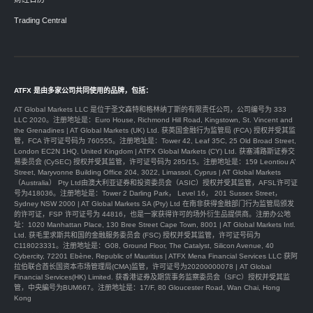
Trading Central
ATFX 是由多家公司共同使用的品牌，包括：
AT Global Markets LLC 是位于圣文森特和格林纳丁斯的有限责任公司，公司编号为 333
LLC 2020。注册地址是：Euro House, Richmond Hill Road, Kingstown, St. Vincent and
the Grenadines | AT Global Markets (UK) Ltd. 获英国金融行为监管局 (FCA) 授权并受其监
管，FCA 许可证号码为 760555。注册地址是：Tower 42, Leaf 35C, 25 Old Broad Street,
London EC2N 1HQ, United Kingdom | ATFX Global Markets (CY) Ltd. 获塞浦路斯证券交
易委员会 (CySEC) 授权并受其监管，许可证号码为 285/15。注册地址是：159 Leontiou A’
Street, Maryvonne Building Office 204, 3022, Limassol, Cyprus | AT Global Markets
（Australia） Pty Ltd由澳大利亚证券和投资委员会（ASIC）授权并受其监管，AFSL许可证
号为418036。注册地址是：Tower 2 Darling Park， Level 16， 201 Sussex Street，
Sydney NSW 2000 | AT Global Markets SA (Pty) Ltd 在南非获得金融部门行为监管局颁发
的许可证，FSP 许可证号为 44816，也是一家获得许可的场外衍生品提供商。注册办公地
址：1020 Manhattan Place, 130 Bree Street Cape Town, 8001 | AT Global Markets Intl.
Ltd. 获毛里求斯共和国的金融服务委员会 (FSC) 授权并受其监管，许可证号码为
C118023331。注册地址是：G08, Ground Floor, The Catalyst, Silicon Avenue, 40
Cybercity, 72201 Ebène, Republic of Mauritius | ATFX Mena Financial Services LLC 获阿
拉伯联合酋长国资本市场管理局(CMA)监管，许可证号为20200000078 | AT Global
Financial Services(HK) Limited. 获香港证券及期货事务监察委员会（SFC）授权并受其监
管，中央編号为BUM667。注册地址是：17/F, 80 Gloucester Road, Wan Chai, Hong
Kong